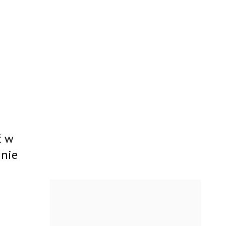
ć w
 nie