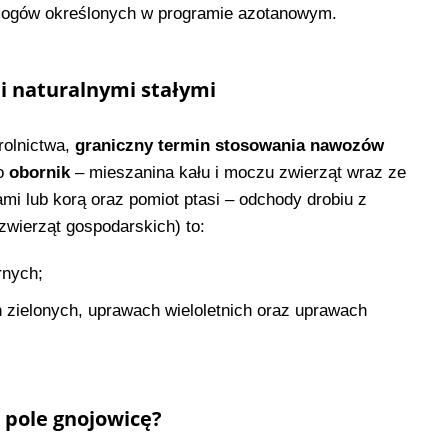
ymogów określonych w programie azotanowym.
 naturalnymi stałymi
olnictwa,
graniczny termin stosowania nawozów
ko
obornik
– mieszanina kału i moczu zwierząt wraz ze
ami lub korą oraz pomiot ptasi – odchody drobiu z
wierząt gospodarskich) to:
rnych;
 zielonych, uprawach wieloletnich oraz uprawach
 pole gnojowicę?