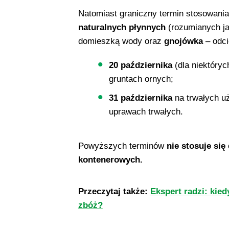
Natomiast graniczny termin stosowania
naturalnych płynnych
(rozumianych j
domieszką wody oraz
gnojówka
– odci
20 października
(dla niektóryc
gruntach ornych;
31 października
na trwałych uż
uprawach trwałych.
Powyższych terminów
nie stosuje si
kontenerowych.
Przeczytaj także:
Ekspert radzi: ki
zbóż?