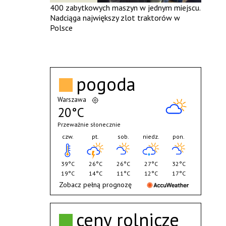
400 zabytkowych maszyn w jednym miejscu.
Nadciąga największy zlot traktorów w
Polsce
pogoda
Warszawa
20°C
Przeważnie słonecznie
czw.
pt.
sob.
niedz.
pon.
39°C
26°C
26°C
27°C
32°C
19°C
14°C
11°C
12°C
17°C
Zobacz pełną prognozę
ceny rolnicze