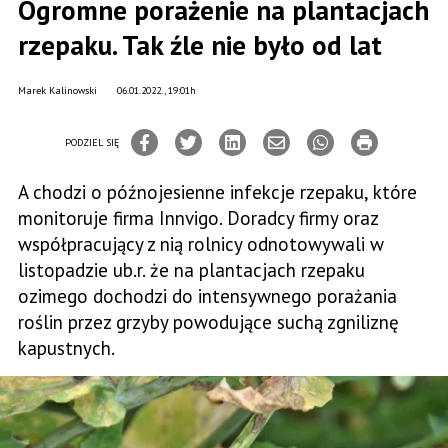
Ogromne porażenie na plantacjach
rzepaku. Tak źle nie było od lat
Marek Kalinowski
06.01.2022., 19:01h
PODZIEL SIĘ
A chodzi o późnojesienne infekcje rzepaku, które
monitoruje firma Innvigo. Doradcy firmy oraz
współpracujący z nią rolnicy odnotowywali w
listopadzie ub.r. że na plantacjach rzepaku
ozimego dochodzi do intensywnego porażania
roślin przez grzyby powodujące suchą zgniliznę
kapustnych.