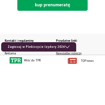
kup prenumeratę
Kontakt i regulaminy
Przydatne linki
Zagłosuj w Plebiscycie Izydory 2026
Kontakt
Ceny rolnicze
Reklama
Newsletter rolniczy
Polityka prywatności
Rolniczy Alert Cenowy
Wróć do TPR
TOP news
Regulamin
Pogoda
RODO
Ogłoszenia drobne
Konkursy TPR
e-Wydania TPR
Kącik Samotnych Serc
Porgram TV
agrarsklep.pl