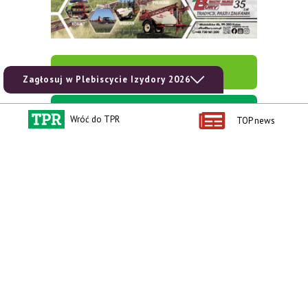
zobacz e-wydanie
Zagłosuj w Plebiscycie Izydory 2026
kup prenumeratę
Wróć do TPR
TOP news
Kontakt i regulaminy
Przydatne linki
Kontakt
Ceny rolnicze
Reklama
Newsletter rolniczy
Polityka prywatności
Rolniczy Alert Cenowy
Regulamin
Pogoda