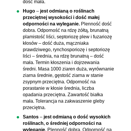
dość mała.
Hugo
–
jest odmianą o roślinach
przeciętnej wysokości i dość małej
odporności na wyleganie.
Plenność dość
dobra. Odporność na rdzę żółtą, brunatną
plamistość liści, septoriozę plew i fuzariozę
kłosów – dość duża, mączniaka
prawdziwego, rynchosporiozę i septoriozę
liści – średnia, na rdzę brunatną – dość
mała. Termin kłoszenia i dojrzewania
średni. Masa 1000 ziaren duża, wyrównanie
ziarna średnie, gęstość ziarna w stanie
zsypnym przeciętna. Odporność na
porastanie w kłosie średnia, liczba
opadania przeciętna. Zawartość białka
mała. Tolerancja na zakwaszenie gleby
przeciętna.
Santos
–
jest odmianą o dość wysokich
roślinach, o średniej odporności na
wyleganie.
Plenność dobra. Odporność na