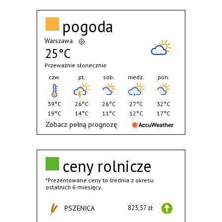
pogoda
Warszawa
25°C
Przeważnie słonecznie
czw.
pt.
sob.
niedz.
pon.
39°C
26°C
26°C
27°C
32°C
19°C
14°C
11°C
12°C
17°C
Zobacz pełną prognozę
ceny rolnicze
*Prezentowane ceny to średnia z okresu
ostatnich 6 miesięcy.
PSZENICA
823,57 zł