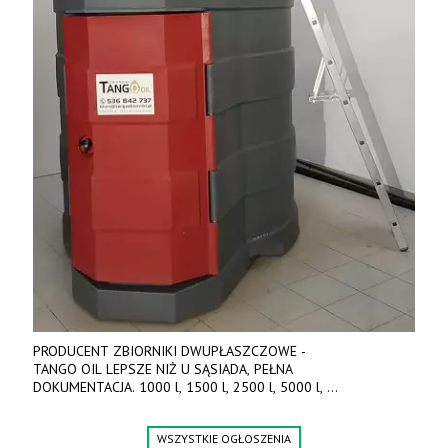
PRODUCENT ZBIORNIKI DWUPŁASZCZOWE -
TANGO OIL LEPSZE NIŻ U SĄSIADA, PEŁNA
DOKUMENTACJA. 1000 l, 1500 l, 2500 l, 5000 l,
produkt polski. Dobra cena, szybkie terminy realizacji. Tel. 536
842 737, www.tango-oil.pl
WSZYSTKIE OGŁOSZENIA