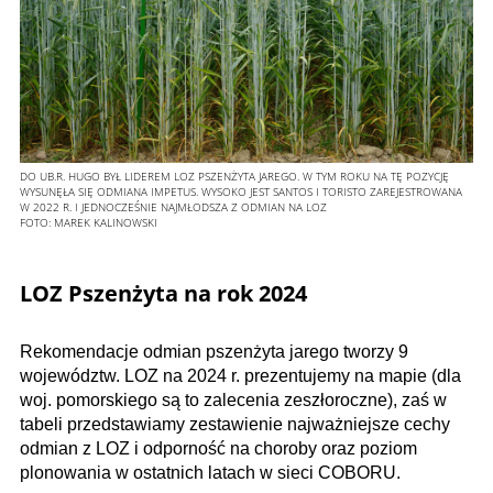
DO UB.R. HUGO BYŁ LIDEREM LOZ PSZENŻYTA JAREGO. W TYM ROKU NA TĘ POZYCJĘ
WYSUNĘŁA SIĘ ODMIANA IMPETUS. WYSOKO JEST SANTOS I TORISTO ZAREJESTROWANA
W 2022 R. I JEDNOCZEŚNIE NAJMŁODSZA Z ODMIAN NA LOZ
FOTO:
MAREK KALINOWSKI
LOZ Pszenżyta na rok 2024
Rekomendacje odmian pszenżyta jarego tworzy 9
województw. LOZ na 2024 r. prezentujemy na mapie (dla
woj. pomorskiego są to zalecenia zeszłoroczne), zaś w
tabeli przedstawiamy zestawienie najważniejsze cechy
odmian z LOZ i odporność na choroby oraz poziom
plonowania w ostatnich latach w sieci COBORU.