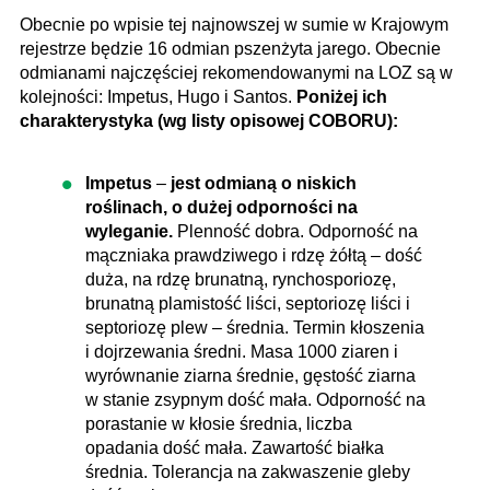
Obecnie po wpisie tej najnowszej w sumie w Krajowym
rejestrze będzie 16 odmian pszenżyta jarego. Obecnie
odmianami najczęściej rekomendowanymi na LOZ są w
kolejności: Impetus, Hugo i Santos.
Poniżej ich
charakterystyka (wg listy opisowej COBORU):
Impetus
–
jest odmianą o niskich
roślinach, o dużej odporności na
wyleganie.
Plenność dobra. Odporność na
mączniaka prawdziwego i rdzę żółtą – dość
duża, na rdzę brunatną, rynchosporiozę,
brunatną plamistość liści, septoriozę liści i
septoriozę plew – średnia. Termin kłoszenia
i dojrzewania średni. Masa 1000 ziaren i
wyrównanie ziarna średnie, gęstość ziarna
w stanie zsypnym dość mała. Odporność na
porastanie w kłosie średnia, liczba
opadania dość mała. Zawartość białka
średnia. Tolerancja na zakwaszenie gleby