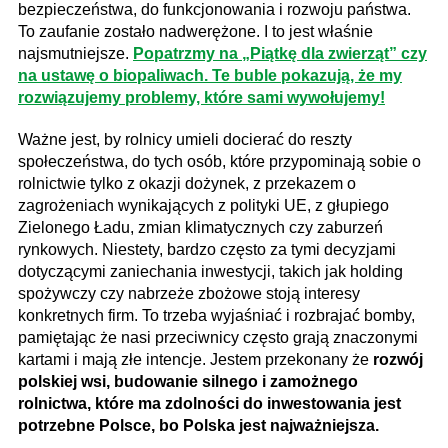
bezpieczeństwa, do funkcjonowania i rozwoju państwa.
To zaufanie zostało nadwerężone. I to jest właśnie
najsmutniejsze.
Popatrzmy na „Piątkę dla zwierząt” czy
na ustawę o biopaliwach. Te buble pokazują, że my
rozwiązujemy problemy, które sami wywołujemy!
Ważne jest, by rolnicy umieli docierać do reszty
społeczeństwa, do tych osób, które przypominają sobie o
rolnictwie tylko z okazji dożynek, z przekazem o
zagrożeniach wynikających z polityki UE, z głupiego
Zielonego Ładu, zmian klimatycznych czy zaburzeń
rynkowych. Niestety, bardzo często za tymi decyzjami
dotyczącymi zaniechania inwestycji, takich jak holding
spożywczy czy nabrzeże zbożowe stoją interesy
konkretnych firm. To trzeba wyjaśniać i rozbrajać bomby,
pamiętając że nasi przeciwnicy często grają znaczonymi
kartami i mają złe intencje. Jestem przekonany że
rozwój
polskiej wsi, budowanie silnego i zamożnego
rolnictwa, które ma zdolności do inwestowania jest
potrzebne Polsce, bo Polska jest najważniejsza.