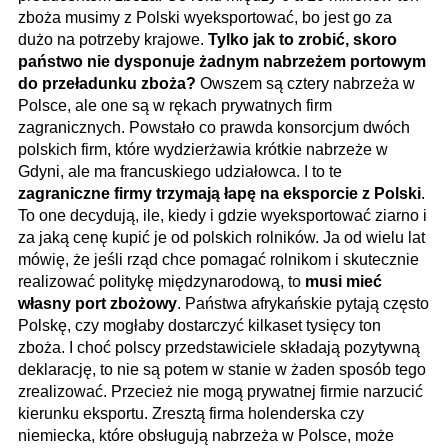
zboża musimy z Polski wyeksportować, bo jest go za
dużo na potrzeby krajowe.
Tylko jak to zrobić, skoro
państwo nie dysponuje żadnym nabrzeżem portowym
do przeładunku zboża?
Owszem są cztery nabrzeża w
Polsce, ale one są w rękach prywatnych firm
zagranicznych. Powstało co prawda konsorcjum dwóch
polskich firm, które wydzierżawia krótkie nabrzeże w
Gdyni, ale ma francuskiego udziałowca. I to te
zagraniczne firmy trzymają łapę na eksporcie z Polski
.
To one decydują, ile, kiedy i gdzie wyeksportować ziarno i
za jaką cenę kupić je od polskich rolników. Ja od wielu lat
mówię, że jeśli rząd chce pomagać rolnikom i skutecznie
realizować politykę międzynarodową, to
musi mieć
własny port zbożowy
. Państwa afrykańskie pytają często
Polskę, czy mogłaby dostarczyć kilkaset tysięcy ton
zboża. I choć polscy przedstawiciele składają pozytywną
deklarację, to nie są potem w stanie w żaden sposób tego
zrealizować. Przecież nie mogą prywatnej firmie narzucić
kierunku eksportu. Zresztą firma holenderska czy
niemiecka, które obsługują nabrzeża w Polsce, może