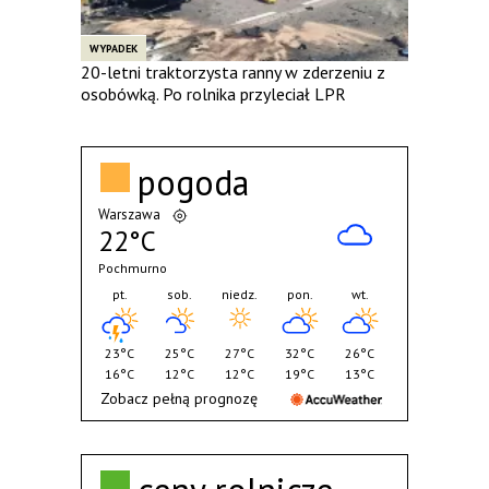
WYPADEK
20-letni traktorzysta ranny w zderzeniu z
osobówką. Po rolnika przyleciał LPR
pogoda
Warszawa
22°C
Pochmurno
pt.
sob.
niedz.
pon.
wt.
23°C
25°C
27°C
32°C
26°C
16°C
12°C
12°C
19°C
13°C
Zobacz pełną prognozę