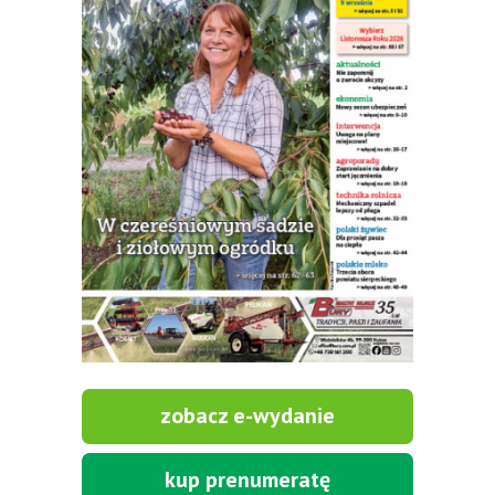
zobacz e-wydanie
kup prenumeratę