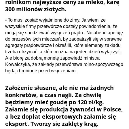
rolnikom najwyższe ceny za mleko, karę
300 milionów złotych.
- To musi zostać wyjaśnione do zimy. Ja wiem, że
wszystkie firmy przetwórcze dostały powiadomienia, że
mogą się spodziewać wyłączeń prądu. Notabene apeluję
do prezesów tych mleczarń, by zaopatrzyli się w sprawne
agregaty prądotwórcze i określili, które elementy zakładu
trzeba utrzymać, a które można na jeden dzień wyłączyć.
Ale biorę za dobrą monetę zapowiedź ministra
Kowalczyka, że zakłady przetwórstwa rolno-spożywczego
będą chronione przed włączeniami.
Założenie słuszne, ale nie ma żadnych
konkretów, a czas nagli. Za chwilę
będziemy mieć goudę po 120 zł/kg.
Załamie się produkcja żywności w Polsce,
a bez dopłat eksportowych załamie się
eksport. Tworzy się zaklęty krąg.