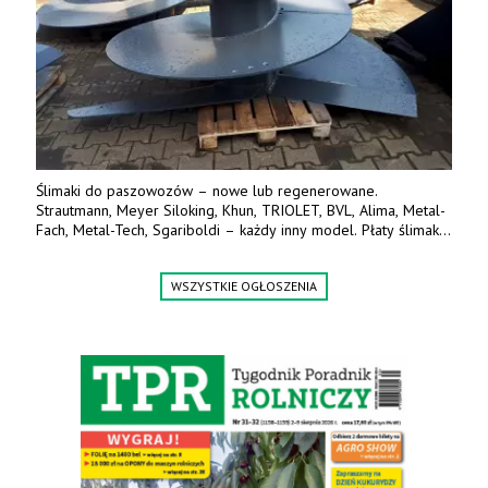
Ślimaki do paszowozów – nowe lub regenerowane.
Strautmann, Meyer Siloking, Khun, TRIOLET, BVL, Alima, Metal-
Fach, Metal-Tech, Sgariboldi – każdy inny model. Płaty ślimaka
wykonane z blachy o podwyższonej wytrzymałości na ścieranie
– 15 lub 18 mm. Możliwa wymiana i dowóz na miejsce – cała
WSZYSTKIE OGŁOSZENIA
Polska. Tel. 609 144 596.