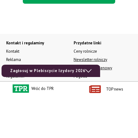
Kontakt i regulaminy
Przydatne linki
Kontakt
Ceny rolnicze
Reklama
Newsletter rolniczy
Polityka prywatności
Rolniczy Alert Cenowy
Zagłosuj w Plebiscycie Izydory 2026
Regulamin
Pogoda
RODO
Ogłoszenia drobne
Wróć do TPR
TOP news
Konkursy TPR
e-Wydania TPR
Kącik Samotnych Serc
Porgram TV
agrarsklep.pl
RSS