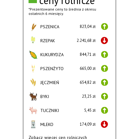
ceny rolnicze
*Prezentowane ceny to średnia z okresu
ostatnich 6 miesięcy.
PSZENICA
823,04 zł
RZEPAK
2.241,68 zł
KUKURYDZA
844,71 zł
PSZENŻYTO
665,00 zł
JĘCZMIEŃ
654,82 zł
BYKI
23,25 zł
TUCZNIKI
5,45 zł
MLEKO
174,09 zł
Zobacz wiecej cen rolniczych