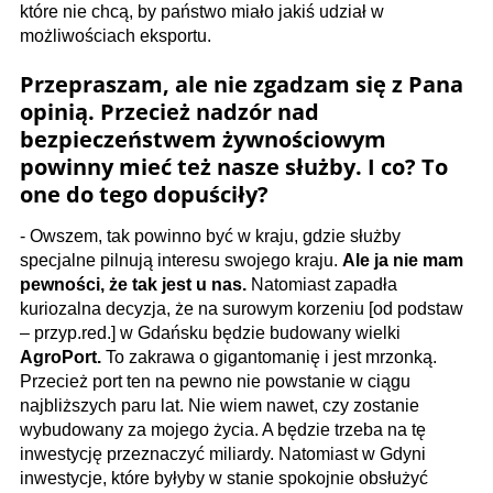
które nie chcą, by państwo miało jakiś udział w
możliwościach eksportu.
Przepraszam, ale nie zgadzam się z Pana
opinią. Przecież nadzór nad
bezpieczeństwem żywnościowym
powinny mieć też nasze służby. I co? To
one do tego dopuściły?
- Owszem, tak powinno być w kraju, gdzie służby
specjalne pilnują interesu swojego kraju.
Ale ja nie mam
pewności, że tak jest u nas.
Natomiast zapadła
kuriozalna decyzja, że na surowym korzeniu [od podstaw
– przyp.red.] w Gdańsku będzie budowany wielki
AgroPort.
To zakrawa o gigantomanię i jest mrzonką.
Przecież port ten na pewno nie powstanie w ciągu
najbliższych paru lat. Nie wiem nawet, czy zostanie
wybudowany za mojego życia. A będzie trzeba na tę
inwestycję przeznaczyć miliardy. Natomiast w Gdyni
inwestycje, które byłyby w stanie spokojnie obsłużyć