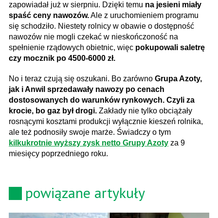
zapowiadał już w sierpniu. Dzięki temu
na jesieni miały
spaść ceny nawozów.
Ale z uruchomieniem programu
się schodziło. Niestety rolnicy w obawie o dostępność
nawozów nie mogli czekać w nieskończoność na
spełnienie rządowych obietnic, więc
pokupowali saletrę
czy mocznik po 4500-6000 zł.
No i teraz czują się oszukani. Bo zarówno
Grupa Azoty,
jak i Anwil sprzedawały nawozy po cenach
dostosowanych do warunków rynkowych. Czyli za
krocie, bo gaz był drogi.
Zakłady nie tylko obciążały
rosnącymi kosztami produkcji wyłącznie kieszeń rolnika,
ale też podnosiły swoje marże. Świadczy o tym
kilkukrotnie wyższy zysk netto Grupy Azoty
za 9
miesięcy poprzedniego roku.
powiązane artykuły