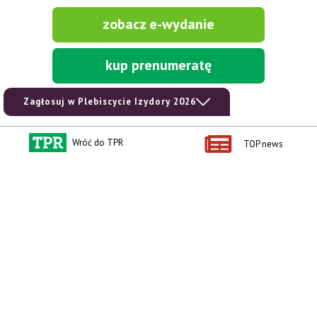
zobacz e-wydanie
kup prenumeratę
Zagłosuj w Plebiscycie Izydory 2026
Wróć do TPR
TOP news
Kontakt i regulaminy
Przydatne linki
Kontakt
Ceny rolnicze
Reklama
Newsletter rolniczy
Polityka prywatności
Rolniczy Alert Cenowy
Regulamin
Pogoda
RODO
Ogłoszenia drobne
Konkursy TPR
e-Wydania TPR