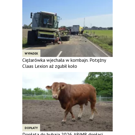
WYPADEK
Ciężarówka wjechała w kombajn. Potężny
Claas Lexion aż zgubił koło
DOPŁATY
Dopłata do buhaja 2026. ARiMR dopłaci