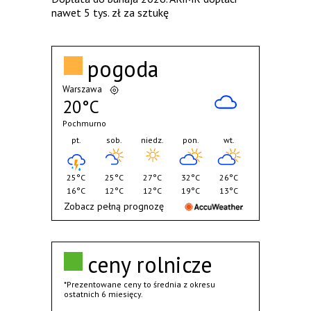
nawet 5 tys. zł za sztukę
pogoda
Warszawa
20°C
Pochmurno
pt.
sob.
niedz.
pon.
wt.
25°C
25°C
27°C
32°C
26°C
16°C
12°C
12°C
19°C
13°C
Zobacz pełną prognozę
ceny rolnicze
*Prezentowane ceny to średnia z okresu
ostatnich 6 miesięcy.