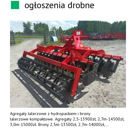
ogłoszenia drobne
Agregaty talerzowe z hydropackiem i brony
talerzowe kompaktowe. Agregaty 2,5-13900zł, 2,7m-14500zł,
3,0m-15000zł. Brony 2,5m-13500zł, 2,7m-14000zł,
3,0m-14800zł. Tel. 500 800 106, www.agrieko.pl