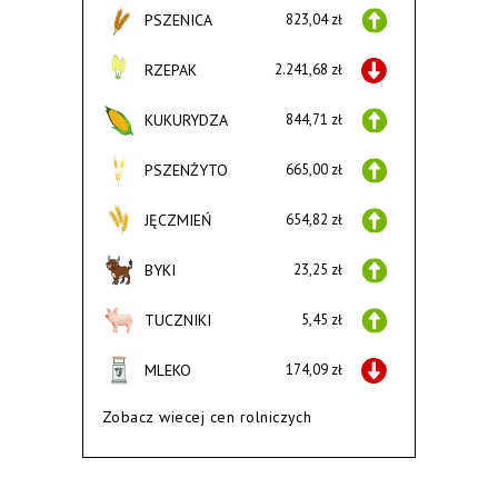
PSZENICA
823,04 zł
RZEPAK
2.241,68 zł
KUKURYDZA
844,71 zł
PSZENŻYTO
665,00 zł
JĘCZMIEŃ
654,82 zł
BYKI
23,25 zł
TUCZNIKI
5,45 zł
MLEKO
174,09 zł
Zobacz wiecej cen rolniczych