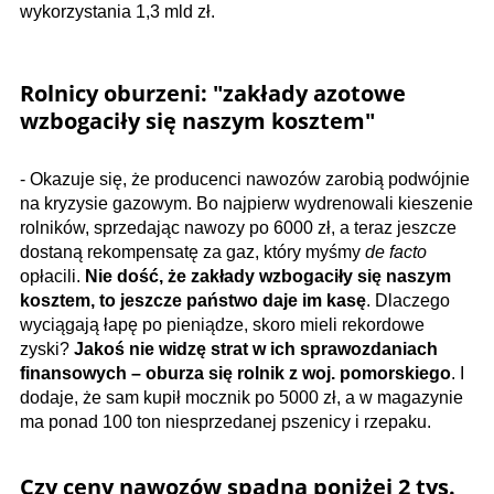
wykorzystania 1,3 mld zł.
Rolnicy oburzeni: "zakłady azotowe
wzbogaciły się naszym kosztem"
- Okazuje się, że producenci nawozów zarobią podwójnie
na kryzysie gazowym. Bo najpierw wydrenowali kieszenie
rolników, sprzedając nawozy po 6000 zł, a teraz jeszcze
dostaną rekompensatę za gaz, który myśmy
de facto
opłacili.
Nie dość, że zakłady wzbogaciły się naszym
kosztem, to jeszcze państwo daje im kasę
. Dlaczego
wyciągają łapę po pieniądze, skoro mieli rekordowe
zyski?
Jakoś nie widzę strat w ich sprawozdaniach
finansowych – oburza się rolnik z woj. pomorskiego
. I
dodaje, że sam kupił mocznik po 5000 zł, a w magazynie
ma ponad 100 ton niesprzedanej pszenicy i rzepaku.
Czy ceny nawozów spadną poniżej 2 tys.