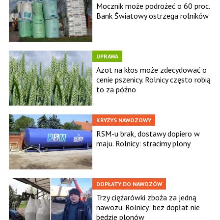
Mocznik może podrożeć o 60 proc.
Bank Światowy ostrzega rolników
UPRAWA
Azot na kłos może zdecydować o
cenie pszenicy. Rolnicy często robią
to za późno
KRYZYS NAWOZOWY
RSM-u brak, dostawy dopiero w
maju. Rolnicy: stracimy plony
DOPŁATY DO NAWOZÓW
Trzy ciężarówki zboża za jedną
nawozu. Rolnicy: bez dopłat nie
będzie plonów