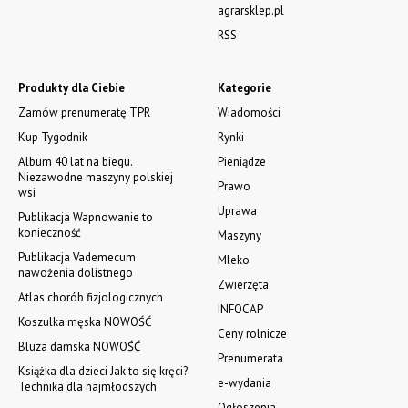
agrarsklep.pl
RSS
Produkty dla Ciebie
Kategorie
Zamów prenumeratę TPR
Wiadomości
Kup Tygodnik
Rynki
Album 40 lat na biegu.
Pieniądze
Niezawodne maszyny polskiej
Prawo
wsi
Uprawa
Publikacja Wapnowanie to
konieczność
Maszyny
Publikacja Vademecum
Mleko
nawożenia dolistnego
Zwierzęta
Atlas chorób fizjologicznych
INFOCAP
Koszulka męska NOWOŚĆ
Ceny rolnicze
Bluza damska NOWOŚĆ
Prenumerata
Książka dla dzieci Jak to się kręci?
e-wydania
Technika dla najmłodszych
Ogłoszenia