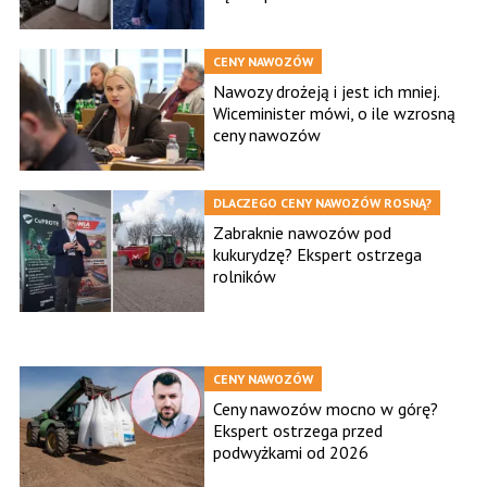
CENY NAWOZÓW
Nawozy drożeją i jest ich mniej.
Wiceminister mówi, o ile wzrosną
ceny nawozów
DLACZEGO CENY NAWOZÓW ROSNĄ?
Zabraknie nawozów pod
kukurydzę? Ekspert ostrzega
rolników
CENY NAWOZÓW
Ceny nawozów mocno w górę?
Ekspert ostrzega przed
podwyżkami od 2026