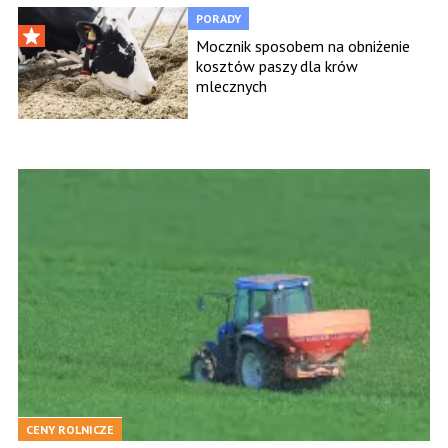
PORADY
Mocznik sposobem na obniżenie
kosztów paszy dla krów
mlecznych
CENY ROLNICZE