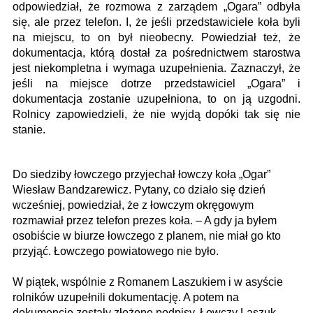
odpowiedział, że rozmowa z zarządem „Ogara” odbyła
się, ale przez telefon. I, że jeśli przedstawiciele koła byli
na miejscu, to on był nieobecny. Powiedział też, że
dokumentacja, którą dostał za pośrednictwem starostwa
jest niekompletna i wymaga uzupełnienia. Zaznaczył, że
jeśli na miejsce dotrze przedstawiciel „Ogara” i
dokumentacja zostanie uzupełniona, to on ją uzgodni.
Rolnicy zapowiedzieli, że nie wyjdą dopóki tak się nie
stanie.
Do siedziby łowczego przyjechał łowczy koła „Ogar”
Wiesław Bandzarewicz. Pytany, co działo się dzień
wcześniej, powiedział, że z łowczym okręgowym
rozmawiał przez telefon prezes koła. – A gdy ja byłem
osobiście w biurze łowczego z planem, nie miał go kto
przyjąć. Łowczego powiatowego nie było.
W piątek, wspólnie z Romanem Laszukiem i w asyście
rolników uzupełnili dokumentację. A potem na
dokumencie zostały złożone podpisy. Łowczy Laszuk