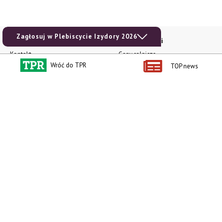
Zagłosuj w Plebiscycie Izydory 2026
Kontakt i regulaminy
Przydatne linki
Kontakt
Ceny rolnicze
Wróć do TPR
TOP news
Reklama
Newsletter rolniczy
Polityka prywatności
Rolniczy Alert Cenowy
Regulamin
Pogoda
RODO
Ogłoszenia drobne
Konkursy TPR
e-Wydania TPR
Kącik Samotnych Serc
Porgram TV
agrarsklep.pl
RSS
Produkty dla Ciebie
Kategorie