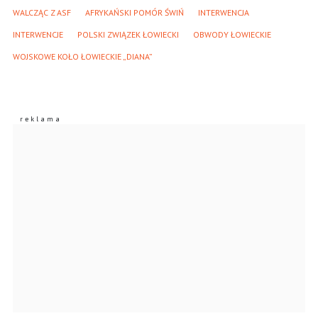
WALCZĄC Z ASF
AFRYKAŃSKI POMÓR ŚWIŃ
INTERWENCJA
INTERWENCJE
POLSKI ZWIĄZEK ŁOWIECKI
OBWODY ŁOWIECKIE
WOJSKOWE KOŁO ŁOWIECKIE „DIANA”