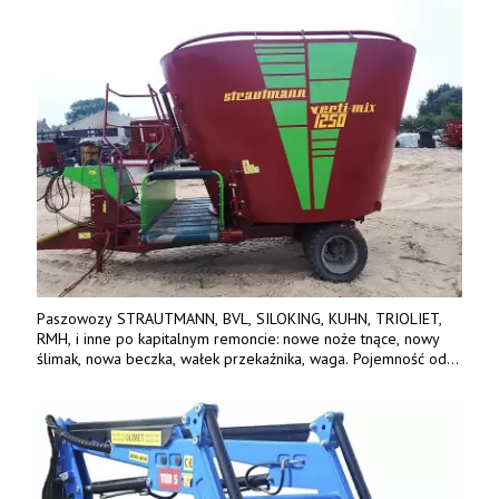
Paszowozy STRAUTMANN, BVL, SILOKING, KUHN, TRIOLIET,
RMH, i inne po kapitalnym remoncie: nowe noże tnące, nowy
ślimak, nowa beczka, wałek przekaźnika, waga. Pojemność od
5m3 - 40m3. Cena od 32 tys. Wozy sprowadzone z Niemiec.
Jesteśmy także producentem nowych paszowozów AKSA, woj.
wielkopolskie, koło Konina. Kontakt: 607 405 691.