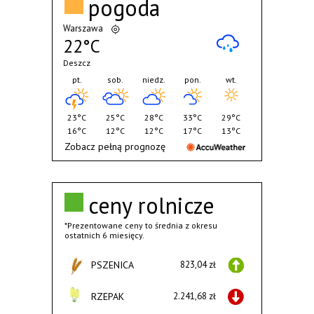
pogoda
Warszawa
22°C
Deszcz
pt.
sob.
niedz.
pon.
wt.
23°C
25°C
28°C
33°C
29°C
16°C
12°C
12°C
17°C
13°C
Zobacz pełną prognozę
ceny rolnicze
*Prezentowane ceny to średnia z okresu
ostatnich 6 miesięcy.
PSZENICA
823,04 zł
RZEPAK
2.241,68 zł