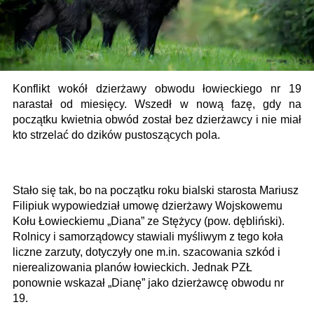
Konflikt wokół dzierżawy obwodu łowieckiego nr 19
narastał od miesięcy. Wszedł w nową fazę, gdy na
początku kwietnia obwód został bez dzierżawcy i nie miał
kto strzelać do dzików pustoszących pola.
Stało się tak, bo na początku roku bialski starosta Mariusz
Filipiuk wypowiedział umowę dzierżawy Wojskowemu
Kołu Łowieckiemu „Diana” ze Stężycy (pow. dębliński).
Rolnicy i samorządowcy stawiali myśliwym z tego koła
liczne zarzuty, dotyczyły one m.in. szacowania szkód i
nierealizowania planów łowieckich. Jednak PZŁ
ponownie wskazał „Dianę” jako dzierżawcę obwodu nr
19.