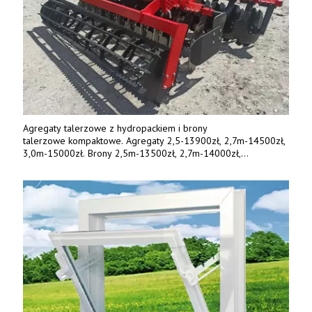
Agregaty talerzowe z hydropackiem i brony
talerzowe kompaktowe. Agregaty 2,5-13900zł, 2,7m-14500zł,
3,0m-15000zł. Brony 2,5m-13500zł, 2,7m-14000zł,
3,0m-14800zł. Tel. 500 800 106, www.agrieko.pl