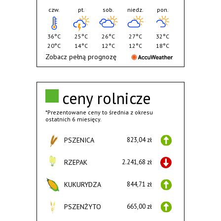
czw.
pt.
sob.
niedz.
pon.
36°C
25°C
26°C
27°C
32°C
20°C
14°C
12°C
12°C
18°C
Zobacz pełną prognozę
ceny rolnicze
*Prezentowane ceny to średnia z okresu
ostatnich 6 miesięcy.
PSZENICA
823,04 zł
RZEPAK
2.241,68 zł
KUKURYDZA
844,71 zł
PSZENŻYTO
665,00 zł