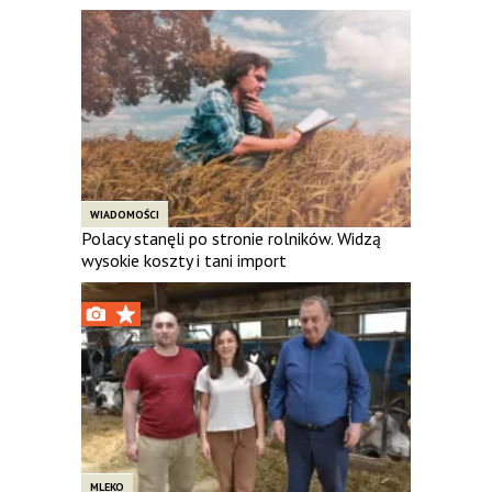
WIADOMOŚCI
Polacy stanęli po stronie rolników. Widzą
wysokie koszty i tani import
MLEKO