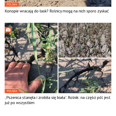
POLSKA
Konopie wracają do łask? Rolnicy mogą na nich sporo zyskać
POLSKA
„Pszenica stanęła i zrobiła się biała”. Rolnik: na części pól jest
już po wszystkim