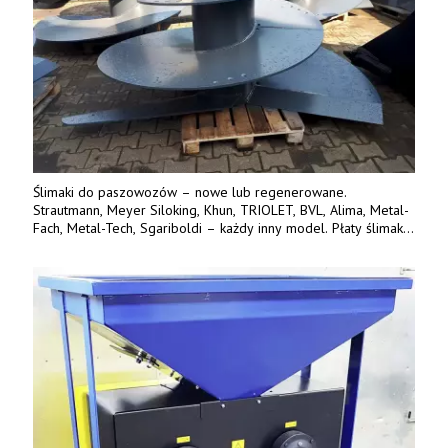
Ślimaki do paszowozów – nowe lub regenerowane.
Strautmann, Meyer Siloking, Khun, TRIOLET, BVL, Alima, Metal-
Fach, Metal-Tech, Sgariboldi – każdy inny model. Płaty ślimaka
wykonane z blachy o podwyższonej wytrzymałości na ścieranie
– 15 lub 18 mm. Możliwa wymiana i dowóz na miejsce – cała
Polska. Tel. 609 144 596.