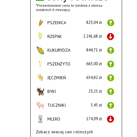
*Prezentowane ceny to średnia z okresu
ostatnich 6 miesięcy.
PSZENICA
823,04 zł
RZEPAK
2.241,68 zł
KUKURYDZA
844,71 zł
PSZENŻYTO
665,00 zł
JĘCZMIEŃ
654,82 zł
BYKI
23,25 zł
TUCZNIKI
5,45 zł
MLEKO
174,09 zł
Zobacz wiecej cen rolniczych