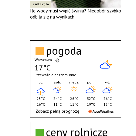
ZWIERZĘTA
Ile wody musi wypić świnia? Niedobór szybko
odbija się na wynikach
pogoda
Warszawa
17°C
Przeważnie bezchmurnie
pt.
sob.
niedz.
pon.
wt.
25°C
24°C
26°C
32°C
26°C
16°C
11°C
11°C
19°C
12°C
Zobacz pełną prognozę
ceny rolnicze