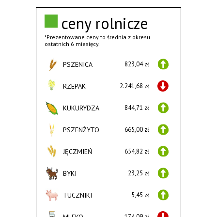
ceny rolnicze
*Prezentowane ceny to średnia z okresu
ostatnich 6 miesięcy.
PSZENICA
823,04 zł
RZEPAK
2.241,68 zł
KUKURYDZA
844,71 zł
PSZENŻYTO
665,00 zł
JĘCZMIEŃ
654,82 zł
BYKI
23,25 zł
TUCZNIKI
5,45 zł
MLEKO
174,09 zł