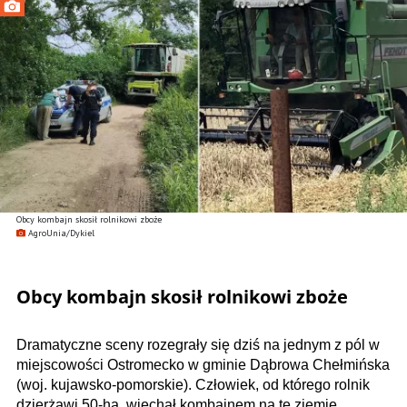
Obcy kombajn skosił rolnikowi zboże
AgroUnia/Dykiel
Obcy kombajn skosił rolnikowi zboże
Dramatyczne sceny rozegrały się dziś na jednym z pól w
miejscowości Ostromecko w gminie Dąbrowa Chełmińska
(woj. kujawsko-pomorskie). Człowiek, od którego rolnik
dzierżawi 50-ha, wjechał kombajnem na tę ziemię,