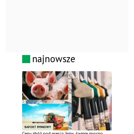
najnowsze
RAPORT RYNKOWY
Ceny zbóż pod presją żniw, świnie mocno