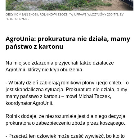
OBCY KOMBAJN SKOSIŁ ROLNIKOWI ZBOŻE. "W UPRAWĘ WŁOŻYLIŚMY 200 TYS. ZŁ"
FOTO:
O. DYKIEL
AgroUnia: prokuratura nie działa, mamy
państwo z kartonu
Na miejsce zdarzenia przyjechali także działacze
AgroUnii, którzy nie kryli oburzenia.
- W biały dzień zabierają rolnikowi plony i jego chleb. To
jest skandaliczna sytuacja. Prokuratura nie działa, a my
mamy państwo z kartonu – mówi Michał Taczek,
koordynator AgroUnii.
Rolnik dodaje, że niezrozumiała jest dla niego decyzja
prokuratora o zabezpieczeniu zboża przez koszącego.
- Przecież ten człowiek może część wywieźć, bo kto to