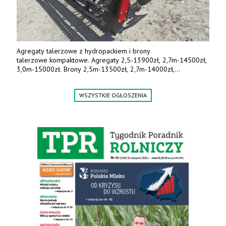
Agregaty talerzowe z hydropackiem i brony
talerzowe kompaktowe. Agregaty 2,5-13900zł, 2,7m-14500zł,
3,0m-15000zł. Brony 2,5m-13500zł, 2,7m-14000zł,
3,0m-14800zł. Tel. 500 800 106, www.agrieko.pl
WSZYSTKIE OGŁOSZENIA