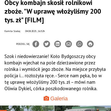
Obcy kombajn skosił rolnikowi
zboże. "W uprawę włożyliśmy 200
tys. zł" [FILM]
Kamila Szałaj
04.08.2023., 16:52h
PODZIEL SIĘ
Szok i niedowierzanie! Koło Bydgoszczy obcy
kombajn wjechał na pole dzierżawione przez
rolnika i wymłócił jego zboże. Na miejsce przybyła
policja i... rozłożyła ręce. - Serce nam pęka, bo w
tę uprawę włożyliśmy 200 tys. zł – mówi nam
Oliwia Dykiel, córka poszkodowanego rolnika.
Galeria