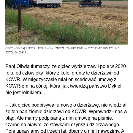
OBCY KOMBAJN SKOSIŁ ROLNIKOWI ZBOŻE. "W UPRAWĘ WŁOŻYLIŚMY 200 TYS. ZŁ"
FOTO:
O. DYKIEL
Pani Oliwia tłumaczy, że ojciec wydzierżawił pole w 2020
roku od człowieka, który z kolei grunty te dzierżawił od
KOWR. W międzyczasie miał on scedować umowę z
KOWR-em na córkę, która, jak twierdzą państwo Dykiel,
nie jest rolnikiem.
– Jak ojciec podpisywał umowę o dzierżawę, nie wiedział,
że ten pan ziemię dzierżawi od KOWR. Wprowadził nas w
błąd. Ale mamy podpisaną z nim umowę na piśmie,
czarno na białym, ze stawkami czynszu dzierżawnego.
Pole uprawiamy od trzech lat, dbamy o nie i nawozimy. A