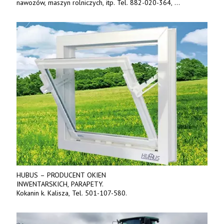
nawozów, maszyn rolniczych, itp. Tel. 882-020-364,
664-125-869, 604-407-206. www.olimet.eu
HUBUS – PRODUCENT OKIEN
INWENTARSKICH, PARAPETY.
Kokanin k. Kalisza, Tel. 501-107-580.