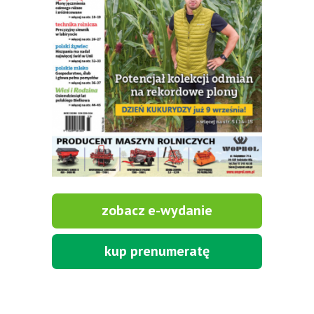
zobacz e-wydanie
kup prenumeratę