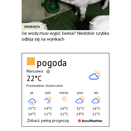
ZWIERZĘTA
Ile wody musi wypić świnia? Niedobór szybko
odbija się na wynikach
pogoda
Warszawa
22°C
Przeważnie słonecznie
pt.
sob.
niedz.
pon.
wt.
25°C
24°C
26°C
32°C
26°C
16°C
11°C
11°C
19°C
12°C
Zobacz pełną prognozę