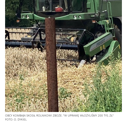
OBCY KOMBAJN SKOSIŁ ROLNIKOWI ZBOŻE. "W UPRAWĘ WŁOŻYLIŚMY 200 TYS. ZŁ"
FOTO:
O. DYKIEL