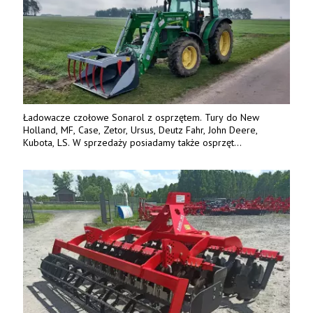
Ładowacze czołowe Sonarol z osprzętem. Tury do New
Holland, MF, Case, Zetor, Ursus, Deutz Fahr, John Deere,
Kubota, LS. W sprzedaży posiadamy także osprzęt
w promocyjnych cenach. Tel. 500 600 106. www.specagro.pl