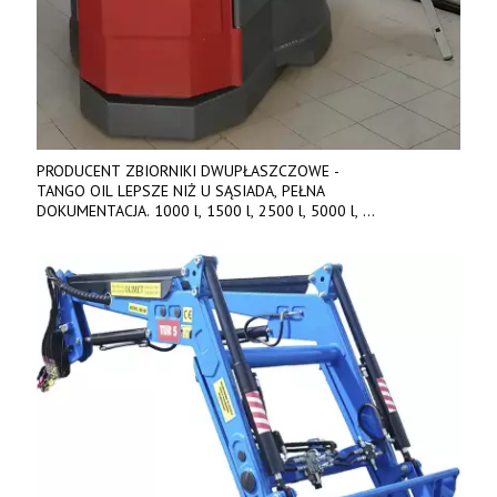
PRODUCENT ZBIORNIKI DWUPŁASZCZOWE -
TANGO OIL LEPSZE NIŻ U SĄSIADA, PEŁNA
DOKUMENTACJA. 1000 l, 1500 l, 2500 l, 5000 l,
produkt polski. Dobra cena, szybkie terminy realizacji. Tel. 536
842 737, www.tango-oil.pl