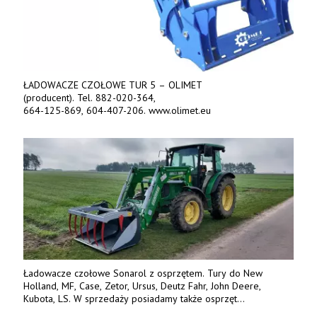
ŁADOWACZE CZOŁOWE TUR 5 – OLIMET
(producent). Tel. 882-020-364,
664-125-869, 604-407-206. www.olimet.eu
Ładowacze czołowe Sonarol z osprzętem. Tury do New
Holland, MF, Case, Zetor, Ursus, Deutz Fahr, John Deere,
Kubota, LS. W sprzedaży posiadamy także osprzęt
w promocyjnych cenach. Tel. 500 600 106. www.specagro.pl