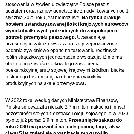
stosowania w żywieniu zwierząt w Polsce pasz z
udziałem organizmów genetycznie zmodyfikowanych od 1
stycznia 2025 roku jest niemożliwe.
Na rynku brakuje
bowiem ustandaryzowanej ilości krajowych surowców
wysokobiałkowych potrzebnych do zaspokojenia
potrzeb przemysłu paszowego.
Uzasadniając
przesunięcie zakazu, wskazano, że przeprowadzone
badania żywieniowe oparte na testowaniu rodzimych
roślin strączkowych jedno­znacznie wskazują, iż nie ma
obecnie możliwości całkowitego zastąpienia
poekstrakcyjnej śruty sojowej krajowymi źródłami białka
roślinnego bez uniknięcia obniżenia wyników
produkcyjnych na skalę przemysłową.
W 2022 roku, według danych Ministerstwa Finansów,
Polska sprowadziła niecałe 2,7 mln ton makuchu i innych
pozostałości stałych z ekstrakcji oleju sojowego, a w 2023
było to już ponad 2,9 mln ton.
Przesunięcie zakazu do
roku 2030 ma pozwolić na realną ocenę tego, jak w
ciągu 5 lat zmieni się organizacja rynku roślin