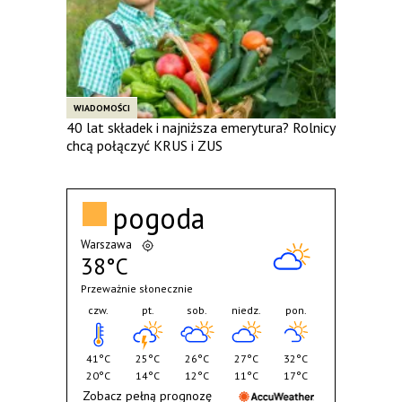
WIADOMOŚCI
40 lat składek i najniższa emerytura? Rolnicy
chcą połączyć KRUS i ZUS
pogoda
Warszawa
38°C
Przeważnie słonecznie
czw.
pt.
sob.
niedz.
pon.
41°C
25°C
26°C
27°C
32°C
20°C
14°C
12°C
11°C
17°C
Zobacz pełną prognozę