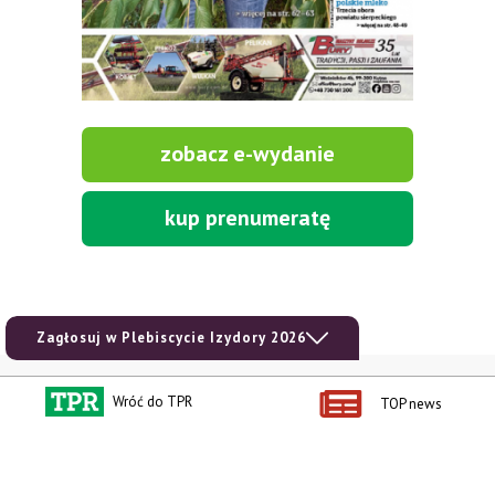
zobacz e-wydanie
kup prenumeratę
Zagłosuj w Plebiscycie Izydory 2026
Kontakt i regulaminy
Przydatne linki
Wróć do TPR
TOP news
Kontakt
Ceny rolnicze
Reklama
Newsletter rolniczy
Polityka prywatności
Rolniczy Alert Cenowy