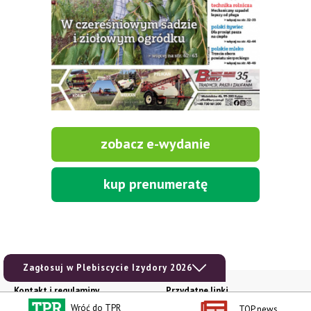
zobacz e-wydanie
kup prenumeratę
Zagłosuj w Plebiscycie Izydory 2026
Kontakt i regulaminy
Przydatne linki
Wróć do TPR
TOP news
Kontakt
Ceny rolnicze