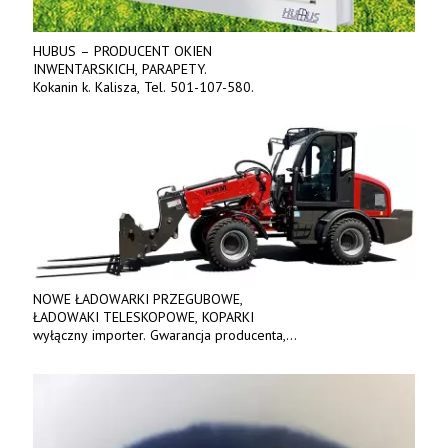
HUBUS – PRODUCENT OKIEN
INWENTARSKICH, PARAPETY.
Kokanin k. Kalisza, Tel. 501-107-580.
NOWE ŁADOWARKI PRZEGUBOWE,
ŁADOWAKI TELESKOPOWE, KOPARKI
wyłączny importer. Gwarancja producenta,
bogate wyposażenie, prosta konstrukcja.
Ceny od 69 000 zł netto wraz z osprzętem.
Tel: 509-365-675. www.kmm.info.pl