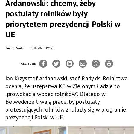
Ardanowski: chcemy, żeby
postulaty rolników były
priorytetem prezydencji Polski w
UE​
Kamila Szałaj
14.05.2024., 19:17h
PODZIEL SIĘ
Jan Krzysztof Ardanowski, szef Rady ds. Rolnictwa
ocenia, że ustępstwa KE w Zielonym Ładzie to
„prowokacja wobec rolników”. Dlatego w
Belwederze trwają prace, by postulaty
protestujących rolników znalazły się w programie
prezydencji Polski w UE.