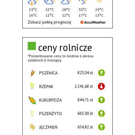
23°C
25°C
28°C
33°C
29°C
16°C
12°C
12°C
17°C
13°C
Zobacz pełną prognozę
ceny rolnicze
*Prezentowane ceny to średnia z okresu
ostatnich 6 miesięcy.
PSZENICA
823,04 zł
RZEPAK
2.241,68 zł
KUKURYDZA
844,71 zł
PSZENŻYTO
665,00 zł
JĘCZMIEŃ
654,82 zł