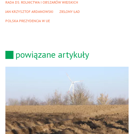
RADA DS. ROLNICTWA I OBSZARÓW WIEJSKICH
JAN KRZYSZTOF ARDANOWSKI
ZIELONY ŁAD
POLSKA PREZYDENCJA W UE
powiązane artykuły