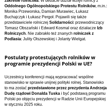
zakresie rolnictwa
. W debacie udział wzięli rolnicy z
Oddolnego Ogólnopolskiego Protestu Rolników
, m.in.:
Monika Przeworska, Damian Murawiec, Łukasz
Buchajczyk i Łukasz Pergoł. Pojawili się także
przedstawiciele rolniczej
Solidarności
: przewodniczący
Tomasz Obszański i Edward Kosmal oraz działacze
Izb
Rolniczych
. Nie zabrakło też znanych
rolniczek z
Podlasia
: Julity Olszewskiej i Jolanty Wielgat.
Postulaty protestujących rolników w
programie prezydencji Polski w UE?
Uczestnicy konferencji mają wypracować wspólne
stanowisko w sprawie unijnej polityki rolnej. Stanowisko
to ma zostać
przedstawione przez prezydenta Andrzeja
Dudę rządowi
Donalda Tuska
i być podstawą programu
Polski po objęciu prezydencji w Radzie Unii Europejskiej
w styczniu 2025 roku.