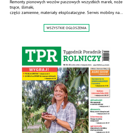
Remonty pionowych wozów paszowych wszystkich marek, noże
tnące, ślimaki,
części zamienne, materiały eksploatacyjne. Serwis mobilny na
terenie całej Polski.
Tel.: 61 285 38 61, 603 626 688.
WSZYSTKIE OGŁOSZENIA