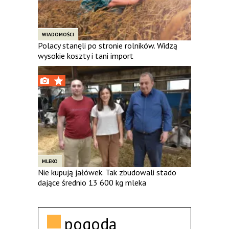
WIADOMOŚCI
Polacy stanęli po stronie rolników. Widzą
wysokie koszty i tani import
MLEKO
Nie kupują jałówek. Tak zbudowali stado
dające średnio 13 600 kg mleka
pogoda