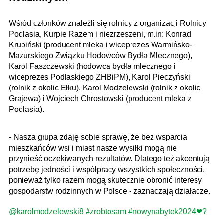
Wśród członków znaleźli się rolnicy z organizacji Rolnicy
Podlasia, Kurpie Razem i niezrzeszeni, m.in: Konrad
Krupiński (producent mleka i wiceprezes Warmińsko-
Mazurskiego Związku Hodowców Bydła Mlecznego),
Karol Faszczewski (hodowca bydła mlecznego i
wiceprezes Podlaskiego ZHBiPM), Karol Pieczyński
(rolnik z okolic Ełku), Karol Modzelewski (rolnik z okolic
Grajewa) i Wojciech Chrostowski (producent mleka z
Podlasia).
- Nasza grupa zdaję sobie sprawę, że bez wsparcia
mieszkańców wsi i miast nasze wysiłki mogą nie
przynieść oczekiwanych rezultatów. Dlatego też akcentują
potrzebę jedności i współpracy wszystkich społeczności,
ponieważ tylko razem mogą skutecznie obronić interesy
gospodarstw rodzinnych w Polsce - zaznaczają działacze.
@karolmodzelewski8
#zrobtosam
#nowynabytek2024❤?