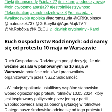
#byki
#teamsmerfy
#cielaki??
#milkfarm
#jednoczymysię
#rolnictwotomojapasja??
#jestrolnikjestzywnosc
#fekesituation
#karolmodzelewski8
#rolniczedaily
#walkaoswoje
#polska
@agromazuria @GRKrupinscy
@mateuszek737 @GrBarylki @AgroMajkTV ?
@Mr.Robótka @KIEŁCU
♬ dźwięk oryginalny - Karol
Ruch Gospodarstw Rodzinnych: odcinamy
się od protestu 10 maja w Warszawie
Ruch Gospodarstw Rodzinnych podjął decyzję, że
nie
weźmie udziału w planowanym na 10 maja w
Warszawie
proteście rolników i pracowników
organizowanym przez NSZZ Solidarność.
- W trakcję spotkania ustaliliśmy wspólne stanowisko
wobec ogłoszonego protestu rolników 10.05.2024, który
jest inspirowany politycznie przez jedną z partii
współodpowiedzialną za obecną sytuację w rolnictwie.
Dlatego nasze środowisko odcina się od tego protestu i