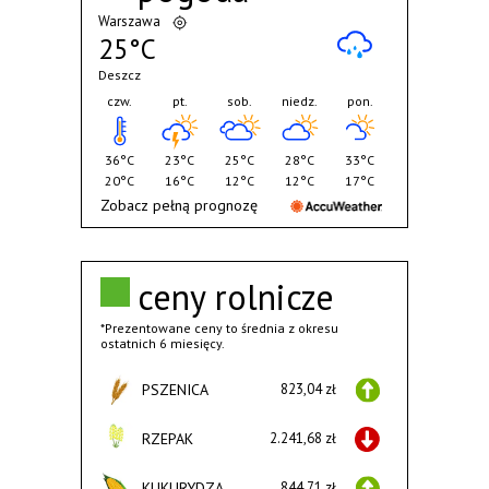
Warszawa
25°C
Deszcz
czw.
pt.
sob.
niedz.
pon.
36°C
23°C
25°C
28°C
33°C
20°C
16°C
12°C
12°C
17°C
Zobacz pełną prognozę
ceny rolnicze
*Prezentowane ceny to średnia z okresu
ostatnich 6 miesięcy.
PSZENICA
823,04 zł
RZEPAK
2.241,68 zł
KUKURYDZA
844,71 zł