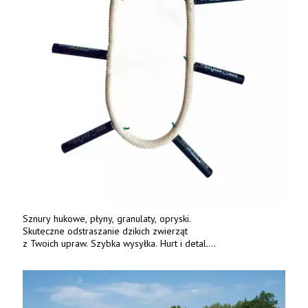
Sznury hukowe, płyny, granulaty, opryski.
Skuteczne odstraszanie dzikich zwierząt
z Twoich upraw. Szybka wysyłka. Hurt i detal.
www.deterren.pl • tel. +48 790 800 510.