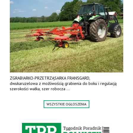
ZGRABIARKO-PRZETRZĄSARKA FRANSGARD,
dwukaruzelowa z możliwością grabienia do boku i regulacją
szerokości wałka, szer robocza
do 6 m. Mocna konstrukcja. Karchex.
Tel. 606 211 056, 507 158 699.
WSZYSTKIE OGŁOSZENIA