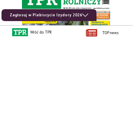
Zagłosuj w Plebiscycie Izydory 2026
Wróć do TPR
TOP news