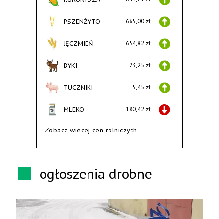
PSZENŻYTO
665,00 zł
JĘCZMIEŃ
654,82 zł
BYKI
23,25 zł
TUCZNIKI
5,45 zł
MLEKO
180,42 zł
Zobacz wiecej cen rolniczych
ogłoszenia drobne