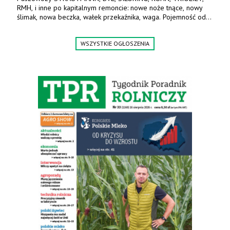
RMH, i inne po kapitalnym remoncie: nowe noże tnące, nowy
ślimak, nowa beczka, wałek przekaźnika, waga. Pojemność od
5m3 - 40m3. Cena od 32 tys. Wozy sprowadzone z Niemiec.
Jesteśmy także producentem nowych paszowozów AKSA, woj.
WSZYSTKIE OGŁOSZENIA
wielkopolskie, koło Konina. Kontakt: 607 405 691.