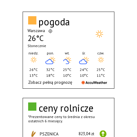
pogoda
Warszawa
26°C
Słonecznie
niedz.
pon.
wt.
śr.
czw.
26°C
32°C
25°C
24°C
25°C
13°C
18°C
10°C
10°C
11°C
Zobacz pełną prognozę
ceny rolnicze
*Prezentowane ceny to średnia z okresu
ostatnich 6 miesięcy.
PSZENICA
823,04 zł