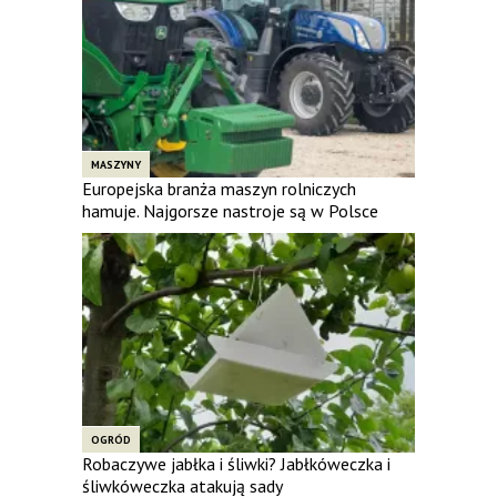
MASZYNY
Europejska branża maszyn rolniczych
hamuje. Najgorsze nastroje są w Polsce
OGRÓD
Robaczywe jabłka i śliwki? Jabłkóweczka i
śliwkóweczka atakują sady