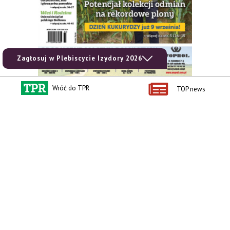
Zagłosuj w Plebiscycie Izydory 2026
Wróć do TPR
TOP news
zobacz e-wydanie
kup prenumeratę
Kontakt i regulaminy
Przydatne linki
Kontakt
Ceny rolnicze