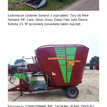
Ładowacze czołowe Sonarol z osprzętem. Tury do New
Holland, MF, Case, Zetor, Ursus, Deutz Fahr, John Deere,
Kubota, LS. W sprzedaży posiadamy także osprzęt
w promocyjnych cenach. Tel. 500 600 106. www.specagro.pl
Paszowozy STRAUTMANN, BVL, SILOKING, KUHN, TRIOLIET,