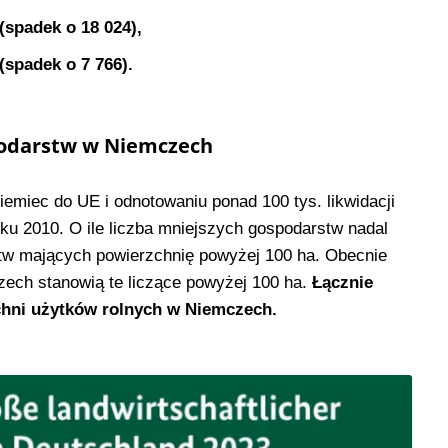
(spadek o 18 024),
(spadek o 7 766).
podarstw w Niemczech
emiec do UE i odnotowaniu ponad 100 tys. likwidacji
u 2010. O ile liczba mniejszych gospodarstw nadal
stw mających powierzchnię powyżej 100 ha. Obecnie
ch stanowią te liczące powyżej 100 ha.
Łącznie
chni użytków rolnych w Niemczech.