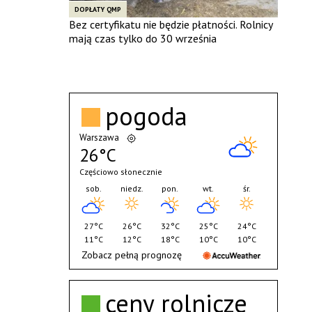
DOPŁATY QMP
Bez certyfikatu nie będzie płatności. Rolnicy
mają czas tylko do 30 września
pogoda
Warszawa
26°C
Częściowo słonecznie
sob.
niedz.
pon.
wt.
śr.
27°C
26°C
32°C
25°C
24°C
11°C
12°C
18°C
10°C
10°C
Zobacz pełną prognozę
ceny rolnicze