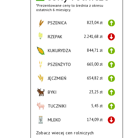
*Prezentowane ceny to średnia z okresu
ostatnich 6 miesięcy.
PSZENICA
823,04 zł
RZEPAK
2.241,68 zł
KUKURYDZA
844,71 zł
PSZENŻYTO
665,00 zł
JĘCZMIEŃ
654,82 zł
BYKI
23,25 zł
TUCZNIKI
5,45 zł
MLEKO
174,09 zł
Zobacz wiecej cen rolniczych