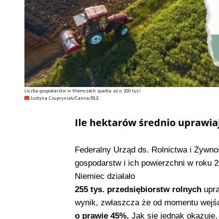
Liczba gospodarstw w Niemczech spadła aż o 200 tys.!
Justyna Czupryniak/Canva/BLE
Ile hektarów średnio uprawi
Federalny Urząd ds. Rolnictwa i Żywno
gospodarstw i ich powierzchni w roku 2
Niemiec działało
255 tys. przedsiębiorstw rolnych
upra
wynik, zwłaszcza że od momentu wejśc
o prawie 45%.
Jak się jednak okazuje,