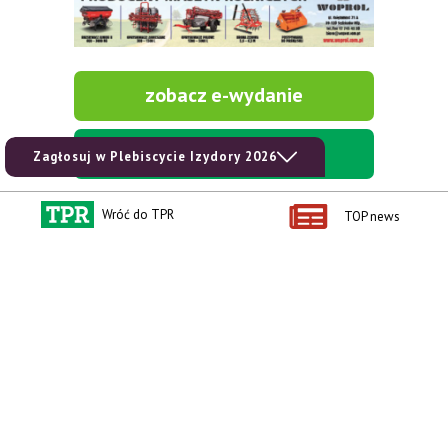
zobacz e-wydanie
kup prenumeratę
Zagłosuj w Plebiscycie Izydory 2026
Wróć do TPR
TOP news
Kontakt i regulaminy
Przydatne linki
Kontakt
Ceny rolnicze
Reklama
Newsletter rolniczy
Polityka prywatności
Rolniczy Alert Cenowy
Regulamin
Pogoda
RODO
Ogłoszenia drobne