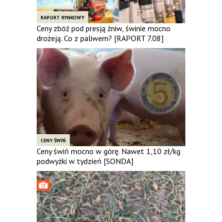
RAPORT RYNKOWY
Ceny zbóż pod presją żniw, świnie mocno
drożeją. Co z paliwem? [RAPORT 7.08]
CENY ŚWIŃ
Ceny świń mocno w górę. Nawet 1,10 zł/kg
podwyżki w tydzień [SONDA]