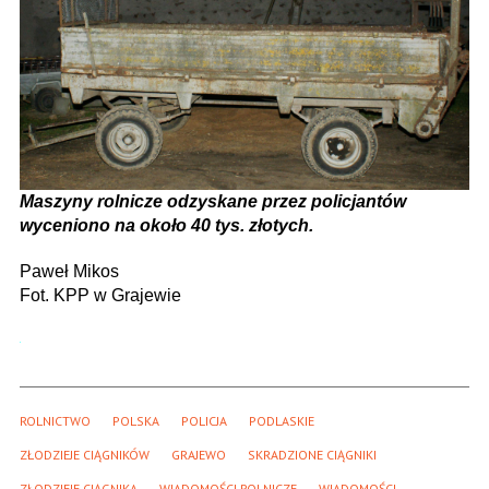
Maszyny rolnicze odzyskane przez policjantów
wyceniono na około 40 tys. złotych.
Paweł Mikos
Fot. KPP w Grajewie
ROLNICTWO
POLSKA
POLICJA
PODLASKIE
ZŁODZIEJE CIĄGNIKÓW
GRAJEWO
SKRADZIONE CIĄGNIKI
ZŁODZIEJE CIĄGNIKA
WIADOMOŚCI ROLNICZE
WIADOMOŚCI