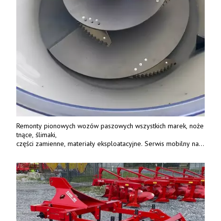
Remonty pionowych wozów paszowych wszystkich marek, noże
tnące, ślimaki,
części zamienne, materiały eksploatacyjne. Serwis mobilny na
terenie całej Polski.
Tel.: 61 285 38 61, 603 626 688.