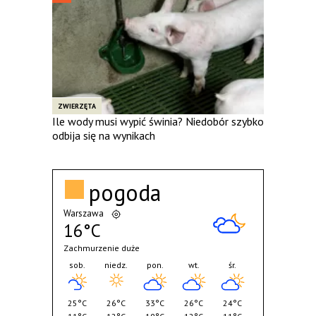
ZWIERZĘTA
Ile wody musi wypić świnia? Niedobór szybko
odbija się na wynikach
pogoda
Warszawa
16°C
Zachmurzenie duże
sob.
niedz.
pon.
wt.
śr.
25°C
26°C
33°C
26°C
24°C