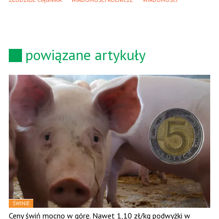
powiązane artykuły
ŚWINIE
Ceny świń mocno w górę. Nawet 1,10 zł/kg podwyżki w