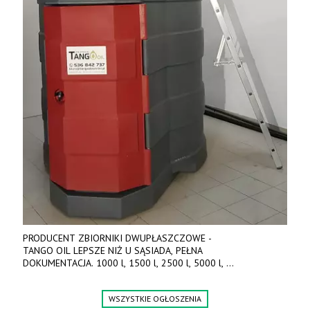
PRODUCENT ZBIORNIKI DWUPŁASZCZOWE -
TANGO OIL LEPSZE NIŻ U SĄSIADA, PEŁNA
DOKUMENTACJA. 1000 l, 1500 l, 2500 l, 5000 l,
produkt polski. Dobra cena, szybkie terminy realizacji. Tel. 536
842 737, www.tango-oil.pl
WSZYSTKIE OGŁOSZENIA