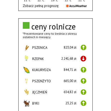
11°C
12°C
19°C
12°C
11°C
Zobacz pełną prognozę
ceny rolnicze
*Prezentowane ceny to średnia z okresu
ostatnich 6 miesięcy.
PSZENICA
823,04 zł
RZEPAK
2.241,68 zł
KUKURYDZA
844,71 zł
PSZENŻYTO
665,00 zł
JĘCZMIEŃ
654,82 zł
BYKI
23,25 zł