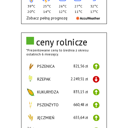
39°C
25°C
26°C
27°C
32°C
20°C
14°C
12°C
11°C
17°C
Zobacz pełną prognozę
ceny rolnicze
*Prezentowane ceny to średnia z okresu
ostatnich 6 miesięcy.
PSZENICA
821,56 zł
RZEPAK
2.249,51 zł
KUKURYDZA
835,15 zł
PSZENŻYTO
660,48 zł
JĘCZMIEŃ
655,64 zł