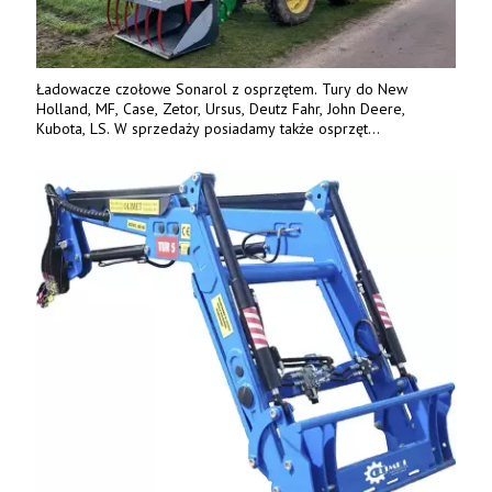
Ładowacze czołowe Sonarol z osprzętem. Tury do New
Holland, MF, Case, Zetor, Ursus, Deutz Fahr, John Deere,
Kubota, LS. W sprzedaży posiadamy także osprzęt
w promocyjnych cenach. Tel. 500 600 106. www.specagro.pl