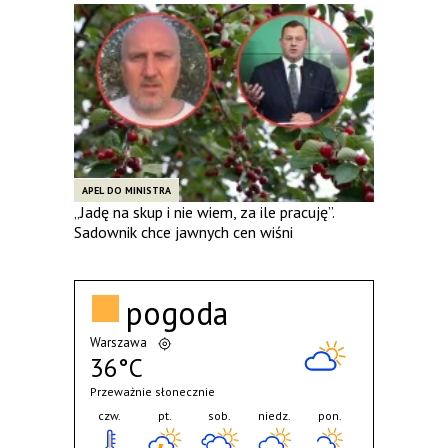
APEL DO MINISTRA
„Jadę na skup i nie wiem, za ile pracuję”.
Sadownik chce jawnych cen wiśni
pogoda
Warszawa
36°C
Przeważnie słonecznie
czw.
pt.
sob.
niedz.
pon.