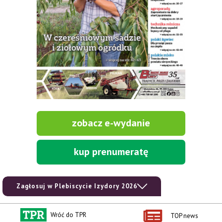
zobacz e-wydanie
kup prenumeratę
Zagłosuj w Plebiscycie Izydory 2026
Wróć do TPR
TOP news