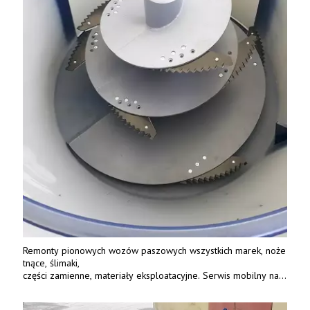
Remonty pionowych wozów paszowych wszystkich marek, noże
tnące, ślimaki,
części zamienne, materiały eksploatacyjne. Serwis mobilny na
terenie całej Polski.
Tel.: 61 285 38 61, 603 626 688.