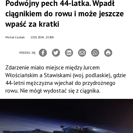
Podwójny pech 44-latka. Wpadł
ciągnikiem do rowu i może jeszcze
wpaść za kratki
Michał Czubak
13.01.2024., 15:30h
PODZIEL SIĘ
Zdarzenie miało miejsce między Jurcem
Włościańskim a Stawiskami (woj. podlaskie), gdzie
44-letni mężczyzna wjechał do przydrożnego
rowu. Nie mógł wydostać się z ciągnika.