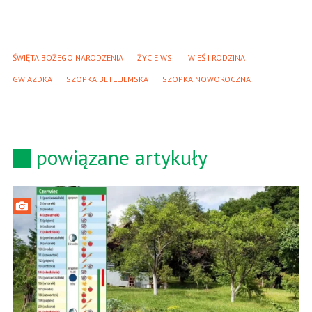
ŚWIĘTA BOŻEGO NARODZENIA
ŻYCIE WSI
WIEŚ I RODZINA
GWIAZDKA
SZOPKA BETLEJEMSKA
SZOPKA NOWOROCZNA
powiązane artykuły