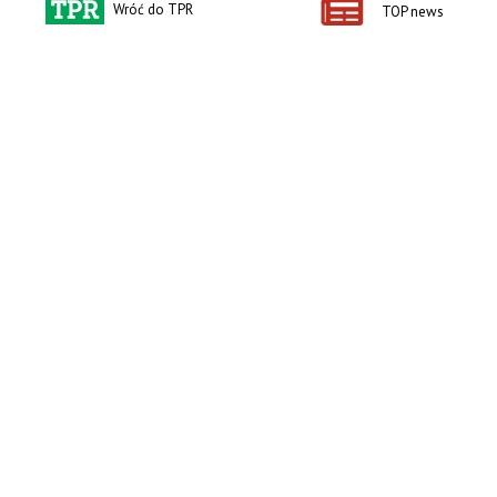
Wróć do TPR
TOP news
zobacz e-wydanie
kup prenumeratę
Kontakt i regulaminy
Przydatne linki
Kontakt
Ceny rolnicze
Reklama
Newsletter rolniczy
Polityka prywatności
Rolniczy Alert Cenowy