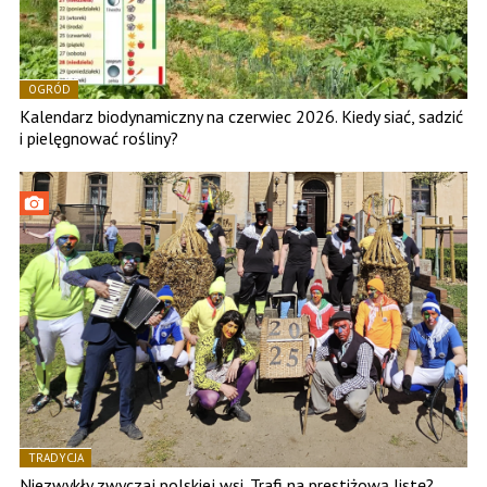
OGRÓD
Kalendarz biodynamiczny na czerwiec 2026. Kiedy siać, sadzić
i pielęgnować rośliny?
TRADYCJA
Niezwykły zwyczaj polskiej wsi. Trafi na prestiżową listę?