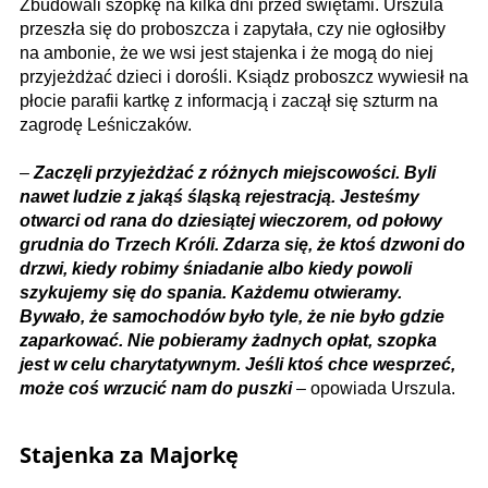
Zbudowali szopkę na kilka dni przed świętami. Urszula
przeszła się do proboszcza i zapytała, czy nie ogłosiłby
na ambonie, że we wsi jest stajenka i że mogą do niej
przyjeżdżać dzieci i dorośli. Ksiądz proboszcz wywiesił na
płocie parafii kartkę z informacją i zaczął się szturm na
zagrodę Leśniczaków.
–
Zaczęli przyjeżdżać z różnych miejscowości. Byli
nawet ludzie z jakąś śląską rejestracją. Jesteśmy
otwarci od rana do dziesiątej wieczorem, od połowy
grudnia do Trzech Króli. Zdarza się, że ktoś dzwoni do
drzwi, kiedy robimy śniadanie albo kiedy powoli
szykujemy się do spania. Każdemu otwieramy.
Bywało, że samochodów było tyle, że nie było gdzie
zaparkować. Nie pobieramy żadnych opłat, szopka
jest w celu charytatywnym. Jeśli ktoś chce wesprzeć,
może coś wrzucić nam do puszki
– opowiada Urszula.
Stajenka za Majorkę