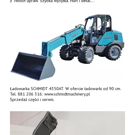
z Twoich upraw. Szybka wysyłka. Hurt i detal.
www.deterren.pl • tel. +48 790 800 510.
Ładowarka SCHMIDT 4350AT. W ofercie ładowarki od 90 cm.
Tel. 881 206 316; www.schmidtmachinery.pl
Sprzedaż części i serwis.