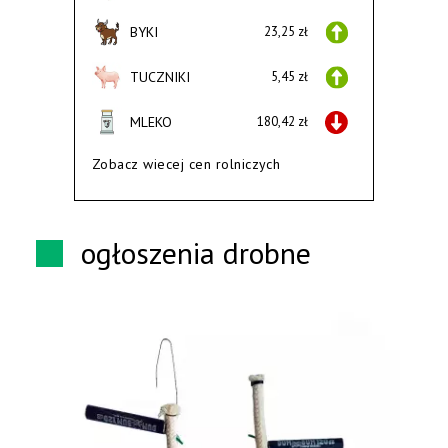
BYKI
23,25 zł
TUCZNIKI
5,45 zł
MLEKO
180,42 zł
Zobacz wiecej cen rolniczych
ogłoszenia drobne