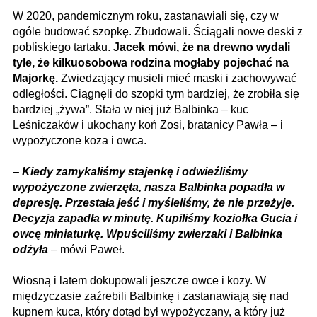
W 2020, pandemicznym roku, zastanawiali się, czy w
ogóle budować szopkę. Zbudowali. Ściągali nowe deski z
pobliskiego tartaku.
Jacek mówi, że na drewno wydali
tyle, że kilkuosobowa rodzina mogłaby pojechać na
Majorkę.
Zwiedzający musieli mieć maski i zachowywać
odległości. Ciągnęli do szopki tym bardziej, że zrobiła się
bardziej „żywa”. Stała w niej już Balbinka – kuc
Leśniczaków i ukochany koń Zosi, bratanicy Pawła – i
wypożyczone koza i owca.
–
Kiedy zamykaliśmy stajenkę i odwieźliśmy
wypożyczone zwierzęta, nasza Balbinka popadła w
depresję. Przestała jeść i myśleliśmy, że nie przeżyje.
Decyzja zapadła w minutę. Kupiliśmy koziołka Gucia i
owcę miniaturkę. Wpuściliśmy zwierzaki i Balbinka
odżyła
– mówi Paweł.
Wiosną i latem dokupowali jeszcze owce i kozy. W
międzyczasie zaźrebili Balbinkę i zastanawiają się nad
kupnem kuca, który dotąd był wypożyczany, a który już