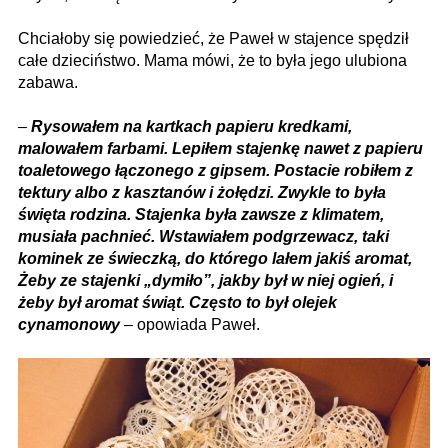
Chciałoby się powiedzieć, że Paweł w stajence spędził
całe dzieciństwo. Mama mówi, że to była jego ulubiona
zabawa.
–
Rysowałem na kartkach papieru kredkami,
malowałem farbami. Lepiłem stajenkę nawet z papieru
toaletowego łączonego z gipsem. Postacie robiłem z
tektury albo z kasztanów i żołędzi. Zwykle to była
święta rodzina. Stajenka była zawsze z klimatem,
musiała pachnieć. Wstawiałem podgrzewacz, taki
kominek ze świeczką, do którego lałem jakiś aromat,
Żeby ze stajenki „dymiło”, jakby był w niej ogień, i
żeby był aromat świąt. Często to był olejek
cynamonowy
– opowiada Paweł.