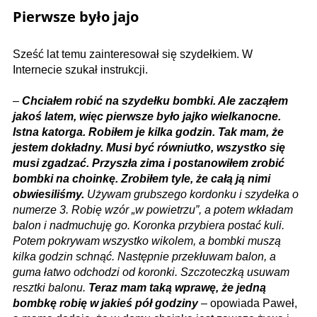
Pierwsze było jajo
Sześć lat temu zainteresował się szydełkiem. W
Internecie szukał instrukcji.
–
Chciałem robić na szydełku bombki. Ale zacząłem
jakoś latem, więc pierwsze było jajko wielkanocne.
Istna katorga. Robiłem je kilka godzin. Tak mam, że
jestem dokładny. Musi być równiutko, wszystko się
musi zgadzać. Przyszła zima i postanowiłem zrobić
bombki na choinkę. Zrobiłem tyle, że całą ją nimi
obwiesiliśmy.
Używam grubszego kordonku i szydełka o
numerze 3. Robię wzór „w powietrzu”, a potem wkładam
balon i nadmuchuję go. Koronka przybiera postać kuli.
Potem pokrywam wszystko wikolem, a bombki muszą
kilka godzin schnąć. Następnie przekłuwam balon, a
guma łatwo odchodzi od koronki. Szczoteczką usuwam
resztki balonu.
Teraz mam taką wprawę, że jedną
bombkę robię w jakieś pół godziny
– opowiada Paweł,