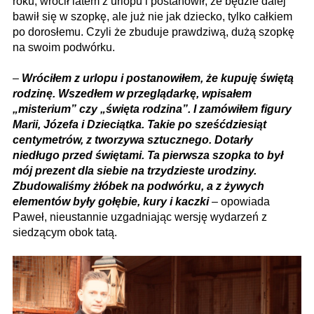
roku, wrócił latem z urlopu i postanowił, że będzie dalej
bawił się w szopkę, ale już nie jak dziecko, tylko całkiem
po dorosłemu. Czyli że zbuduje prawdziwą, dużą szopkę
na swoim podwórku.
–
Wróciłem z urlopu i postanowiłem, że kupuję świętą
rodzinę. Wszedłem w przeglądarkę, wpisałem
„misterium” czy „święta rodzina”. I zamówiłem figury
Marii, Józefa i Dzieciątka. Takie po sześćdziesiąt
centymetrów, z tworzywa sztucznego. Dotarły
niedługo przed świętami. Ta pierwsza szopka to był
mój prezent dla siebie na trzydzieste urodziny.
Zbudowaliśmy żłóbek na podwórku, a z żywych
elementów były gołębie, kury i kaczki
– opowiada
Paweł, nieustannie uzgadniając wersję wydarzeń z
siedzącym obok tatą.