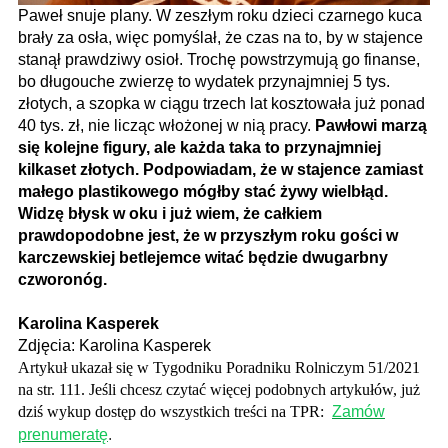
Paweł snuje plany. W zeszłym roku dzieci czarnego kuca
brały za osła, więc pomyślał, że czas na to, by w stajence
stanął prawdziwy osioł. Trochę powstrzymują go finanse,
bo długouche zwierzę to wydatek przynajmniej 5 tys.
złotych, a szopka w ciągu trzech lat kosztowała już ponad
40 tys. zł, nie licząc włożonej w nią pracy.
Pawłowi marzą
się kolejne figury, ale każda taka to przynajmniej
kilkaset złotych. Podpowiadam, że w stajence zamiast
małego plastikowego mógłby stać żywy wielbłąd.
Widzę błysk w oku i już wiem, że całkiem
prawdopodobne jest, że w przyszłym roku gości w
karczewskiej betlejemce witać będzie dwugarbny
czworonóg.
Karolina Kasperek
Zdjęcia: Karolina Kasperek
Artykuł ukazał się w Tygodniku Poradniku Rolniczym 51/2021
na str. 111.
Jeśli chcesz czytać więcej podobnych artykułów, już
dziś wykup dostęp do wszystkich treści na TPR:
Zamów
prenumeratę
.