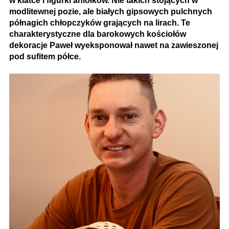
w klatce i figurki aniołków. Nie takich stojących w
modlitewnej pozie, ale białych gipsowych pulchnych
półnagich chłopczyków grających na lirach. Te
charakterystyczne dla barokowych kościołów
dekoracje Paweł wyeksponował nawet na zawieszonej
pod sufitem półce.