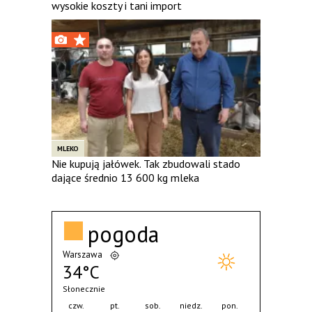
wysokie koszty i tani import
MLEKO
Nie kupują jałówek. Tak zbudowali stado
dające średnio 13 600 kg mleka
pogoda
Warszawa
34°C
Słonecznie
czw.
pt.
sob.
niedz.
pon.