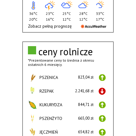
36°C
23°C
25°C
28°C
33°C
20°C
16°C
12°C
12°C
17°C
Zobacz pełną prognozę
ceny rolnicze
*Prezentowane ceny to średnia z okresu
ostatnich 6 miesięcy.
PSZENICA
823,04 zł
RZEPAK
2.241,68 zł
KUKURYDZA
844,71 zł
PSZENŻYTO
665,00 zł
JĘCZMIEŃ
654,82 zł