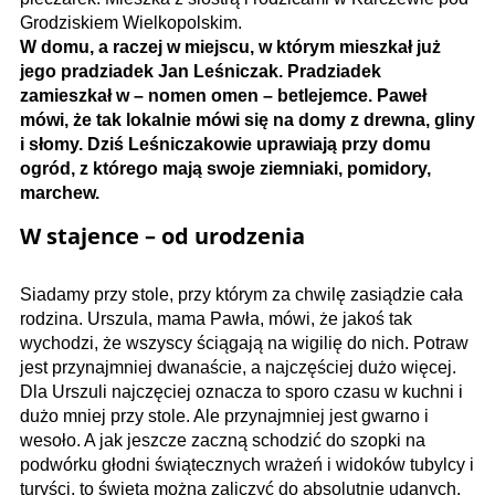
Grodziskiem Wielkopolskim.
W domu, a raczej w miejscu, w którym mieszkał już
jego pradziadek Jan Leśniczak. Pradziadek
zamieszkał w – nomen omen – betlejemce. Paweł
mówi, że tak lokalnie mówi się na domy z drewna, gliny
i słomy. Dziś Leśniczakowie uprawiają przy domu
ogród, z którego mają swoje ziemniaki, pomidory,
marchew.
W stajence – od urodzenia
Siadamy przy stole, przy którym za chwilę zasiądzie cała
rodzina. Urszula, mama Pawła, mówi, że jakoś tak
wychodzi, że wszyscy ściągają na wigilię do nich. Potraw
jest przynajmniej dwanaście, a najczęściej dużo więcej.
Dla Urszuli najczęciej oznacza to sporo czasu w kuchni i
dużo mniej przy stole. Ale przynajmniej jest gwarno i
wesoło. A jak jeszcze zaczną schodzić do szopki na
podwórku głodni świątecznych wrażeń i widoków tubylcy i
turyści, to święta można zaliczyć do absolutnie udanych.