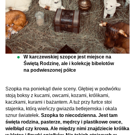
W karczewskiej szopce jest miejsce na
Świętą Rodzinę, ale i kolekcję bibelotów
na podwieszonej półce
Szopka ma poniekąd dwie sceny. Głębiej w podwórku
stoją boksy z kucami, owcami, kozami, królikami,
kaczkami, kurami i bażantem. A tuż przy furtce stoi
stajenka, którą wieńczy gwiazda betlejemska i okala
sznur światełek.
Szopka to niecodzienna. Jest tam
święta rodzina, pasterze, mędrcy i plastikowe owce,
wielbłąd czy krowa. Ale między nimi znajdziecie królika