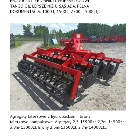
PRODUCENT ZBIORNIKI DWUPŁASZCZOWE -
TANGO OIL LEPSZE NIŻ U SĄSIADA, PEŁNA
DOKUMENTACJA. 1000 l, 1500 l, 2500 l, 5000 l,
produkt polski. Dobra cena, szybkie terminy realizacji. Tel. 536
842 737, www.tango-oil.pl
Agregaty talerzowe z hydropackiem i brony
talerzowe kompaktowe. Agregaty 2,5-13900zł, 2,7m-14500zł,
3,0m-15000zł. Brony 2,5m-13500zł, 2,7m-14000zł,
3,0m-14800zł. Tel. 500 800 106, www.agrieko.pl