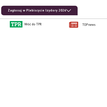
Zagłosuj w Plebiscycie Izydory 2026
Wróć do TPR
TOP news
Kontakt i regulaminy
Przydatne linki
Kontakt
Ceny rolnicze
Reklama
Newsletter rolniczy
Polityka prywatności
Rolniczy Alert Cenowy
Regulamin
Pogoda
RODO
Ogłoszenia drobne
Konkursy TPR
e-Wydania TPR
Kącik Samotnych Serc
Porgram TV
agrarsklep.pl
RSS