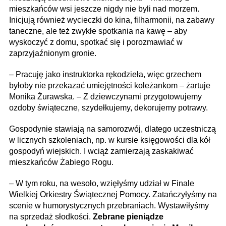
mieszkańców wsi jeszcze nigdy nie byli nad morzem.
Inicjują również wycieczki do kina, filharmonii, na zabawy
taneczne, ale też zwykłe spotkania na kawę – aby
wyskoczyć z domu, spotkać się i porozmawiać w
zaprzyjaźnionym gronie.
– Pracuję jako instruktorka rękodzieła, więc grzechem
byłoby nie przekazać umiejętnoś­ci koleżankom – żartuje
Monika Żurawska. – Z dziewczynami przygotowujemy
ozdoby świąteczne, szydełkujemy, dekorujemy potrawy.
Gospodynie stawiają na samorozwój, dlatego uczestniczą
w licznych szkoleniach, np. w kursie księgowości dla kół
gospodyń wiejskich. I wciąż zamierzają zaskakiwać
mieszkańców Żabiego Rogu.
– W tym roku, na wesoło, wzięłyśmy udział w Finale
Wielkiej Orkiestry Świątecznej Pomocy. Zatańczyłyśmy na
scenie w humorystycznych przebraniach. Wystawiłyśmy
na sprzedaż słodkości.
Zebrane pieniądze