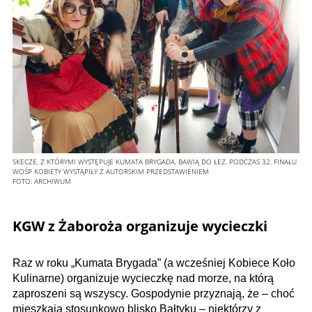
SKECZE, Z KTÓRYMI WYSTĘPUJE KUMATA BRYGADA, BAWIĄ DO ŁEZ. PODCZAS 32. FINAŁU
WOŚP KOBIETY WYSTĄPIŁY Z AUTORSKIM PRZEDSTAWIENIEM
FOTO:
ARCHIWUM
KGW z Żaboroża organizuje wycieczki
Raz w roku „Kumata Brygada” (a wcześniej Kobiece Koło
Kulinarne) organizuje wycieczkę nad morze, na którą
zaproszeni są wszyscy. Gospodynie przyznają, że – choć
mieszkają stosunkowo blisko Bałtyku – niektórzy z