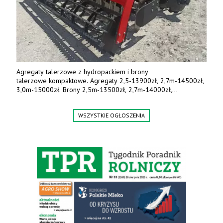
Agregaty talerzowe z hydropackiem i brony
talerzowe kompaktowe. Agregaty 2,5-13900zł, 2,7m-14500zł,
3,0m-15000zł. Brony 2,5m-13500zł, 2,7m-14000zł,
3,0m-14800zł. Tel. 500 800 106, www.agrieko.pl
WSZYSTKIE OGŁOSZENIA