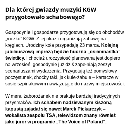
Dla której gwiazdy muzyki KGW
przygotowało schabowego?
Gospodynie i gospodarze przygotowują się do obchodów
„roczku” KGW. Z tej okazji organizują zabawę na
kręglach. Urodziny koła przypadają 23 marca.
Kolejną
jubileuszową imprezą będzie huczna „osiemnastka”
świetlicy.
I chociaż uroczystość planowana jest dopiero
na wrzesień, gospodynie już dziś zapełniają zeszyt
scenariuszami wydarzenia. Przygotują też pomysłowy
poczęstunek, choćby taki, jak kule-żabule – kartacze w
sosie szpinakowym nawiązujące do nazwy miejscowości.
W menu żaborożanek nie brakuje bardziej tradycyjnych
przysmaków.
Ich schabem nadziewanym kiszoną
kapustą zajadał się nawet Marek Piekarczyk –
wokalista zespołu TSA, telewidzom znany również
jako juror w programie „The Voice of Poland”.