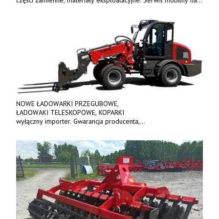
terenie całej Polski.
Tel.: 61 285 38 61, 603 626 688.
NOWE ŁADOWARKI PRZEGUBOWE,
ŁADOWAKI TELESKOPOWE, KOPARKI
wyłączny importer. Gwarancja producenta,
bogate wyposażenie, prosta konstrukcja.
Ceny od 69 000 zł netto wraz z osprzętem.
Tel: 509-365-675. www.kmm.info.pl