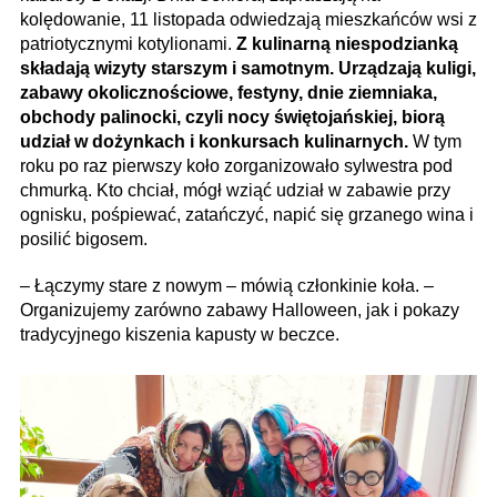
kolędowanie, 11 listopada odwiedzają mieszkańców wsi z
patriotycznymi kotylionami.
Z kulinarną niespodzianką
składają wizyty starszym i samotnym. Urządzają kuligi,
zabawy okolicznościowe, festyny, dnie ziemniaka,
obchody palinocki, czyli nocy świętojańskiej, biorą
udział w dożynkach i konkursach kulinarnych.
W tym
roku po raz pierwszy koło zorganizowało sylwestra pod
chmurką. Kto chciał, mógł wziąć udział w zabawie przy
ognisku, pośpiewać, zatańczyć, napić się grzanego wina i
posilić bigosem.
– Łączymy stare z nowym – mówią członkinie koła. –
Organizujemy zarówno zabawy Halloween, jak i pokazy
tradycyjnego kiszenia kapusty w beczce.