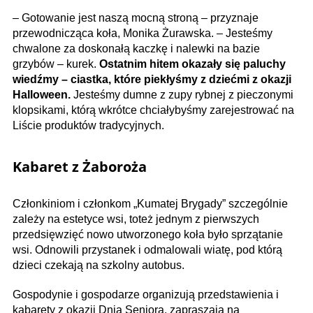
– Gotowanie jest naszą mocną stroną – przyznaje
przewodnicząca koła, Monika Żurawska. – Jesteśmy
chwalone za doskonałą kaczkę i nalewki na bazie
grzybów – kurek.
Ostatnim hitem okazały się paluchy
wiedźmy – ciastka, które piekłyśmy z dziećmi z okazji
Halloween.
Jesteśmy dumne z zupy rybnej z pieczonymi
klopsikami, którą wkrótce chciałybyśmy zarejestrować na
Liście produktów tradycyjnych.
Kabaret z Żaboroża
Członkiniom i członkom „Kumatej Brygady” szczególnie
zależy na estetyce wsi, toteż jednym z pierwszych
przedsięwzięć nowo utworzonego koła było sprzątanie
wsi. Odnowili przystanek i odmalowali wiatę, pod którą
dzieci czekają na szkolny autobus.
Gospodynie i gospodarze organizują przedstawienia i
kabarety z okazji Dnia Seniora, zapraszają na