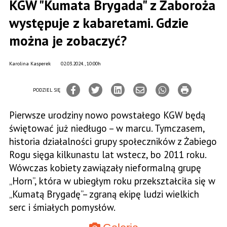
KGW "Kumata Brygada" z Żaboroża
występuje z kabaretami. Gdzie
można je zobaczyć?
Karolina Kasperek
02.03.2024., 10:00h
PODZIEL SIĘ
Pierwsze urodziny nowo powstałego KGW będą
świętować już niedługo – w marcu. Tymczasem,
historia działalności grupy społeczników z Żabiego
Rogu sięga kilkunastu lat wstecz, bo 2011 roku.
Wówczas kobiety zawiązały nieformalną grupę
„Horn”, która w ubiegłym roku przekształciła się w
„Kumatą Brygadę”– zgraną ekipę ludzi wielkich
serc i śmiałych pomysłów.