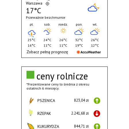
Warszawa
17°C
Przeważnie bezchmurnie
pt.
sob.
niedz.
pon.
wt.
25°C
24°C
26°C
32°C
26°C
16°C
11°C
11°C
19°C
12°C
Zobacz pełną prognozę
ceny rolnicze
*Prezentowane ceny to średnia z okresu
ostatnich 6 miesięcy.
PSZENICA
823,04 zł
RZEPAK
2.241,68 zł
KUKURYDZA
844,71 zł