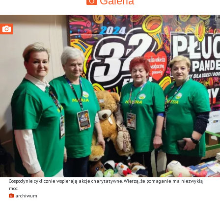
Galeria
Gospodynie cyklicznie wspierają akcje charytatywne. Wierzą, że pomaganie ma niezwykłą
moc
archiwum