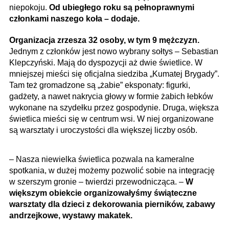
niepokoju.
Od ubiegłego roku są pełnoprawnymi
członkami naszego koła – dodaje.
Organizacja zrzesza 32 osoby, w tym 9 mężczyzn.
Jednym z członków jest nowo wybrany sołtys – Sebastian
Klepczyński. Mają do dyspozycji aż dwie świetlice. W
mniejszej mieści się oficjalna siedziba „Kumatej Brygady”.
Tam też gromadzone są „żabie” eksponaty: figurki,
gadżety, a nawet nakrycia głowy w formie żabich łebków
wykonane na szydełku przez gospodynie. Druga, większa
świetlica mieści się w centrum wsi. W niej organizowane
są warsztaty i uroczystości dla większej liczby osób.
– Nasza niewielka świetlica pozwala na kameralne
spotkania, w dużej możemy pozwolić sobie na integrację
w szerszym gronie – twierdzi przewodnicząca. –
W
większym obiekcie organizowałyśmy świąteczne
warsztaty dla dzieci z dekorowania pierników, zabawy
andrzejkowe, wystawy makatek.