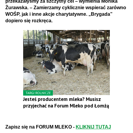
przekazałyśmy za szczytny cel – wymienia Monika
Żurawska. – Zamierzamy cyklicznie wspierać zarówno
WOŚP, jak i inne akcje charytatywne. „Brygada”
dopiero się rozkręca.
TARGI ROLNICZE
Jesteś producentem mleka? Musisz
przyjechać na Forum Mleko pod Łomżą
Zapisz się na FORUM MLEKO -
KLIKNIJ TUTAJ