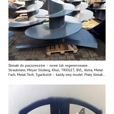
Ślimaki do paszowozów – nowe lub regenerowane.
Strautmann, Meyer Siloking, Khun, TRIOLET, BVL, Alima, Metal-
Fach, Metal-Tech, Sgariboldi – każdy inny model. Płaty ślimaka
wykonane z blachy o podwyższonej wytrzymałości na ścieranie
– 15 lub 18 mm. Możliwa wymiana i dowóz na miejsce – cała
Polska. Tel. 609 144 596.