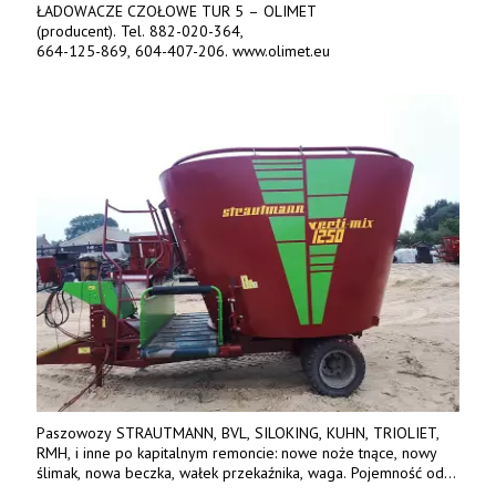
ŁADOWACZE CZOŁOWE TUR 5 – OLIMET
(producent). Tel. 882-020-364,
664-125-869, 604-407-206. www.olimet.eu
Paszowozy STRAUTMANN, BVL, SILOKING, KUHN, TRIOLIET,
RMH, i inne po kapitalnym remoncie: nowe noże tnące, nowy
ślimak, nowa beczka, wałek przekaźnika, waga. Pojemność od
5m3 - 40m3. Cena od 32 tys. Wozy sprowadzone z Niemiec.