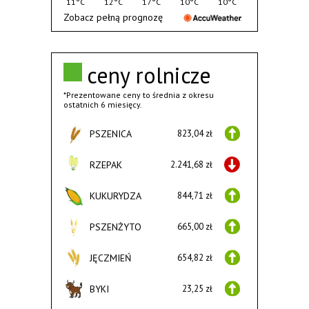
11°C
12°C
17°C
10°C
10°C
Zobacz pełną prognozę
ceny rolnicze
*Prezentowane ceny to średnia z okresu
ostatnich 6 miesięcy.
PSZENICA
823,04 zł
RZEPAK
2.241,68 zł
KUKURYDZA
844,71 zł
PSZENŻYTO
665,00 zł
JĘCZMIEŃ
654,82 zł
BYKI
23,25 zł