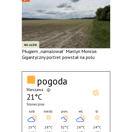
NA LUZIE
Pługiem „namalował” Marilyn Monroe.
Gigantyczny portret powstał na polu
pogoda
Warszawa
21°C
Słonecznie
sob.
niedz.
pon.
wt.
śr.
25°C
26°C
32°C
26°C
24°C