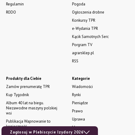
Regulamin
Pogoda
RODO
Ogłoszenia drobne
Konkursy TPR
e-Wydania TPR
Kącik Samotnych Serc
Porgram TV
agrarsklep.pl
RSS
Produkty dla Ciebie
Kategorie
Zamów prenumeratę TPR
Wiadomości
Kup Tygodnik
Rynki
Album 40 lat na biegu.
Pieniądze
Niezawodne maszyny polskiej
Prawo
wsi
Uprawa
Publikacja Wapnowanie to
konieczność
Maszyny
Zagłosuj w Plebiscycie Izydory 2026
Publikacja Vademecum