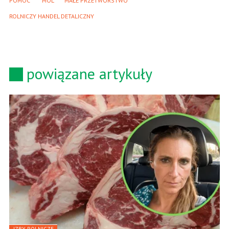
POMOC 
MOL
MAŁE PRZETWÓRSTWO
ROLNICZY HANDEL DETALICZNY
powiązane artykuły