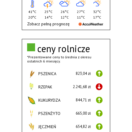
41°C
25°C
26°C
27°C
32°C
20°C
14°C
12°C
11°C
17°C
Zobacz pełną prognozę
ceny rolnicze
*Prezentowane ceny to średnia z okresu
ostatnich 6 miesięcy.
PSZENICA
823,04 zł
RZEPAK
2.241,68 zł
KUKURYDZA
844,71 zł
PSZENŻYTO
665,00 zł
JĘCZMIEŃ
654,82 zł