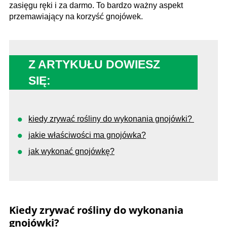
zasięgu ręki i za darmo. To bardzo ważny aspekt
przemawiający na korzyść gnojówek.
Z ARTYKUŁU DOWIESZ
SIĘ:
kiedy zrywać rośliny do wykonania gnojówki?
jakie właściwości ma gnojówka?
jak wykonać gnojówkę?
Kiedy zrywać rośliny do wykonania
gnojówki?