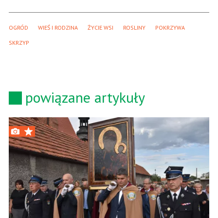
OGRÓD
WIEŚ I RODZINA
ŻYCIE WSI
ROSLINY
POKRZYWA
SKRZYP
powiązane artykuły