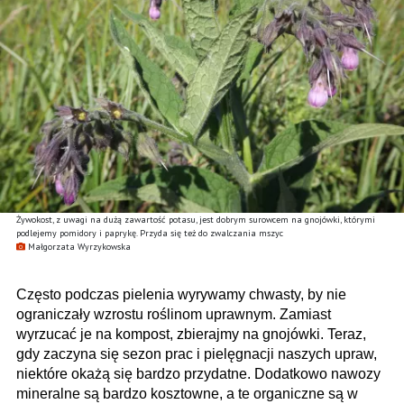
Żywokost, z uwagi na dużą zawartość potasu, jest dobrym surowcem na gnojówki, którymi
podlejemy pomidory i paprykę. Przyda się też do zwalczania mszyc
Małgorzata Wyrzykowska
Często podczas pielenia wyrywamy chwasty, by nie
ograniczały wzrostu roślinom uprawnym. Zamiast
wyrzucać je na kompost, zbierajmy na gnojówki. Teraz,
gdy zaczyna się sezon prac i pielęgnacji naszych upraw,
niektóre okażą się bardzo przydatne. Dodatkowo nawozy
mineralne są bardzo kosztowne, a te organiczne są w