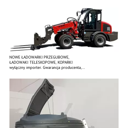
NOWE ŁADOWARKI PRZEGUBOWE,
ŁADOWAKI TELESKOPOWE, KOPARKI
wyłączny importer. Gwarancja producenta,
bogate wyposażenie, prosta konstrukcja.
Ceny od 69 000 zł netto wraz z osprzętem.
Tel: 509-365-675. www.kmm.info.pl