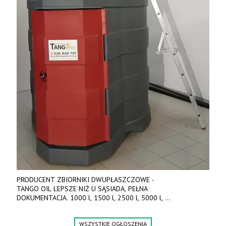
PRODUCENT ZBIORNIKI DWUPŁASZCZOWE -
TANGO OIL LEPSZE NIŻ U SĄSIADA, PEŁNA
DOKUMENTACJA. 1000 l, 1500 l, 2500 l, 5000 l,
produkt polski. Dobra cena, szybkie terminy realizacji. Tel. 536
842 737, www.tango-oil.pl
WSZYSTKIE OGŁOSZENIA