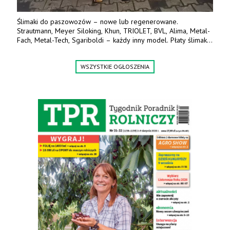
Ślimaki do paszowozów – nowe lub regenerowane.
Strautmann, Meyer Siloking, Khun, TRIOLET, BVL, Alima, Metal-
Fach, Metal-Tech, Sgariboldi – każdy inny model. Płaty ślimaka
wykonane z blachy o podwyższonej wytrzymałości na ścieranie
– 15 lub 18 mm. Możliwa wymiana i dowóz na miejsce – cała
WSZYSTKIE OGŁOSZENIA
Polska. Tel. 609 144 596.