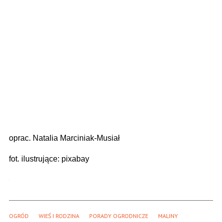
oprac. Natalia Marciniak-Musiał
fot. ilustrujące: pixabay
OGRÓD
WIEŚ I RODZINA
PORADY OGRODNICZE
MALINY