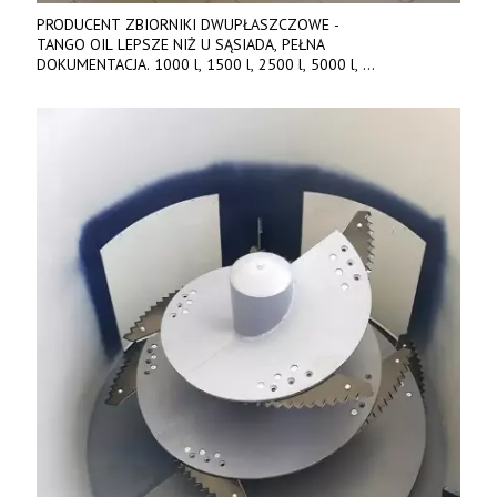
PRODUCENT ZBIORNIKI DWUPŁASZCZOWE -
TANGO OIL LEPSZE NIŻ U SĄSIADA, PEŁNA
DOKUMENTACJA. 1000 l, 1500 l, 2500 l, 5000 l,
produkt polski. Dobra cena, szybkie terminy realizacji. Tel. 536
842 737, www.tango-oil.pl