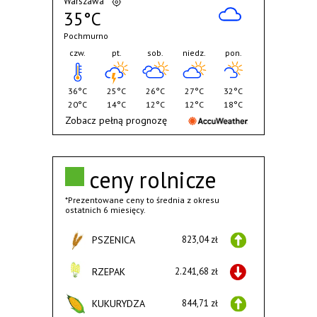
Warszawa
35°C
Pochmurno
czw.
pt.
sob.
niedz.
pon.
36°C
25°C
26°C
27°C
32°C
20°C
14°C
12°C
12°C
18°C
Zobacz pełną prognozę
ceny rolnicze
*Prezentowane ceny to średnia z okresu
ostatnich 6 miesięcy.
PSZENICA
823,04 zł
RZEPAK
2.241,68 zł
KUKURYDZA
844,71 zł