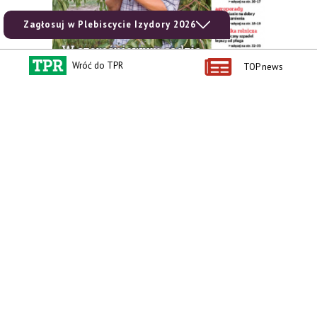
Zagłosuj w Plebiscycie Izydory 2026
Wróć do TPR
TOP news
zobacz e-wydanie
kup prenumeratę