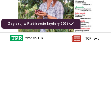
Zagłosuj w Plebiscycie Izydory 2026
Wróć do TPR
TOP news
zobacz e-wydanie
kup prenumeratę