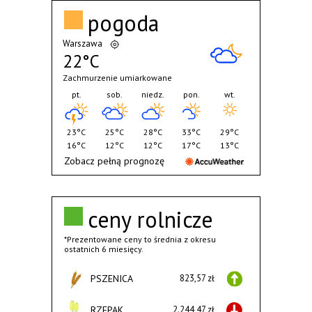
pogoda
Warszawa
22°C
Zachmurzenie umiarkowane
pt.
sob.
niedz.
pon.
wt.
23°C
25°C
28°C
33°C
29°C
16°C
12°C
12°C
17°C
13°C
Zobacz pełną prognozę
ceny rolnicze
*Prezentowane ceny to średnia z okresu
ostatnich 6 miesięcy.
PSZENICA
823,57 zł
RZEPAK
2.244,47 zł