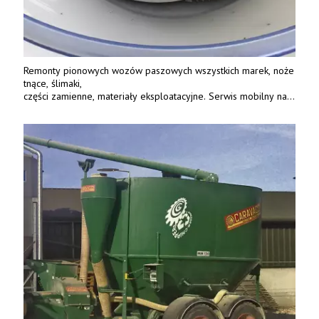
Remonty pionowych wozów paszowych wszystkich marek, noże
tnące, ślimaki,
części zamienne, materiały eksploatacyjne. Serwis mobilny na
terenie całej Polski.
Tel.: 61 285 38 61, 603 626 688.