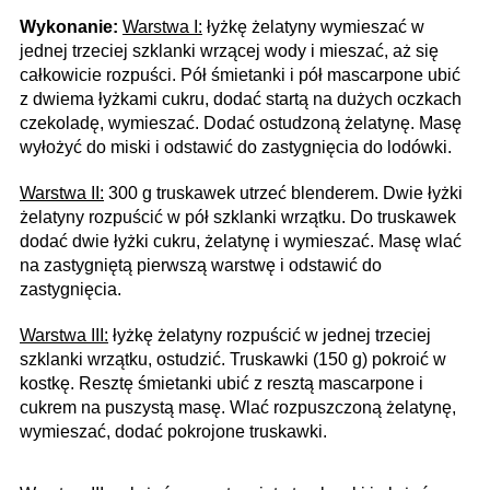
Wykonanie:
Warstwa I:
łyżkę żelatyny wymieszać w
jednej trzeciej szklanki wrzącej wody i mieszać, aż się
całkowicie rozpuści. Pół śmietanki i pół mascarpone ubić
z dwiema łyżkami cukru, dodać startą na dużych oczkach
czekoladę, wymieszać. Dodać ostudzoną żelatynę. Masę
wyłożyć do miski i odstawić do zastygnięcia do lodówki.
Warstwa II:
300 g truskawek utrzeć blenderem. Dwie łyżki
żelatyny rozpuścić w pół szklanki wrzątku. Do truskawek
dodać dwie łyżki cukru, żelatynę i wymieszać. Masę wlać
na zastygniętą pierwszą warstwę i odstawić do
zastygnięcia.
Warstwa III:
łyżkę żelatyny rozpuścić w jednej trzeciej
szklanki wrzątku, ostudzić. Truskawki (150 g) pokroić w
kostkę. Resztę śmietanki ubić z resztą mascarpone i
cukrem na puszystą masę. Wlać rozpuszczoną żelatynę,
wymieszać, dodać pokrojone truskawki.