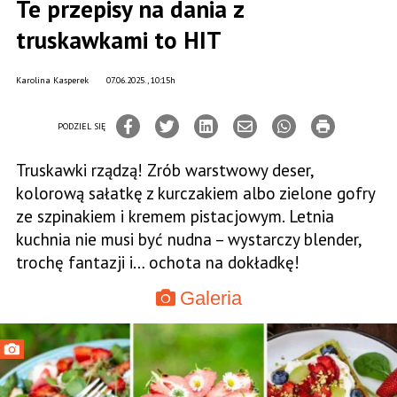
Te przepisy na dania z
truskawkami to HIT
Karolina Kasperek
07.06.2025., 10:15h
PODZIEL SIĘ
Truskawki rządzą! Zrób warstwowy deser,
kolorową sałatkę z kurczakiem albo zielone gofry
ze szpinakiem i kremem pistacjowym. Letnia
kuchnia nie musi być nudna – wystarczy blender,
trochę fantazji i… ochota na dokładkę!
Galeria