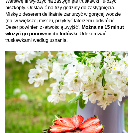
Warstwę III wyłożyć na zastygnięte truskawki i ułożyć
biszkopty. Odstawić na trzy godziny do zastyg­nięcia.
Miskę z deserem delikatnie zanurzyć w gorącej wodzie
(np. w większej misce), przykryć talerzem i odwrócić.
Deser powinien z łatwością „wyjść”.
Można na 15 minut
włożyć go ponownie do lodówki
. Udekorować
truskawkami według uznania.