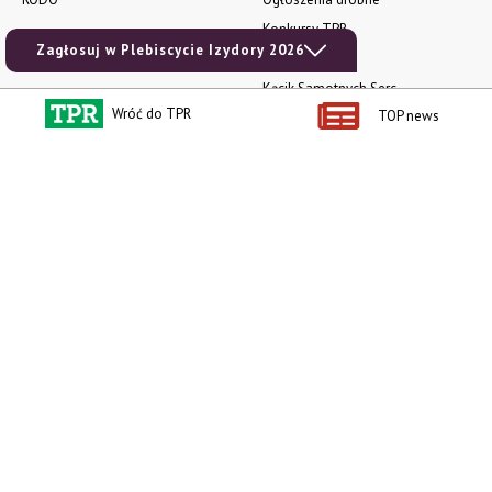
Konkursy TPR
Zagłosuj w Plebiscycie Izydory 2026
e-Wydania TPR
Kącik Samotnych Serc
Wróć do TPR
TOP news
Porgram TV
agrarsklep.pl
RSS
Produkty dla Ciebie
Kategorie
Zamów prenumeratę TPR
Wiadomości
Kup Tygodnik
Rynki
Album 40 lat na biegu.
Pieniądze
Niezawodne maszyny polskiej
Prawo
wsi
Uprawa
Publikacja Wapnowanie to
konieczność
Maszyny
Publikacja Vademecum
Mleko
nawożenia dolistnego
Zwierzęta