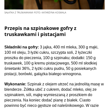
SAŁATKA Z TRUSKAWKAMI
FOTO:
KATARZYNA KOSMALA
Przepis na szpinakowe gofry z
truskawkami i pistacjami
Składniki na gofry:
3 jajka, 400 ml mleka, 300 g mąki,
100 ml oleju, 3 łyżki cukru, szczypta soli, 2 łyżeczki
proszku do pieczenia, 100 g szpinaku; dodatki: 150 g
truskawek, 100 g kremu pistacjowego, 500 ml słodkiej
śmietanki 36%, 2 łyżki cukru pudru, 50 g posiekanych
pistacji, borówki, gałązka białego winogrona.
Wykonanie:
Szpinak z olejem utrzeć na jednolitą masę w
blenderze. Żółtka ubić z cukrem, dodać mleko, olej ze
szpinakiem, sól, mąkę wymieszaną z proszkiem do
pieczenia. Na koniec dodać pianę z białek. Ciasto
powinno być nieco gęstsze od naleśnikowego. W razie