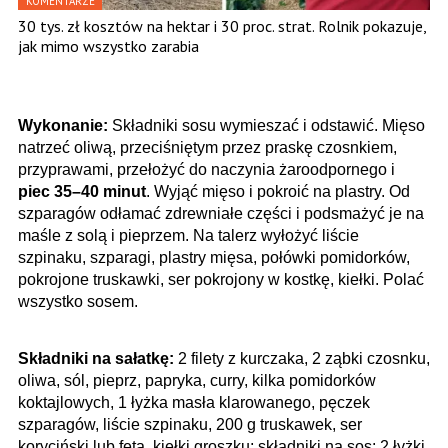
KOMENTARZE
30 tys. zł kosztów na hektar i 30 proc. strat. Rolnik pokazuje,
jak mimo wszystko zarabia
Wykonanie:
Składniki sosu wymieszać i odstawić. Mięso
natrzeć oliwą, przeciśniętym przez praskę czosnkiem,
przyprawami, przełożyć do naczynia żaroodpornego i
piec 35–40 minut
. Wyjąć mięso i pokroić na plastry. Od
szparagów odłamać zdrewniałe części i podsmażyć je na
maśle z solą i pieprzem. Na talerz wyłożyć liście
szpinaku, szparagi, plastry mięsa, połówki pomidorków,
pokrojone truskawki, ser pokrojony w kostkę, kiełki. Polać
wszystko sosem.
Składniki na sałatkę:
2 filety z kurczaka, 2 ząbki czosnku,
oliwa, sól, pieprz, papryka, curry, kilka pomidorków
koktajlowych, 1 łyżka masła klarowanego, pęczek
szparagów, liście szpinaku, 200 g truskawek, ser
koryciński lub feta, kiełki groszku; składniki na sos: 2 łyżki