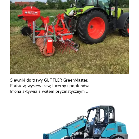
Siewniki do trawy GUTTLER GreenMaster.
Podsiew, wysiew traw, lucerny i poplonów.
Brona aktywna z wałem pryzmatycznym
Guttlera. Bezpośredni importer www.karchex.eu
Tel. 606 211 056, 507 158 699.