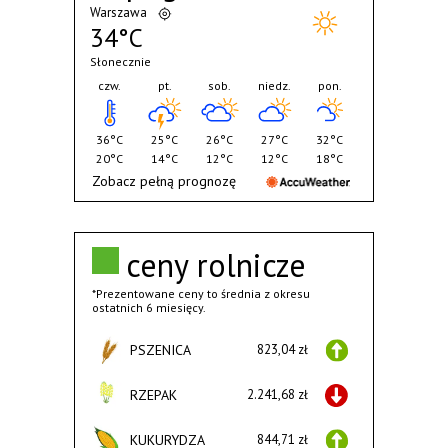
Warszawa
34°C
Słonecznie
czw.
pt.
sob.
niedz.
pon.
36°C
25°C
26°C
27°C
32°C
20°C
14°C
12°C
12°C
18°C
Zobacz pełną prognozę
ceny rolnicze
*Prezentowane ceny to średnia z okresu
ostatnich 6 miesięcy.
PSZENICA
823,04 zł
RZEPAK
2.241,68 zł
KUKURYDZA
844,71 zł