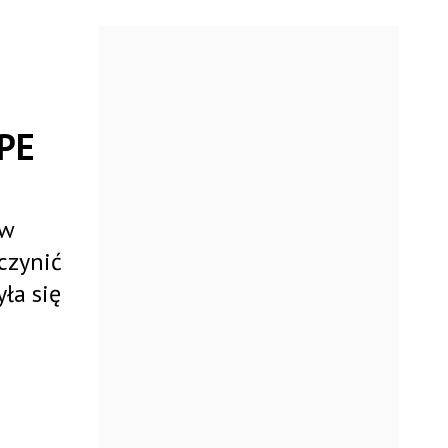
 PE
 w
czynić
ła się