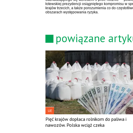
łotewskiej prezydencji osiągniętego kompromisu w s
krajów trzecich, a także porozumienia co do częstotli
obszarach występowania ryzyka.
powiązane artyk
UE
Pięć krajów dopłaca rolnikom do paliwa i
nawozów. Polska wciąż czeka