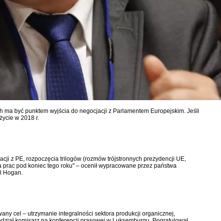
 ma być punktem wyjścia do negocjacji z Parlamentem Europejskim. Jeśli
życie w 2018 r.
cji z PE, rozpoczęcia trilogów (rozmów trójstronnych prezydencji UE,
ia prac pod koniec tego roku" – ocenił wypracowane przez państwa
il Hogan.
any cel – utrzymanie integralności sektora produkcji organicznej,
edział komisarz na konferencji prasowej w Luksemburgu. Pogratulował