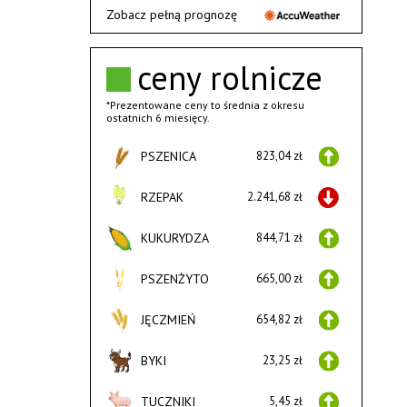
Zobacz pełną prognozę
ceny rolnicze
*Prezentowane ceny to średnia z okresu
ostatnich 6 miesięcy.
PSZENICA
823,04 zł
RZEPAK
2.241,68 zł
KUKURYDZA
844,71 zł
PSZENŻYTO
665,00 zł
JĘCZMIEŃ
654,82 zł
BYKI
23,25 zł
TUCZNIKI
5,45 zł