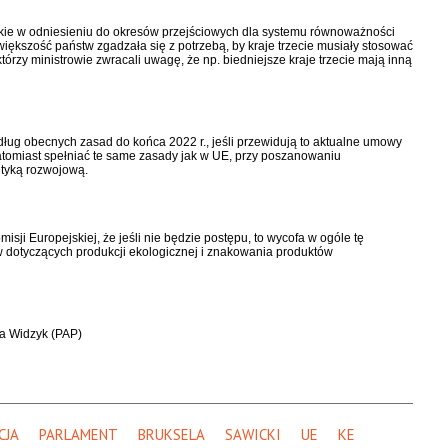
kie w odniesieniu do okresów przejściowych dla systemu równoważności
iększość państw zgadzała się z potrzebą, by kraje trzecie musiały stosować
tórzy ministrowie zwracali uwagę, że np. biedniejsze kraje trzecie mają inną
według obecnych zasad do końca 2022 r., jeśli przewidują to aktualne umowy
tomiast spełniać te same zasady jak w UE, przy poszanowaniu
ityką rozwojową.
ji Europejskiej, że jeśli nie będzie postępu, to wycofa w ogóle tę
w dotyczących produkcji ekologicznej i znakowania produktów
a Widzyk (PAP)
CJA
PARLAMENT
BRUKSELA
SAWICKI
UE
KE