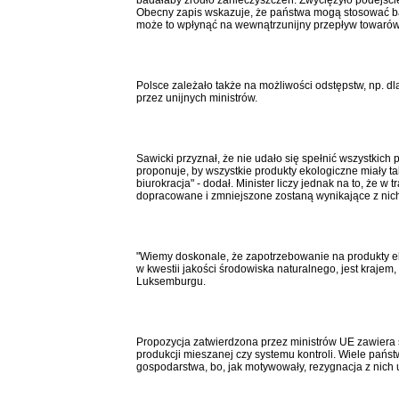
Obecny zapis wskazuje, że państwa mogą stosować bard
może to wpłynąć na wewnątrzunijny przepływ towarów, c
Polsce zależało także na możliwości odstępstw, np. dla
przez unijnych ministrów.
Sawicki przyznał, że nie udało się spełnić wszystkic
proponuje, by wszystkie produkty ekologiczne miały t
biurokracja" - dodał. Minister liczy jednak na to, że 
dopracowane i zmniejszone zostaną wynikające z nich
"Wiemy doskonale, że zapotrzebowanie na produkty eko
w kwestii jakości środowiska naturalnego, jest krajem
Luksemburgu.
Propozycja zatwierdzona przez ministrów UE zawiera 
produkcji mieszanej czy systemu kontroli. Wiele pań
gospodarstwa, bo, jak motywowały, rezygnacja z nich 