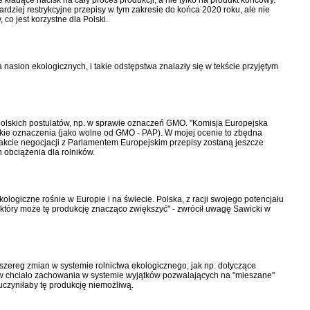
ziej restrykcyjne przepisy w tym zakresie do końca 2020 roku, ale nie
o jest korzystne dla Polski.
 nasion ekologicznych, i takie odstępstwa znalazły się w tekście przyjętym
h polskich postulatów, np. w sprawie oznaczeń GMO. "Komisja Europejska
akie oznaczenia (jako wolne od GMO - PAP). W mojej ocenie to zbędna
w trakcie negocjacji z Parlamentem Europejskim przepisy zostaną jeszcze
 obciążenia dla rolników.
logiczne rośnie w Europie i na świecie. Polska, z racji swojego potencjału
, który może tę produkcję znacząco zwiększyć" - zwrócił uwagę Sawicki w
szereg zmian w systemie rolnictwa ekologicznego, jak np. dotyczące
stw chciało zachowania w systemie wyjątków pozwalających na "mieszane"
uczyniłaby tę produkcję niemożliwą.