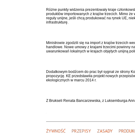
Różne punkty widzenia prezentowały kraje członkows
produktów importowanych z krajów trzecich. Mimo że w
reguły unijne, jeśli chcą produkować na rynek UE, niek
infrastrukturę.
Ministrowie zgodzili się na import z krajów trzecich 
handlowe. Nowe umowy z krajami trzecimi powinny na
uwarunkowań lokalnych w krajach objętych unijną pol
Dodatkowym bodźcem do prac był sygnał ze strony Komis
propozycję. KE przedstawiła projekt nowych przepisó
ekologicznych w marcu 2014 r.
Z Brukseli Renata Bancarzewska, z Luksemburga Ann
ŻYWNOŚĆ
PRZEPISY
ZASADY
PRODUK