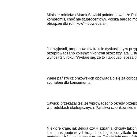
Minister rolnictwa Marek Sawicki poinformował, że P
kompromis, choć nie stuprocentowy. Polska bardzo mo
obciążeń dla rolników" - powiedział.
Jak wyjaśnił, proponował w trakcie dyskusji, by w pr
przeprowadzano kolejnych kontroli przez trzy lata. Os
wynosił 2,5 roku. "Wydaje się, że to i tak dużo lepsza
Wiele państw członkowskich opowiadało się za corocz
sygnałem dla konsumenta.
Sawicki przekazał też, że wprowadzono okresy przejśc
w produktach ekologicznych. Państwa członkowskie mia
Niektóre kraje, jak Belgia czy Hiszpania, chciały taki
limitu następuje w tych krajach cofnięcie certyfikatu. 
badałaby źródło zanieczyszczeń. Zwyciężyło podejście 