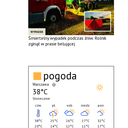
WYPADEK
Śmiertelny wypadek podczas żniw. Rolnik
zginął w prasie belującej
pogoda
Warszawa
38°C
Słonecznie
czw.
pt.
sob.
niedz.
pon.
38°C
25°C
26°C
27°C
32°C
20°C
14°C
12°C
11°C
17°C