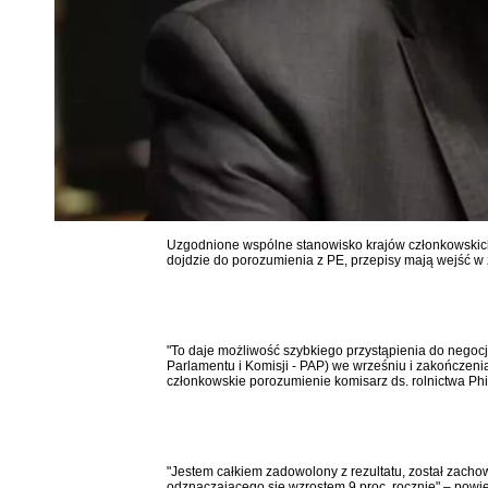
Uzgodnione wspólne stanowisko krajów członkowskich
dojdzie do porozumienia z PE, przepisy mają wejść w 
"To daje możliwość szybkiego przystąpienia do negocja
Parlamentu i Komisji - PAP) we wrześniu i zakończen
członkowskie porozumienie komisarz ds. rolnictwa Ph
"Jestem całkiem zadowolony z rezultatu, został zachow
odznaczającego się wzrostem 9 proc. rocznie" – powi