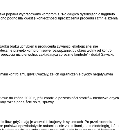
olska poparła wypracowany kompromis. "Po długich dyskusjach osiągnięto
cno podnosiła kwestię konieczności uproszczenia procedur i zmniejszenia
zypadku braku uchybień u producenta żywności ekologicznej nie
tatecznie przyjęto kompromisowe rozwiązanie, by okres wolny od kontroli
 propozycja niż pierwotna, zakładająca coroczne kontrole" - dodał Sawicki.
nymi kontrolami, gdyż uważały, że ich ograniczenie byłoby negatywnym
iowe do końca 2020 r., jeśli chodzi o pozostałości środków niedozwolonych
ły różne podejście do tej sprawy.
ch limitów, gdyż mają je w swoich krajowych systemach. Po przekroczeniu
Inne państwa opowiadały się natomiast nie za limitami, ale metodologią, która
kładące nacisk na cały proces produkcji, a nie tylko na produkt końcowy.