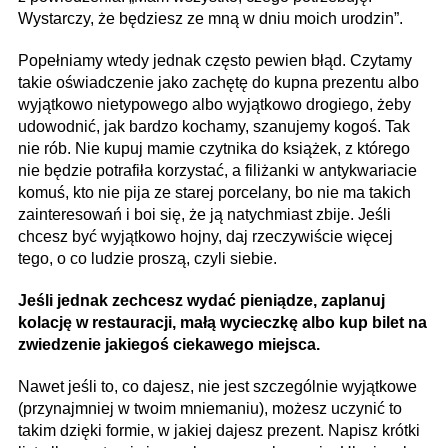
Wystarczy, że będziesz ze mną w dniu moich urodzin”.
Popełniamy wtedy jednak często pewien błąd. Czytamy
takie oświadczenie jako zachętę do kupna prezentu albo
wyjątkowo nietypowego albo wyjątkowo drogiego, żeby
udowodnić, jak bardzo kochamy, szanujemy kogoś. Tak
nie rób. Nie kupuj mamie czytnika do książek, z którego
nie będzie potrafiła korzystać, a filiżanki w antykwariacie
komuś, kto nie pija ze starej porcelany, bo nie ma takich
zainteresowań i boi się, że ją natychmiast zbije. Jeśli
chcesz być wyjątkowo hojny, daj rzeczywiście więcej
tego, o co ludzie proszą, czyli siebie.
Jeśli jednak zechcesz wydać pieniądze, zaplanuj
kolację w restauracji, małą wycieczkę albo kup bilet na
zwiedzenie jakiegoś ciekawego miejsca.
Nawet jeśli to, co dajesz, nie jest szczególnie wyjątkowe
(przynajmniej w twoim mniemaniu), możesz uczynić to
takim dzięki formie, w jakiej dajesz prezent. Napisz krótki