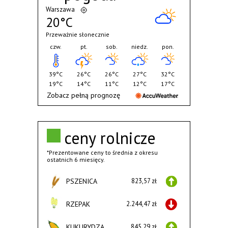
Warszawa
20°C
Przeważnie słonecznie
czw.
pt.
sob.
niedz.
pon.
39°C
26°C
26°C
27°C
32°C
19°C
14°C
11°C
12°C
17°C
Zobacz pełną prognozę
ceny rolnicze
*Prezentowane ceny to średnia z okresu
ostatnich 6 miesięcy.
PSZENICA
823,57 zł
RZEPAK
2.244,47 zł
KUKURYDZA
845,29 zł