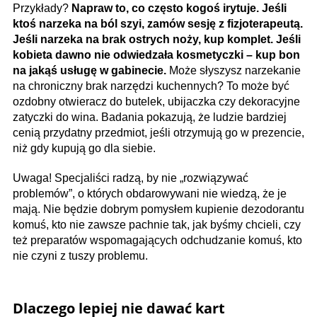
Przykłady?
Napraw to, co często kogoś irytuje. Jeśli
ktoś narzeka na ból szyi, zamów sesję z fizjoterapeutą.
Jeśli narzeka na brak ostrych noży, kup komplet. Jeśli
kobieta dawno nie odwiedzała kosmetyczki – kup bon
na jakąś usługę w gabinecie.
Może słyszysz narzekanie
na chroniczny brak narzędzi kuchennych? To może być
ozdobny otwieracz do butelek, ubijaczka czy dekoracyjne
zatyczki do wina. Badania pokazują, że ludzie bardziej
cenią przydatny przedmiot, jeśli otrzymują go w prezencie,
niż gdy kupują go dla siebie.
Uwaga! Specjaliści radzą, by nie „rozwiązywać
problemów”, o których obdarowywani nie wiedzą, że je
mają. Nie będzie dobrym pomysłem kupienie dezodorantu
komuś, kto nie zawsze pachnie tak, jak byśmy chcieli, czy
też preparatów wspomagających odchudzanie komuś, kto
nie czyni z tuszy problemu.
Dlaczego lepiej nie dawać kart