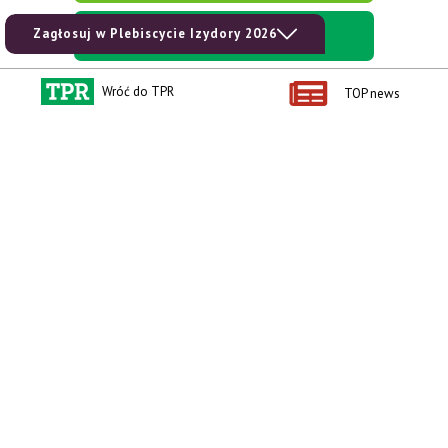
kup prenumeratę
Zagłosuj w Plebiscycie Izydory 2026
Wróć do TPR
TOP news
Kontakt i regulaminy
Przydatne linki
Kontakt
Ceny rolnicze
Reklama
Newsletter rolniczy
Polityka prywatności
Rolniczy Alert Cenowy
Regulamin
Pogoda
RODO
Ogłoszenia drobne
Konkursy TPR
e-Wydania TPR
Kącik Samotnych Serc
Porgram TV