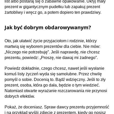
list albo postaraj się o zabawne opakowanie. Ukryj mały
prezent w gigantycznym pudełku lub zapakuj prezent
żartobliwy i wręcz go, a potem dopiero ten prawdziwy.
Jak być dobrym obdarowywanym?
Oto, jak ułatwić życie przyjaciołom i rodzinie, którzy
martwią się wyborem prezentów dla ciebie. Nie mów:
„Niczego nie potrzebuję”. Jeśli naprawdę, nie chcesz
prezentu, powiedz: „Proszę, nie dawaj mi żadnego”.
Powiedz dokładnie, czego chcesz, nawet jeśli wysłanie
komuś listy życzeń wyda się samolubne. Przez chwilę
pomyśl o sobie. Docenią to. Bądź wdzięczny. Jeśli to zły
prezent, osoba, która go dała, będzie o tym wiedzieć.
Natomiast otwarte wyrażanie rozczarowania nie przynosi
dobrych efektów.
Pokaż, że doceniasz. Spraw dawcy prezentu przyjemność
i na przykład wyślij zdjęcie z prezentem, kiedy go nosisz