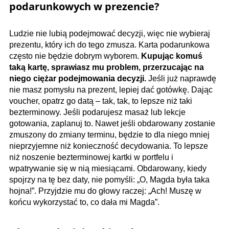
podarunkowych w prezencie?
Ludzie nie lubią podejmować decyzji, więc nie wybieraj
prezentu, który ich do tego zmusza. Karta podarunkowa
często nie będzie dobrym wyborem.
Kupując komuś
taką kartę, sprawiasz mu problem, przerzucając na
niego ciężar podejmowania decyzji.
Jeśli już naprawdę
nie masz pomysłu na prezent, lepiej dać gotówkę. Dając
vou­cher, opatrz go datą – tak, tak, to lepsze niż taki
bezterminowy. Jeśli podarujesz masaż lub lekcje
gotowania, zaplanuj to. Nawet jeśli obdarowany zostanie
zmuszony do zmiany terminu, będzie to dla niego mniej
nieprzyjemne niż konieczność decydowania. To lepsze
niż noszenie bezterminowej kartki w portfelu i
wpatrywanie się w nią miesiącami. Obdarowany, kiedy
spojrzy na tę bez daty, nie pomyśli: „O, Magda była taka
hojna!”. Przyjdzie mu do głowy raczej: „Ach! Muszę w
końcu wykorzystać to, co dała mi Magda”.