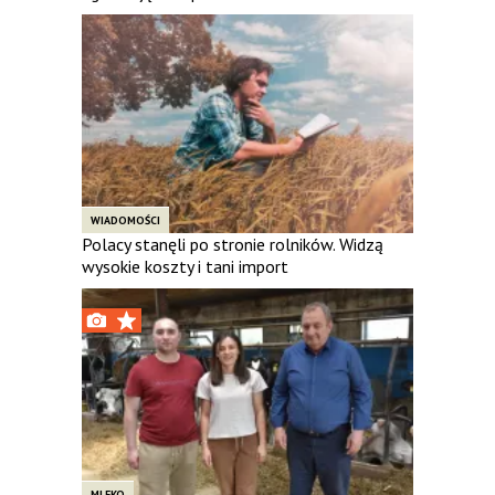
WIADOMOŚCI
Polacy stanęli po stronie rolników. Widzą
wysokie koszty i tani import
MLEKO