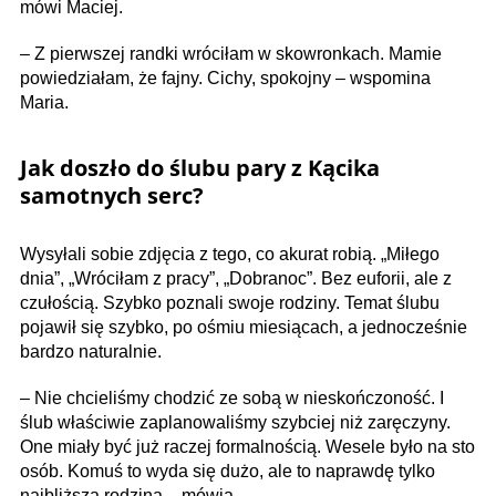
mówi Maciej.
– Z pierwszej randki wróciłam w skowronkach. Mamie
powiedziałam, że fajny. Cichy, spokojny – wspomina
Maria.
Jak doszło do ślubu pary z Kącika
samotnych serc?
Wysyłali sobie zdjęcia z tego, co akurat robią. „Miłego
dnia”, „Wróciłam z pracy”, „Dobranoc”. Bez euforii, ale z
czułością. Szybko poznali swoje rodziny. Temat ślubu
pojawił się szybko, po ośmiu miesiącach, a jednocześ­nie
bardzo naturalnie.
– Nie chcieliśmy chodzić ze sobą w nieskończoność. I
ślub właściwie zaplanowaliśmy szybciej niż zaręczyny.
One miały być już raczej formalnością. Wesele było na sto
osób. Komuś to wyda się dużo, ale to naprawdę tylko
najbliższa rodzina – mówią.