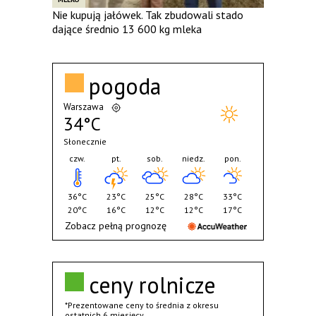
Nie kupują jałówek. Tak zbudowali stado
dające średnio 13 600 kg mleka
pogoda
Warszawa
34°C
Słonecznie
czw.
pt.
sob.
niedz.
pon.
36°C
23°C
25°C
28°C
33°C
20°C
16°C
12°C
12°C
17°C
Zobacz pełną prognozę
ceny rolnicze
*Prezentowane ceny to średnia z okresu
ostatnich 6 miesięcy.