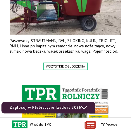
Paszowozy STRAUTMANN, BVL, SILOKING, KUHN, TRIOLIET,
RMH, i inne po kapitalnym remoncie: nowe noże tnące, nowy
ślimak, nowa beczka, wałek przekaźnika, waga. Pojemność od
5m3 - 40m3. Cena od 32 tys. Wozy sprowadzone z Niemiec.
Jesteśmy także producentem nowych paszowozów AKSA, woj.
WSZYSTKIE OGŁOSZENIA
wielkopolskie, koło Konina. Kontakt: 607 405 691.
Zagłosuj w Plebiscycie Izydory 2026
Wróć do TPR
TOP news