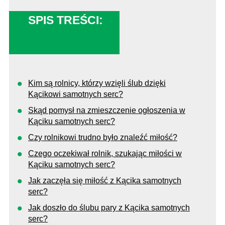
SPIS TREŚCI:
Kim są rolnicy, którzy wzięli ślub dzięki
Kącikowi samotnych serc?
Skąd pomysł na zmieszczenie ogłoszenia w
Kąciku samotnych serc?
Czy rolnikowi trudno było znaleźć miłość?
Czego oczekiwał rolnik, szukając miłości w
Kąciku samotnych serc?
Jak zaczęła się miłość z Kącika samotnych
serc?
Jak doszło do ślubu pary z Kącika samotnych
serc?