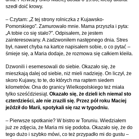
szedł doić krowy.
– Czytam: „Z tej strony rolniczka z Kujawsko-
Pomorskiego”. Zamurowało mnie. Mama przyszła i pyta:
„A tobie co się stało?”. Odpisałem, że jestem
zainteresowany. A zadzwoniłem następnego dnia. Stres
był, nawet chyba na kartce napisałem sobie, o co pytać –
śmieje się, a Maria dodaje, że rozmowa się całkiem kleiła.
Dzwonili i esemesowali do siebie. Okazało się, że
mieszkają dalej od siebie, niż mieli nadzieję. On liczył, że
skoro Kujawy, to te, do których ma raptem siedem
kilometrów. Ona do granicy Wielkopolskiego też miała
tylko sześćdziesiąt.
Okazało się, że dzieli ich niemal sto
czterdzieści, ale nie zrazili się. Przez pół roku Maciej
jeździł do Marii, spotykali się raz w tygodniu.
– Pierwsze spotkanie? W bistro w Toruniu. Wiedziałem
już ze zdjęcia, że Maria mi się podoba. Okazało się, że do
tego dużo i szybko mówi, co też przypadło mi do gustu –