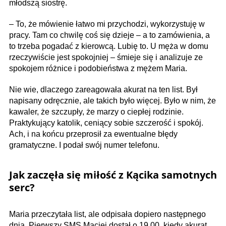
młodszą siostrę.
– To, że mówienie łatwo mi przychodzi, wykorzystuję w
pracy. Tam co chwilę coś się dzieje – a to zamówienia, a
to trzeba pogadać z kierowcą. Lubię to. U męża w domu
rzeczywiście jest spokojniej – śmieje się i analizuje ze
spokojem różnice i podobieństwa z mężem Maria.
Nie wie, dlaczego zareagowała akurat na ten list. Był
napisany odręcznie, ale takich było więcej. Było w nim, że
kawaler, że szczupły, że marzy o ciepłej rodzinie.
Praktykujący katolik, ceniący sobie szczerość i spokój.
Ach, i na końcu przeprosił za ewentualne błędy
gramatyczne. I podał swój numer telefonu.
Jak zaczęła się miłość z Kącika samotnych
serc?
Maria przeczytała list, ale odpisała dopiero następnego
dnia. Pierwszy SMS Maciej dostał o 19.00, kiedy akurat