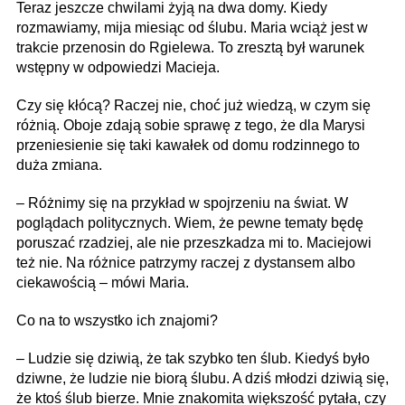
Teraz jeszcze chwilami żyją na dwa domy. Kiedy
rozmawiamy, mija miesiąc od ślubu. Maria wciąż jest w
trakcie przenosin do Rgielewa. To zresztą był warunek
wstępny w odpowiedzi Macieja.
Czy się kłócą? Raczej nie, choć już wiedzą, w czym się
różnią. Oboje zdają sobie sprawę z tego, że dla Marysi
przeniesienie się taki kawałek od domu rodzinnego to
duża zmiana.
– Różnimy się na przykład w spojrzeniu na świat. W
poglądach politycznych. Wiem, że pewne tematy będę
poruszać rzadziej, ale nie przeszkadza mi to. Maciejowi
też nie. Na różnice patrzymy raczej z dystansem albo
ciekawością – mówi Maria.
Co na to wszystko ich znajomi?
– Ludzie się dziwią, że tak szybko ten ślub. Kiedyś było
dziwne, że ludzie nie biorą ślubu. A dziś młodzi dziwią się,
że ktoś ślub bierze. Mnie znakomita większość pytała, czy