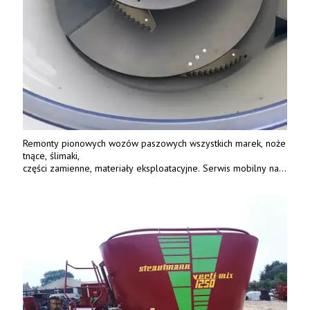
Remonty pionowych wozów paszowych wszystkich marek, noże
tnące, ślimaki,
części zamienne, materiały eksploatacyjne. Serwis mobilny na
terenie całej Polski.
Tel.: 61 285 38 61, 603 626 688.