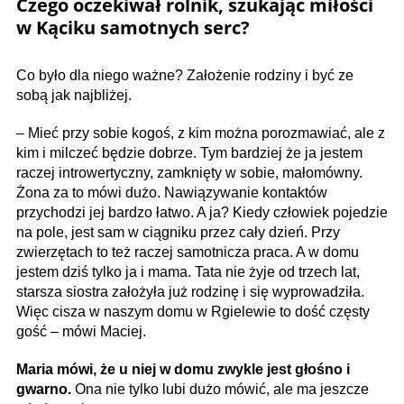
Czego oczekiwał rolnik, szukając miłości
w Kąciku samotnych serc?
Co było dla niego ważne? Założenie rodziny i być ze
sobą jak najbliżej.
– Mieć przy sobie kogoś, z kim można porozmawiać, ale z
kim i milczeć będzie dobrze. Tym bardziej że ja jestem
raczej introwertyczny, zamknięty w sobie, małomówny.
Żona za to mówi dużo. Nawiązywanie kontaktów
przychodzi jej bardzo łatwo. A ja? Kiedy człowiek pojedzie
na pole, jest sam w ciąg­niku przez cały dzień. Przy
zwierzętach to też raczej samotnicza praca. A w domu
jestem dziś tylko ja i mama. Tata nie żyje od trzech lat,
starsza siostra założyła już rodzinę i się wyprowadziła.
Więc cisza w naszym domu w Rgielewie to dość częsty
gość – mówi Maciej.
Maria mówi, że u niej w domu zwykle jest głośno i
gwarno.
Ona nie tylko lubi dużo mówić, ale ma jeszcze