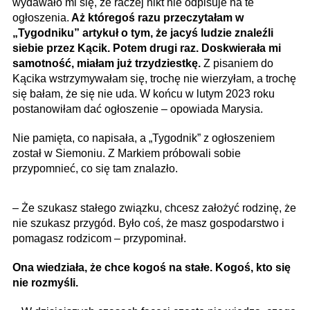
wydawało mi się, że raczej nikt nie odpisuje na te
ogłoszenia.
Aż któregoś razu przeczytałam w
„Tygodniku” artykuł o tym, że jacyś ludzie znaleźli
siebie przez Kącik. Potem drugi raz. Doskwierała mi
samotność, miałam już trzydziestkę.
Z pisaniem do
Kącika wstrzymywałam się, trochę nie wierzyłam, a trochę
się bałam, że się nie uda. W końcu w lutym 2023 roku
postanowiłam dać ogłoszenie – opowiada Marysia.
Nie pamięta, co napisała, a „Tygodnik” z ogłoszeniem
został w Siemoniu. Z Markiem próbowali sobie
przypomnieć, co się tam znalazło.
– Że szukasz stałego związku, chcesz założyć rodzinę, że
nie szukasz przygód. Było coś, że masz gospodarstwo i
pomagasz rodzicom – przypominał.
Ona wiedziała, że chce kogoś na stałe. Kogoś, kto się
nie rozmyśli.