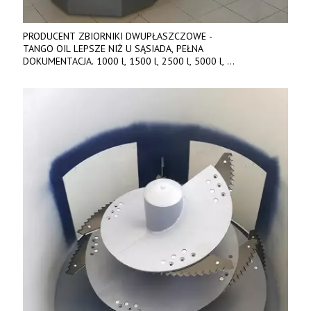
PRODUCENT ZBIORNIKI DWUPŁASZCZOWE -
TANGO OIL LEPSZE NIŻ U SĄSIADA, PEŁNA
DOKUMENTACJA. 1000 l, 1500 l, 2500 l, 5000 l,
produkt polski. Dobra cena, szybkie terminy realizacji. Tel. 536
842 737, www.tango-oil.pl