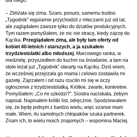
dla niego.
– Zbliżała się zima. Szaro, ponuro, samemu trudno.
„Tygodnik” regularnie przychodził z mleczarni już od lat,
ale zaglądałem zawsze tylko do działów produkcyjnych.
Tym razem pomyślałem, że nic nie stracę, kiedy zajrzę do
Kącika.
Przeglądałem zimą, ale były tam oferty od
kobiet 40-letnich i starszych, a ja szukałem
trzydziestolatki albo młodszej.
Marcowego ranka, w
niedzielę, przyszedłem do kuchni na śniadanie, a tam na
stole leżał już „Tygodnik” otwarty na Kąciku. Dziś wiem,
że wcześniej przejrzała go mama i celowo zostawiła mi
gazetę. Zajrzałem i od razu rzuciło mi się w oczy
ogłoszenie z trzydziestolatką. Krótkie, zwarte, konkretne.
Pomyślałem: „Co mi szkodzi?”. Siostra naciskała, żebym
napisał. Napisałem krótki list, odręcznie. Spodziewałem
się, że będę jednym z bardzo wielu, więc szanse mam
małe. Wiem, ilu samotnych chłopaków szuka partnerek.
Znam ich, to wielu moich znajomych – wspomina Maciej.