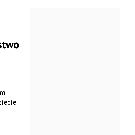
stwo
im
iecie