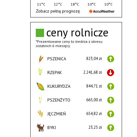
11°C
12°C
18°C
10°C
10°C
Zobacz pełną prognozę
ceny rolnicze
*Prezentowane ceny to średnia z okresu
ostatnich 6 miesięcy.
PSZENICA
823,04 zł
RZEPAK
2.241,68 zł
KUKURYDZA
844,71 zł
PSZENŻYTO
665,00 zł
JĘCZMIEŃ
654,82 zł
BYKI
23,25 zł