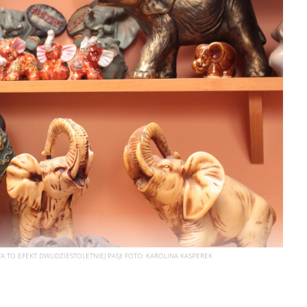
 TO EFEKT DWUDZIESTOLETNIEJ PASJI
FOTO:
KAROLINA KASPEREK