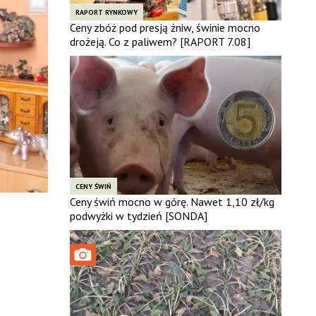
RAPORT RYNKOWY
Ceny zbóż pod presją żniw, świnie mocno
drożeją. Co z paliwem? [RAPORT 7.08]
CENY ŚWIŃ
Ceny świń mocno w górę. Nawet 1,10 zł/kg
podwyżki w tydzień [SONDA]