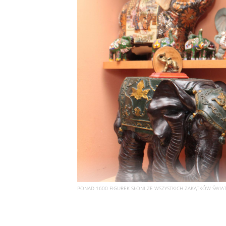
PONAD 1600 FIGUREK SŁONI ZE WSZYSTKICH ZAKĄTKÓW ŚWIATA