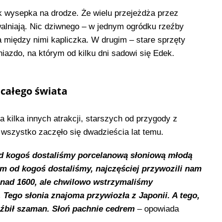
ak wysepka na drodze. Że wielu przejeżdża przez
alniają. Nic dziwnego – w jednym ogródku rzeźby
a między nimi kapliczka. W drugim – stare sprzęty
gniazdo, na którym od kilku dni sadowi się Edek.
z całego świata
 kilka innych atrakcji, starszych od przygody z
 wszystko zaczęło się dwadzieścia lat temu.
od kogoś dostaliśmy porcelanową słoniową młodą
em od kogoś dostaliśmy, najczęściej przywozili nam
ponad 1600, ale chwilowo wstrzymaliśmy
 Tego słonia znajoma przywiozła z Japonii. A tego,
źbił szaman. Słoń pachnie cedrem
– opowiada