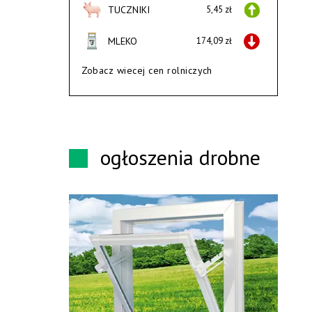
TUCZNIKI
5,45 zł
MLEKO
174,09 zł
Zobacz wiecej cen rolniczych
ogłoszenia drobne