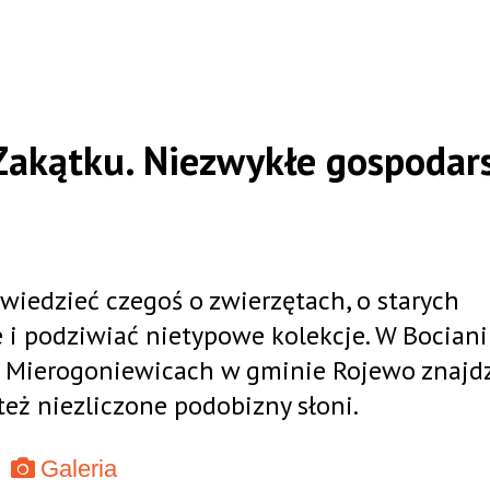
 Zakątku. Niezwykłe gospodar
iedzieć czegoś o zwierzętach, o starych
le i podziwiać nietypowe kolekcje. W Bocian
w Mierogoniewicach w gminie Rojewo znajdz
też niezliczone podobizny słoni.
Galeria