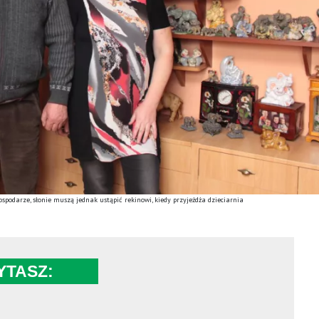
ospodarze, słonie muszą jednak ustąpić rekinowi, kiedy przyjeżdża dzieciarnia
YTASZ: