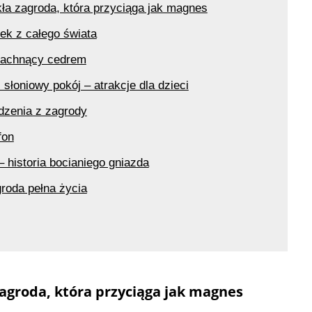
ła zagroda, która przyciąga jak magnes
rek z całego świata
. pachnący cedrem
 słoniowy pokój – atrakcje dla dzieci
dzenia z zagrody
fon
 historia bocianiego gniazda
groda pełna życia
zagroda, która przyciąga jak magnes