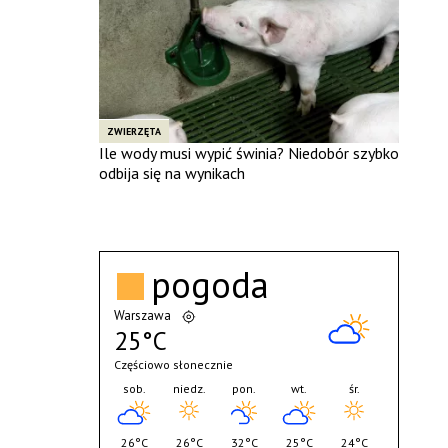
ZWIERZĘTA
Ile wody musi wypić świnia? Niedobór szybko
odbija się na wynikach
pogoda
Warszawa
25°C
Częściowo słonecznie
sob.
niedz.
pon.
wt.
śr.
26°C
26°C
32°C
25°C
24°C