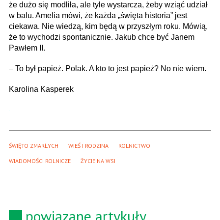
że dużo się modliła, ale tyle wystarcza, żeby wziąć udział
w balu. Amelia mówi, że każda „święta historia” jest
ciekawa. Nie wiedzą, kim będą w przyszłym roku. Mówią,
że to wychodzi spontanicznie. Jakub chce być Janem
Pawłem II.
– To był papież. Polak. A kto to jest papież? No nie wiem.
Karolina Kasperek
ŚWIĘTO ZMARŁYCH
WIEŚ I RODZINA
ROLNICTWO
WIADOMOŚCI ROLNICZE
ŻYCIE NA WSI
powiązane artykuły