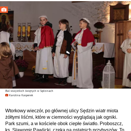
Bal wszystkich świętych w Sędzinach
Karolina Kasperek
Wtorkowy wieczór, po głównej ulicy Sędzin wiatr miota
żółtymi liśćmi, które w ciemności wyglądają jak ogniki.
Park szumi, a w kościele obok ciepłe światło. Proboszcz,
ks. Sławomir Pawlicki, czeka na ostatnich przybyszów. To