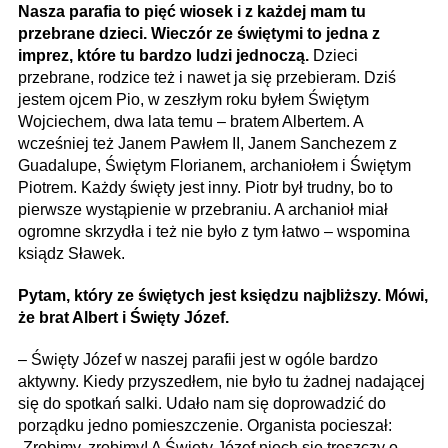
Nasza parafia to pięć wiosek i z każdej mam tu
przebrane dzieci. Wieczór ze świętymi to jedna z
imprez, które tu bardzo ludzi jednoczą.
Dzieci
przebrane, rodzice też i nawet ja się przebieram. Dziś
jestem ojcem Pio, w zeszłym roku byłem Świętym
Wojciechem, dwa lata temu – bratem Albertem. A
wcześniej też Janem Pawłem II, Janem Sanchezem z
Guadalupe, Świętym Florianem, archaniołem i Świętym
Piotrem. Każdy święty jest inny. Piotr był trudny, bo to
pierwsze wystąpienie w przebraniu. A archanioł miał
ogromne skrzydła i też nie było z tym łatwo – wspomina
ksiądz Sławek.
Pytam, który ze świętych jest księdzu najbliższy. Mówi,
że brat Albert i Święty Józef.
– Święty Józef w naszej parafii jest w ogóle bardzo
aktywny. Kiedy przyszedłem, nie było tu żadnej nadającej
się do spotkań salki. Udało nam się doprowadzić do
porządku jedno pomieszczenie. Organista pocieszał:
„Zrobimy, zrobimy! A Święty Józef niech się troszczy o