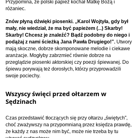
Przypomina, że polski papież kochał Matkę Bożą i
różaniec.
Znów płyną dźwięki piosenki. „Karol Wojtyła, gdy był
mały, nie wiedział, że ma być papieżem (...) Skarby!
Skarby! Chcesz je znaleźć? Bądź podobny do niego i
podążaj z nami ścieżką Jana Pawła Drugiego!”.
Utwory
mają skoczne, dobrze skomponowane melodie i ciekawe
aranżacje. Mogłyby zabrzmieć równie dobrze na
przeglądzie piosenki aktorskiej czy poezji śpiewanej. Do
śpiewu porywają też dorosłych, którzy przyprowadzili
swoje pociechy.
Wszyscy święci przed ołtarzem w
Sędzinach
Czas przedstawić tłoczących się przy ołtarzu „świętych”,
choć zważywszy na przypomnianą przez księdza prawdę,
że każdy z nas może nim być, może nie trzeba by tu