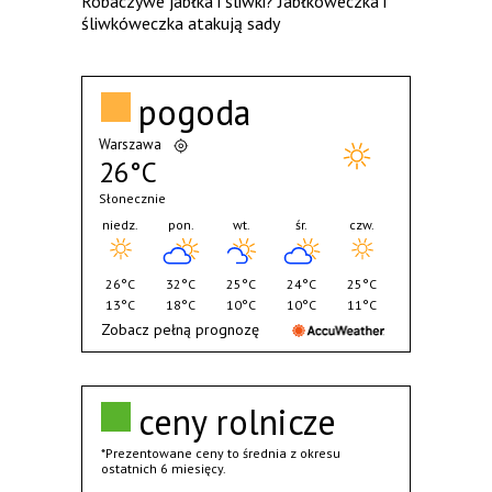
Robaczywe jabłka i śliwki? Jabłkóweczka i
śliwkóweczka atakują sady
pogoda
Warszawa
26°C
Słonecznie
niedz.
pon.
wt.
śr.
czw.
26°C
32°C
25°C
24°C
25°C
13°C
18°C
10°C
10°C
11°C
Zobacz pełną prognozę
ceny rolnicze
*Prezentowane ceny to średnia z okresu
ostatnich 6 miesięcy.