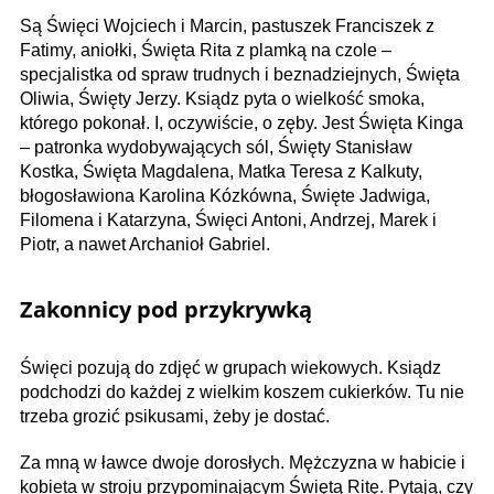
Są Święci Wojciech i Marcin, pastuszek Franciszek z
Fatimy, aniołki, Święta Rita z plamką na czole –
specjalistka od spraw trudnych i beznadziejnych, Święta
Oliwia, Święty Jerzy. Ksiądz pyta o wielkość smoka,
którego pokonał. I, oczywiście, o zęby. Jest Święta Kinga
– patronka wydobywających sól, Święty Stanisław
Kostka, Święta Magdalena, Matka Teresa z Kalkuty,
błogosławiona Karolina Kózkówna, Święte Jadwiga,
Filomena i Katarzyna, Święci Antoni, Andrzej, Marek i
Piotr, a nawet Archanioł Gabriel.
Zakonnicy pod przykrywką
Święci pozują do zdjęć w grupach wiekowych. Ksiądz
podchodzi do każdej z wielkim koszem cukierków. Tu nie
trzeba grozić psikusami, żeby je dostać.
Za mną w ławce dwoje dorosłych. Mężczyzna w habicie i
kobieta w stroju przypominającym Świętą Ritę. Pytają, czy