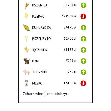
PSZENICA
823,04 zł
RZEPAK
2.241,68 zł
KUKURYDZA
844,71 zł
PSZENŻYTO
665,00 zł
JĘCZMIEŃ
654,82 zł
BYKI
23,25 zł
TUCZNIKI
5,45 zł
MLEKO
174,09 zł
Zobacz wiecej cen rolniczych