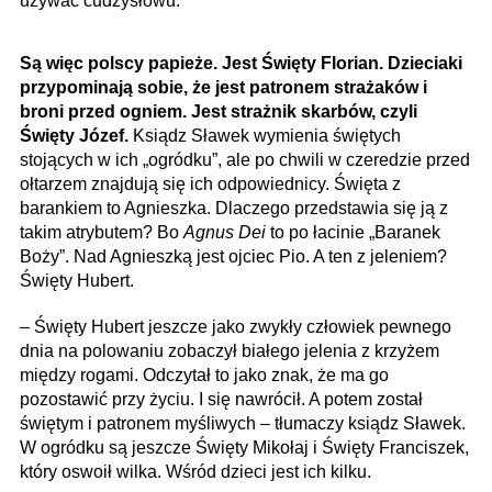
używać cudzysłowu.
Są więc polscy papieże. Jest Święty Florian. Dzieciaki
przypominają sobie, że jest patronem strażaków i
broni przed ogniem. Jest strażnik skarbów, czyli
Święty Józef.
Ksiądz Sławek wymienia świętych
stojących w ich „ogródku”, ale po chwili w czeredzie przed
ołtarzem znajdują się ich odpowiednicy. Święta z
barankiem to Agnieszka. Dlaczego przedstawia się ją z
takim atrybutem? Bo
Agnus Dei
to po łacinie „Baranek
Boży”. Nad Agnieszką jest ojciec Pio. A ten z jeleniem?
Święty Hubert.
– Święty Hubert jeszcze jako zwykły człowiek pewnego
dnia na polowaniu zobaczył białego jelenia z krzyżem
między rogami. Odczytał to jako znak, że ma go
pozostawić przy życiu. I się nawrócił. A potem został
świętym i patronem myśliwych – tłumaczy ksiądz Sławek.
W ogródku są jeszcze Święty Mikołaj i Święty Franciszek,
który oswoił wilka. Wśród dzieci jest ich kilku.