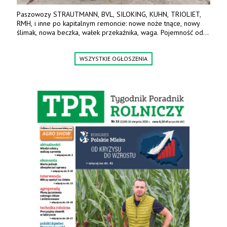
Paszowozy STRAUTMANN, BVL, SILOKING, KUHN, TRIOLIET,
RMH, i inne po kapitalnym remoncie: nowe noże tnące, nowy
ślimak, nowa beczka, wałek przekaźnika, waga. Pojemność od
5m3 - 40m3. Cena od 32 tys. Wozy sprowadzone z Niemiec.
Jesteśmy także producentem nowych paszowozów AKSA, woj.
WSZYSTKIE OGŁOSZENIA
wielkopolskie, koło Konina. Kontakt: 607 405 691.