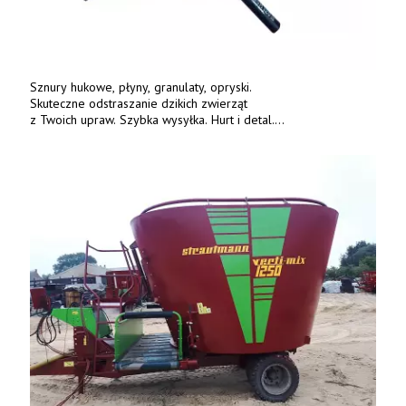
Sznury hukowe, płyny, granulaty, opryski.
Skuteczne odstraszanie dzikich zwierząt
z Twoich upraw. Szybka wysyłka. Hurt i detal.
www.deterren.pl • tel. +48 790 800 510.