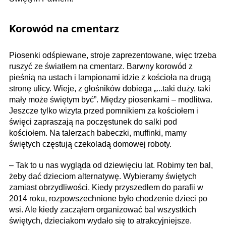
Korowód na cmentarz
Piosenki odśpiewane, stroje zaprezentowane, więc trzeba
ruszyć ze światłem na cmentarz. Barwny korowód z
pieśnią na ustach i lampionami idzie z kościoła na drugą
stronę ulicy. Wieje, z głośników dobiega „...taki duży, taki
mały może świętym być”. Między piosenkami – modlitwa.
Jeszcze tylko wizyta przed pomnikiem za kościołem i
święci zapraszają na poczęstunek do salki pod
kościołem. Na talerzach babeczki, muffinki, mamy
świętych częstują czekoladą domowej roboty.
– Tak to u nas wygląda od dziewięciu lat. Robimy ten bal,
żeby dać dzieciom alternatywę. Wybieramy świętych
zamiast obrzydliwości. Kiedy przyszedłem do parafii w
2014 roku, rozpowszechnione było chodzenie dzieci po
wsi. Ale kiedy zacząłem organizować bal wszystkich
świętych, dzieciakom wydało się to atrakcyjniejsze.