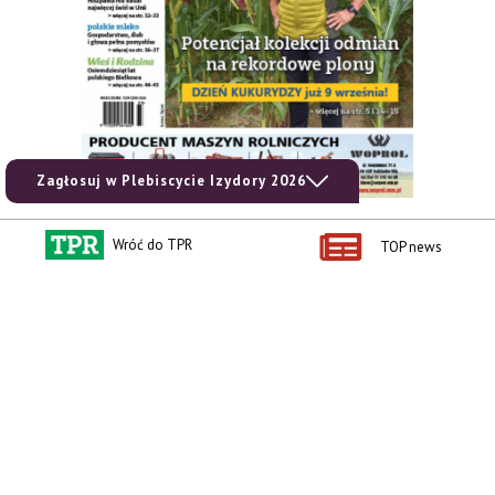
Zagłosuj w Plebiscycie Izydory 2026
Wróć do TPR
zobacz e-wydanie
TOP news
kup prenumeratę
Kontakt i regulaminy
Przydatne linki