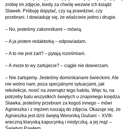
zrobię im zdjęcie, kiedy za chwilę wezwie ich ksiądz
Sławek. Próbuję dopytać, czy są prawdziwi, czy
przebrani. I dowiaduję się, że właściwie jedno i drugie.
– No, jesteśmy zakonnikami – mówią.
– A ja jestem redaktorką – odpowiadam.
– A to nie jest żart? – pytają roześmiani.
– A może to wy żartujecie? – ciągle nie dowierzam.
– Nie żartujemy. Jesteśmy dominikanami świeckimi. Ale
nie wolno nam, poza specjalnymi sytuacjami, jak
rekolekcje, nosić na zewnątrz tego habitu. Więc tu, na
potrzeby balu wszystkich świętych u znajomego księdza
Sławka, jesteśmy przebrani za kogoś innego – mówi
Agnieszka i z mężem ruszają do zdjęcia. Okazuje się, że
Agnieszka jest dziś świętą Weroniką Giuliani – XVIII-
wieczną klaryską kapucynką i mistyczką, a jej mąż –
Świętym Pawłem.