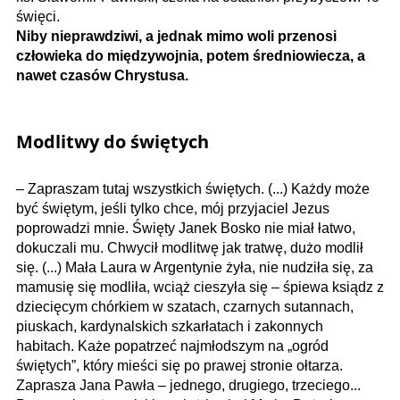
święci.
Niby nieprawdziwi, a jednak mimo woli przenosi
człowieka do międzywojnia, potem średniowiecza, a
nawet czasów Chrystusa.
Modlitwy do świętych
– Zapraszam tutaj wszystkich świętych. (...) Każdy może
być świętym, jeśli tylko chce, mój przyjaciel Jezus
poprowadzi mnie. Święty Janek Bosko nie miał łatwo,
dokuczali mu. Chwycił modlitwę jak tratwę, dużo modlił
się. (...) Mała Laura w Argentynie żyła, nie nudziła się, za
mamusię się modliła, wciąż cieszyła się – śpiewa ksiądz z
dziecięcym chórkiem w szatach, czarnych sutannach,
piuskach, kardynalskich szkarłatach i zakonnych
habitach. Każe popatrzeć najmłodszym na „ogród
świętych”, który mieści się po prawej stronie ołtarza.
Zaprasza Jana Pawła – jednego, drugiego, trzeciego...