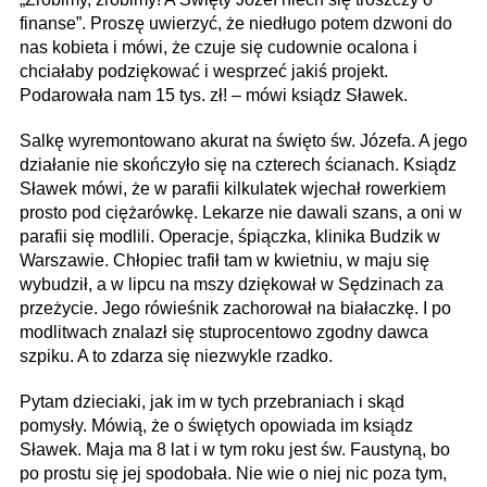
finanse”. Proszę uwierzyć, że niedługo potem dzwoni do
nas kobieta i mówi, że czuje się cudownie ocalona i
chciałaby podziękować i wesprzeć jakiś projekt.
Podarowała nam 15 tys. zł! – mówi ksiądz Sławek.
Salkę wyremontowano akurat na święto św. Józefa. A jego
działanie nie skończyło się na czterech ścianach. Ksiądz
Sławek mówi, że w parafii kilkulatek wjechał rowerkiem
prosto pod ciężarówkę. Lekarze nie dawali szans, a oni w
parafii się modlili. Operacje, śpiączka, klinika Budzik w
Warszawie. Chłopiec trafił tam w kwietniu, w maju się
wybudził, a w lipcu na mszy dziękował w Sędzinach za
przeżycie. Jego rówieśnik zachorował na białaczkę. I po
modlitwach znalazł się stuprocentowo zgodny dawca
szpiku. A to zdarza się niezwykle rzadko.
Pytam dzieciaki, jak im w tych przebraniach i skąd
pomysły. Mówią, że o świętych opowiada im ksiądz
Sławek. Maja ma 8 lat i w tym roku jest św. Faustyną, bo
po prostu się jej spodobała. Nie wie o niej nic poza tym,