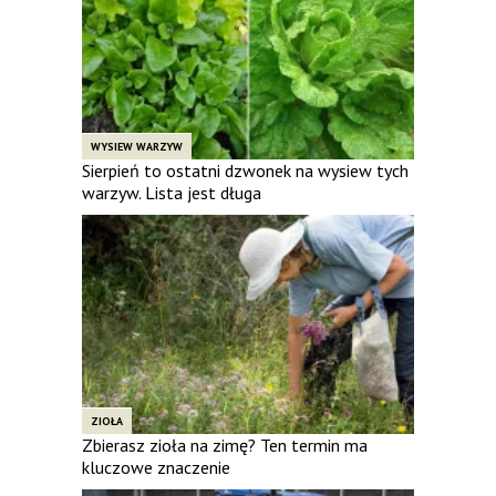
WYSIEW WARZYW
Sierpień to ostatni dzwonek na wysiew tych
warzyw. Lista jest długa
ZIOŁA
Zbierasz zioła na zimę? Ten termin ma
kluczowe znaczenie