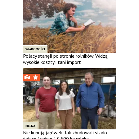
WIADOMOŚCI
Polacy stanęli po stronie rolników. Widzą
wysokie koszty i tani import
MLEKO
Nie kupują jałówek. Tak zbudowali stado
dające średnio 13 600 kg mleka