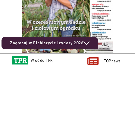
Zagłosuj w Plebiscycie Izydory 2026
Wróć do TPR
TOP news
zobacz e-wydanie
kup prenumeratę