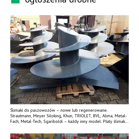
Ślimaki do paszowozów – nowe lub regenerowane.
Strautmann, Meyer Siloking, Khun, TRIOLET, BVL, Alima, Metal-
Fach, Metal-Tech, Sgariboldi – każdy inny model. Płaty ślimaka
wykonane z blachy o podwyższonej wytrzymałości na ścieranie
– 15 lub 18 mm. Możliwa wymiana i dowóz na miejsce – cała
Polska. Tel. 609 144 596.