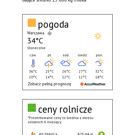
pogoda
Warszawa
34°C
Słonecznie
czw.
pt.
sob.
niedz.
pon.
36°C
25°C
26°C
27°C
32°C
20°C
14°C
12°C
12°C
18°C
Zobacz pełną prognozę
ceny rolnicze
*Prezentowane ceny to średnia z okresu
ostatnich 6 miesięcy.
PSZENICA
823,04 zł