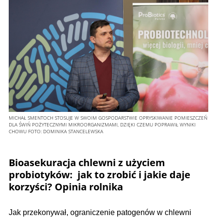
MICHAŁ SMENTOCH STOSUJE W SWOIM GOSPODARSTWIE OPRYSKIWANIE POMIESZCZEŃ
DLA ŚWIŃ POŻYTECZNYMI MIKROORGANIZMAMI, DZIĘKI CZEMU POPRAWIŁ WYNIKI
CHOWU
FOTO:
DOMINIKA STANCELEWSKA
Bioasekuracja chlewni z użyciem
probiotyków: jak to zrobić i jakie daje
korzyści? Opinia rolnika
Jak przekonywał, ograniczenie patogenów w chlewni