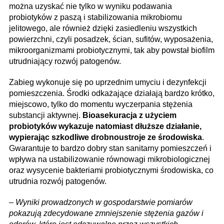
można uzyskać nie tylko w wyniku podawania
probiotyków z paszą i stabilizowania mikrobiomu
jelitowego, ale również dzięki zasiedleniu wszystkich
powierzchni, czyli posadzek, ścian, sufitów, wyposażenia,
mikroorganizmami probiotycznymi, tak aby powstał biofilm
utrudniający rozwój patogenów.
Zabieg wykonuje się po uprzednim umyciu i dezynfekcji
pomieszczenia. Środki odkażające działają bardzo krótko,
miejscowo, tylko do momentu wyczerpania stężenia
substancji aktywnej.
Bioasekuracja z użyciem
probiotyków wykazuje natomiast dłuższe działanie,
wypierając szkodliwe drobnoustroje ze środowiska
.
Gwarantuje to bardzo dobry stan sanitarny pomieszczeń i
wpływa na ustabilizowanie równowagi mikrobiologicznej
oraz wysycenie bakteriami probiotycznymi środowiska, co
utrudnia rozwój patogenów.
–
Wyniki prowadzonych w gospodarstwie pomiarów
pokazują zdecydowane zmniejszenie stężenia gazów i