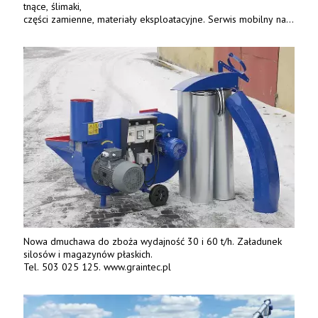
tnące, ślimaki,
części zamienne, materiały eksploatacyjne. Serwis mobilny na
terenie całej Polski.
Tel.: 61 285 38 61, 603 626 688.
Nowa dmuchawa do zboża wydajność 30 i 60 t/h. Załadunek
silosów i magazynów płaskich.
Tel. 503 025 125. www.graintec.pl