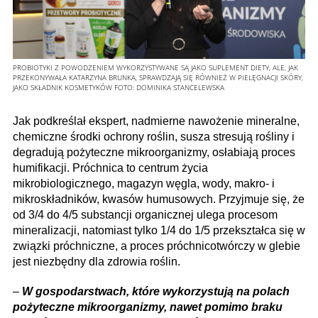
PROBIOTYKI Z POWODZENIEM WYKORZYSTYWANE SĄ JAKO SUPLEMENT DIETY, ALE, JAK
PRZEKONYWAŁA KATARZYNA BRUNKA, SPRAWDZAJĄ SIĘ RÓWNIEŻ W PIELĘGNACJI SKÓRY,
JAKO SKŁADNIK KOSMETYKÓW
FOTO:
DOMINIKA STANCELEWSKA
Jak podkreślał ekspert, nadmierne nawożenie mineralne,
chemiczne środki ochrony roślin, susza stresują rośliny i
degradują pożyteczne mikroorganizmy, osłabiają proces
humifikacji. Próchnica to centrum życia
mikrobiologicznego, magazyn węgla, wody, makro- i
mikroskładników, kwasów humusowych. Przyjmuje się, że
od 3/4 do 4/5 substancji organicznej ulega procesom
mineralizacji, natomiast tylko 1/4 do 1/5 przekształca się w
związki próchniczne, a proces próchnico­twórczy w glebie
jest niezbędny dla zdrowia roślin.
–
W gospodarstwach, które wykorzystują na polach
pożyteczne mikroorganizmy, nawet pomimo braku