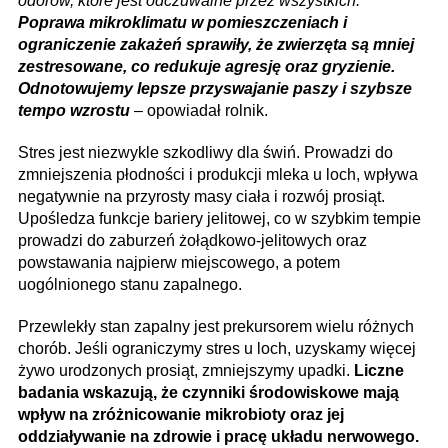
odorów, które jest odczuwalne przez wszystkich.
Poprawa mikroklimatu w pomieszczeniach i
ograniczenie zakażeń sprawiły, że zwierzęta są mniej
zestresowane, co redukuje agresję oraz gryzienie.
Odnotowujemy lepsze przyswajanie paszy i szybsze
tempo wzrostu
– opowiadał rolnik.
Stres jest niezwykle szkodliwy dla świń. Prowadzi do
zmniejszenia płodności i produkcji mleka u loch, wpływa
negatywnie na przyrosty masy ciała i rozwój prosiąt.
Upośledza funkcje bariery jelitowej, co w szybkim tempie
prowadzi do zaburzeń żołądkowo-jelitowych oraz
powstawania najpierw miejscowego, a potem
uogólnionego stanu zapalnego.
Przewlekły stan zapalny jest prekursorem wielu różnych
chorób. Jeśli ograniczymy stres u loch, uzyskamy więcej
żywo urodzonych prosiąt, zmniejszymy upadki.
Liczne
badania wskazują, że czynniki środowiskowe mają
wpływ na zróżnicowanie mikrobioty oraz jej
oddziaływanie na zdrowie i pracę układu nerwowego.