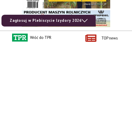
Zagłosuj w Plebiscycie Izydory 2026
Wróć do TPR
TOP news
zobacz e-wydanie
kup prenumeratę
Kontakt i regulaminy
Przydatne linki
Kontakt
Ceny rolnicze
Reklama
Newsletter rolniczy
Polityka prywatności
Rolniczy Alert Cenowy