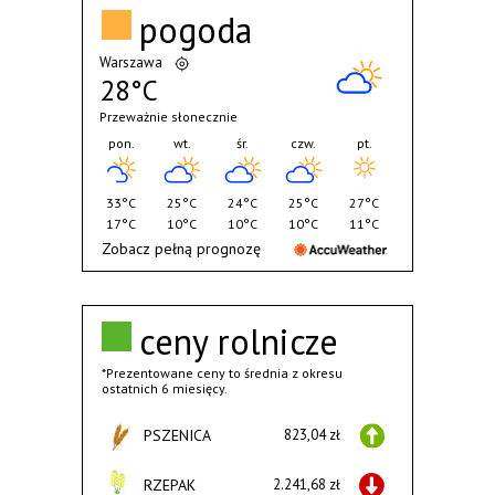
pogoda
Warszawa
28°C
Przeważnie słonecznie
pon.
wt.
śr.
czw.
pt.
33°C
25°C
24°C
25°C
27°C
17°C
10°C
10°C
10°C
11°C
Zobacz pełną prognozę
ceny rolnicze
*Prezentowane ceny to średnia z okresu
ostatnich 6 miesięcy.
PSZENICA
823,04 zł
RZEPAK
2.241,68 zł