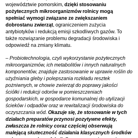
województwie pomorskim,
dzięki stosowaniu
pożytecznych mikroorganizmów rolnicy mogą
spełniać wymogi związane ze zwiększaniem
dobrostanu zwierząt
, ograniczeniem zużycia
antybiotyków i redukcją emisji szkodliwych gazów. To
także rozwiązanie problemu degradacji środowiska i
odpowiedź na zmiany klimatu.
–
Probiotechnologia, czyli wykorzystanie pożytecznych
mikroorganizmów, ich metabolitów i innych naturalnych
komponentów, znajduje zastosowanie w uprawie roślin do
użyźniania gleby i polepszania rozkładu resztek
pożniwnych, w chowie zwierząt do poprawy jakości
ściółki i redukcji odorów w pomieszczeniach
gospodarskich, w gospodarce komunalnej do utylizacji
ścieków i odpadów oraz w rewitalizacji środowiska do
oczyszczania wód.
Okazuje się, że stosowanie w tych
działach preparatów przynosi pozytywne efekty,
zwłaszcza że rolnicy coraz częściej obserwują
malejącą skuteczność działania klasycznych środków