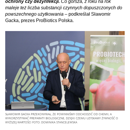
ochrony czy dezynfekcji.
Co gorsza, z roku na rok
maleje też liczba substancji czynnych dopuszczonych do
powszechnego użytkowania
– podkreślał Sławomir
Gacka, prezes ProBiotics Polska.
SŁAWOMIR GACKA PRZEKONYWAŁ, ŻE POWINNIŚMY ODCHODZIĆ OD CHEMII, A
WYKORZYSTYWAĆ PREPARATY BIOLOGICZNE, DZIĘKI CZEMU UZYSKAMY ŻYWNOŚĆ O
WYŻSZEJ WARTOŚCI
FOTO:
DOMINIKA STANCELEWSKA