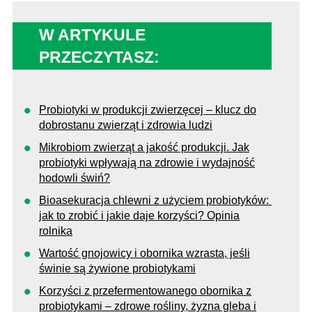
W ARTYKULE
PRZECZYTASZ:
Probiotyki w produkcji zwierzęcej – klucz do
dobrostanu zwierząt i zdrowia ludzi
Mikrobiom zwierząt a jakość produkcji. Jak
probiotyki wpływają na zdrowie i wydajność
hodowli świń?
Bioasekuracja chlewni z użyciem probiotyków:
jak to zrobić i jakie daje korzyści? Opinia
rolnika
Wartość gnojowicy i obornika wzrasta, jeśli
świnie są żywione probiotykami
Korzyści z przefermentowanego obornika z
probiotykami – zdrowe rośliny, żyzna gleba i