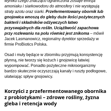
wyniku czego znacząco ograniczona zostaje emisja
amoniaku i siarkowodoru do atmosfery i nie występują
straty azotu oraz siarki.
Przefermentowany obornik lub
gnojowica wnoszą do gleby duże ilości pożytecznych
bakterii i składników odżywczych łatwo
przyswajalnych dla roślin. Uciążliwość zapachowa
przy rozlewaniu na polu również jest znikoma
– mówił
Jacek Lasmanowicz, regionalny dyrektor sprzedaży w
firmie ProBiotics Polska.
Osad i muły będące w zbiorniku przyjmują konsystencję
płynną, nie tworzy się kożuch i gnojowicę łatwiej
wypompować. Ponadto pożyteczne mikroorganizmy
bardzo skutecznie oczyszczają kanały i ruszty podłogowe,
ułatwiając spływ gnojowicy.
Korzyści z przefermentowanego obornika
z probiotykami – zdrowe rośliny, żyzna
gleba i retencja wody