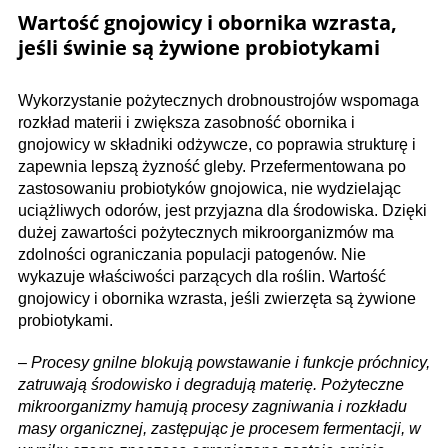
Wartość gnojowicy i obornika wzrasta,
jeśli świnie są żywione probiotykami
Wykorzystanie pożytecznych drobnoustrojów wspomaga
rozkład materii i zwiększa zasobność obornika i
gnojowicy w składniki odżywcze, co poprawia strukturę i
zapewnia lepszą żyzność gleby. Przefermentowana po
zastosowaniu probiotyków gnojowica, nie wydzielając
uciążliwych odorów, jest przyjazna dla środowiska. Dzięki
dużej zawartości pożytecznych mikroorganizmów ma
zdolności ograniczania populacji patogenów. Nie
wykazuje właściwości parzących dla roślin. Wartość
gnojowicy i obornika wzrasta, jeśli zwierzęta są żywione
probiotykami.
–
Procesy gnilne blokują powstawanie i funkcje próchnicy,
zatruwają środowisko i degradują materię. Pożyteczne
mikroorganizmy hamują procesy zagniwania i rozkładu
masy organicznej, zastępując je procesem fermentacji, w