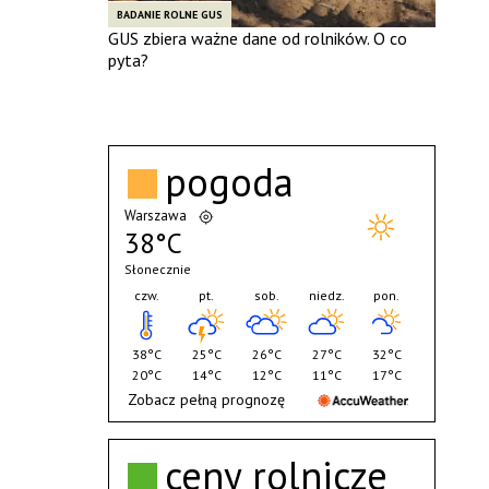
BADANIE ROLNE GUS
GUS zbiera ważne dane od rolników. O co
pyta?
pogoda
Warszawa
38°C
Słonecznie
czw.
pt.
sob.
niedz.
pon.
38°C
25°C
26°C
27°C
32°C
20°C
14°C
12°C
11°C
17°C
Zobacz pełną prognozę
ceny rolnicze