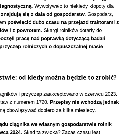
 diagnostyczną.
Wywoływało to niekiedy kłopoty dla
o znajdują się z dala od gospodarstw.
Gospodarz,
tem
poświęcić dużo czasu na przejazd traktorami z
zdów i z powrotem
. Skargi rolników dotarły do
oczęli pracę nad poprawką dotyczącą badań
 przyczep rolniczych o dopuszczalnej masie
stwie: od kiedy można będzie to zrobić?
ągników i przyczep zaakceptowano w czerwcu 2023.
Ustaw z numerem 1720.
Przepisy nie wchodzą jednak
ną obowiązywać dopiero za kilka miesięcy.
du ciągnika we własnym gospodarstwie rolnik
rwca 2024.
Skąd ta zwłoka? Zapas czasu jest