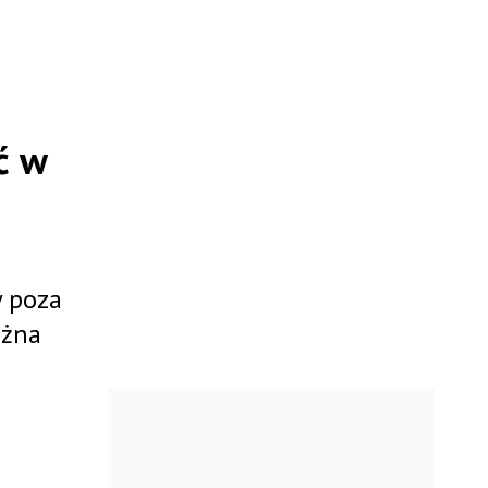
ć w
w poza
ożna