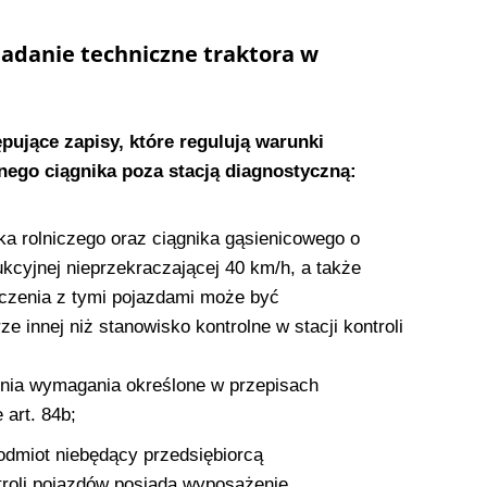
adanie techniczne traktora w
ujące zapisy, które regulują warunki
nego ciągnika poza stacją diagnostyczną:
ka rolniczego oraz ciągnika gąsienicowego o
kcyjnej nieprzekraczającej 40 km/h, a także
czenia z tymi pojazdami może być
e innej niż stanowisko kontrolne w stacji kontroli
pełnia wymagania określone w przepisach
 art. 84b;
podmiot niebędący przedsiębiorcą
troli pojazdów posiada wyposażenie