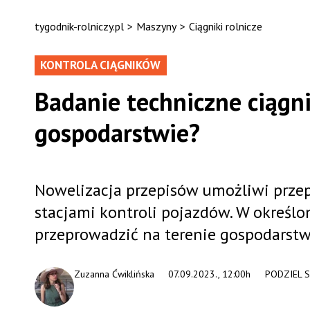
tygodnik-rolniczy.pl
>
Maszyny
>
Ciągniki rolnicze
KONTROLA CIĄGNIKÓW
Badanie techniczne ciągn
gospodarstwie?
Nowelizacja przepisów umożliwi prze
stacjami kontroli pojazdów. W określ
przeprowadzić na terenie gospodarstwa
Zuzanna Ćwiklińska
07.09.2023., 12:00h
PODZIEL S