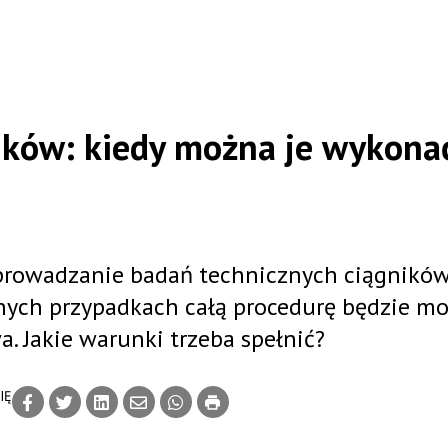
ików: kiedy można je wykona
prowadzanie badań technicznych ciągnikó
onych przypadkach całą procedurę będzie m
. Jakie warunki trzeba spełnić?
IĘ