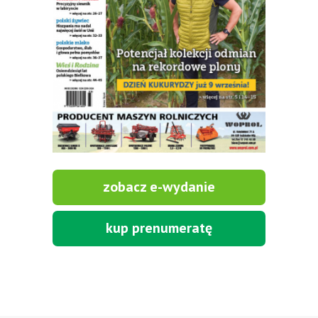
zobacz e-wydanie
kup prenumeratę