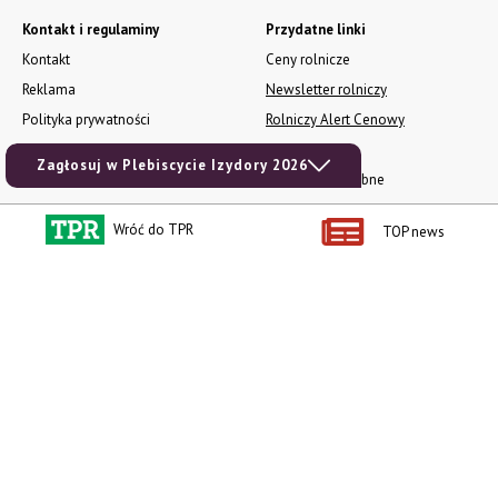
Kontakt i regulaminy
Przydatne linki
Kontakt
Ceny rolnicze
Reklama
Newsletter rolniczy
Polityka prywatności
Rolniczy Alert Cenowy
Regulamin
Pogoda
Zagłosuj w Plebiscycie Izydory 2026
RODO
Ogłoszenia drobne
Konkursy TPR
Wróć do TPR
TOP news
e-Wydania TPR
Kącik Samotnych Serc
Porgram TV
agrarsklep.pl
RSS
Produkty dla Ciebie
Kategorie
Zamów prenumeratę TPR
Wiadomości
Kup Tygodnik
Rynki