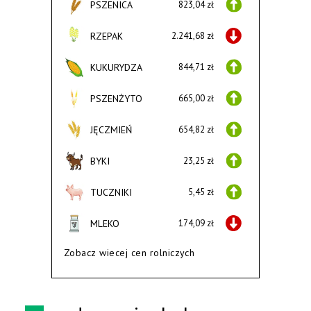
PSZENICA
823,04 zł
RZEPAK
2.241,68 zł
KUKURYDZA
844,71 zł
PSZENŻYTO
665,00 zł
JĘCZMIEŃ
654,82 zł
BYKI
23,25 zł
TUCZNIKI
5,45 zł
MLEKO
174,09 zł
Zobacz wiecej cen rolniczych