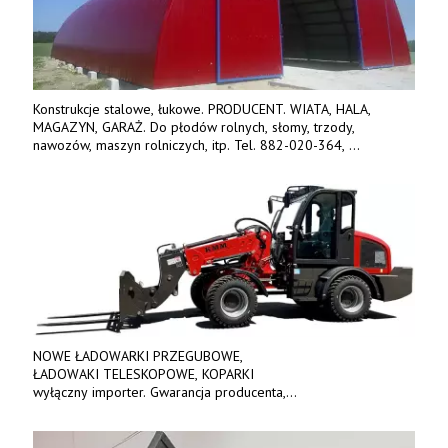
Konstrukcje stalowe, łukowe. PRODUCENT. WIATA, HALA,
MAGAZYN, GARAŻ. Do płodów rolnych, słomy, trzody,
nawozów, maszyn rolniczych, itp. Tel. 882-020-364,
664-125-869, 604-407-206. www.olimet.eu
NOWE ŁADOWARKI PRZEGUBOWE,
ŁADOWAKI TELESKOPOWE, KOPARKI
wyłączny importer. Gwarancja producenta,
bogate wyposażenie, prosta konstrukcja.
Ceny od 69 000 zł netto wraz z osprzętem.
Tel: 509-365-675. www.kmm.info.pl