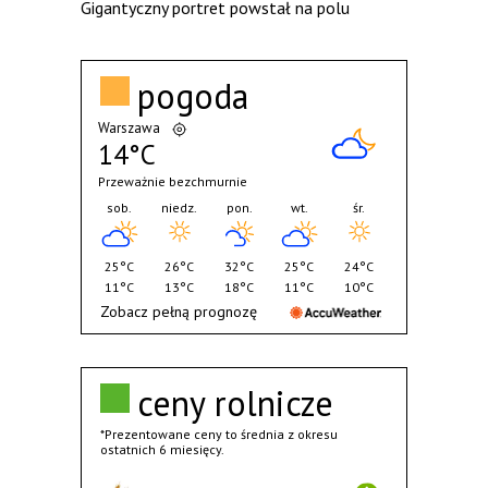
Gigantyczny portret powstał na polu
pogoda
Warszawa
14°C
Przeważnie bezchmurnie
sob.
niedz.
pon.
wt.
śr.
25°C
26°C
32°C
25°C
24°C
11°C
13°C
18°C
11°C
10°C
Zobacz pełną prognozę
ceny rolnicze
*Prezentowane ceny to średnia z okresu
ostatnich 6 miesięcy.