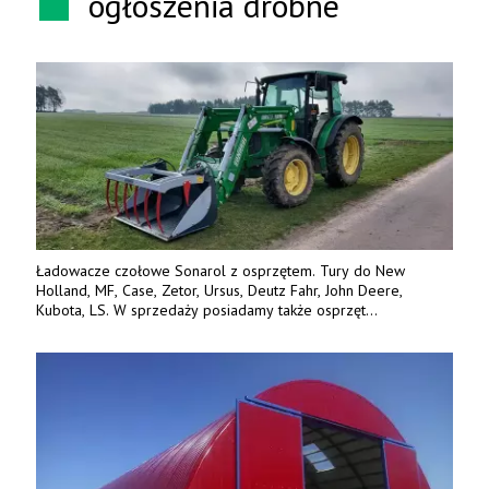
ogłoszenia drobne
Ładowacze czołowe Sonarol z osprzętem. Tury do New
Holland, MF, Case, Zetor, Ursus, Deutz Fahr, John Deere,
Kubota, LS. W sprzedaży posiadamy także osprzęt
w promocyjnych cenach. Tel. 500 600 106. www.specagro.pl