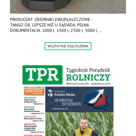
PRODUCENT ZBIORNIKI DWUPŁASZCZOWE -
TANGO OIL LEPSZE NIŻ U SĄSIADA, PEŁNA
DOKUMENTACJA. 1000 l, 1500 l, 2500 l, 5000 l,
produkt polski. Dobra cena, szybkie terminy realizacji. Tel. 536
842 737, www.tango-oil.pl
WSZYSTKIE OGŁOSZENIA