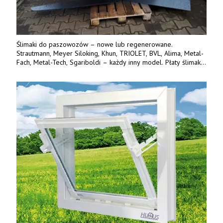
Ślimaki do paszowozów – nowe lub regenerowane.
Strautmann, Meyer Siloking, Khun, TRIOLET, BVL, Alima, Metal-
Fach, Metal-Tech, Sgariboldi – każdy inny model. Płaty ślimaka
wykonane z blachy o podwyższonej wytrzymałości na ścieranie
– 15 lub 18 mm. Możliwa wymiana i dowóz na miejsce – cała
Polska. Tel. 609 144 596.