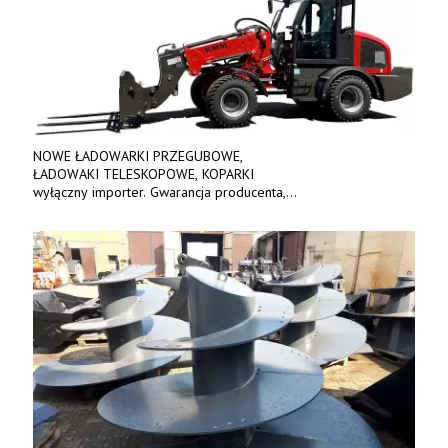
NOWE ŁADOWARKI PRZEGUBOWE,
ŁADOWAKI TELESKOPOWE, KOPARKI
wyłączny importer. Gwarancja producenta,
bogate wyposażenie, prosta konstrukcja.
Ceny od 69 000 zł netto wraz z osprzętem.
Tel: 509-365-675. www.kmm.info.pl