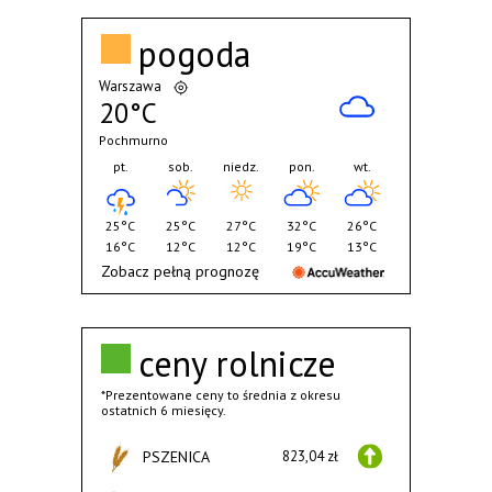
pogoda
Warszawa
20°C
Pochmurno
pt.
sob.
niedz.
pon.
wt.
25°C
25°C
27°C
32°C
26°C
16°C
12°C
12°C
19°C
13°C
Zobacz pełną prognozę
ceny rolnicze
*Prezentowane ceny to średnia z okresu
ostatnich 6 miesięcy.
PSZENICA
823,04 zł