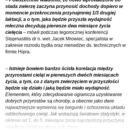
stada zwierzę zaczyna przynosić dochody dopiero w
momencie przekroczenia przynajmniej 1/3 drugiej
laktacji, a o tym, jaka będzie przyszła wydajność
mleczna decydują pierwsze dwa miesiące życia
cielęcia
– mówił podczas tegorocznej konferencji
Stopmastitis dr n. wet. Jacek Mrowiec, specjalista w
zakresie rozrodu bydła oraz menedżer ds. technicznych w
firmie Hipra.
–
Istnieje bowiem bardzo ścisła korelacja między
przyrostami cieląt w pierwszych dwóch miesiącach
życia, a tym, co z danym zwierzęciem w przyszłości
będzie się działo i jaką będzie miało wydajność
.
Elementem, który zdecydowanie ogranicza uzyskiwanie
dobrych przyrostów są choroby, a obecnie jako dwie
najważniejsze wymienia się biegunki i schorzenia układu
oddechowego cieląt. Jak wskazują światowe statystyki, w
okresie od 1. do 5. miesiąca życia najczęstszą przyczyną
upadków cieląt są płuca, a te zwier...