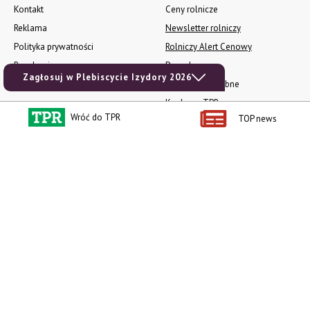
Kontakt
Ceny rolnicze
Reklama
Newsletter rolniczy
Polityka prywatności
Rolniczy Alert Cenowy
Regulamin
Pogoda
Zagłosuj w Plebiscycie Izydory 2026
RODO
Ogłoszenia drobne
Konkursy TPR
Wróć do TPR
TOP news
e-Wydania TPR
Kącik Samotnych Serc
Porgram TV
agrarsklep.pl
RSS
Produkty dla Ciebie
Kategorie
Zamów prenumeratę TPR
Wiadomości
Kup Tygodnik
Rynki
Album 40 lat na biegu.
Pieniądze
Niezawodne maszyny polskiej