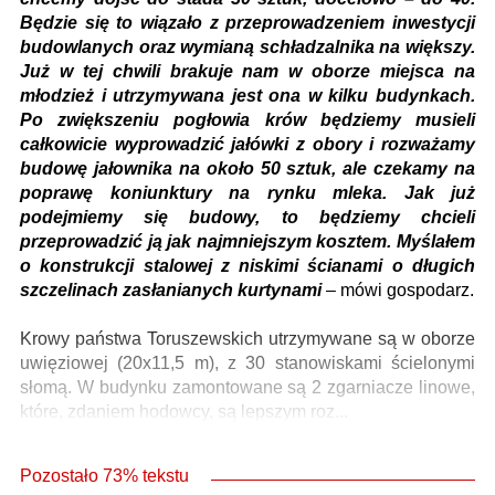
Będzie się to wiązało z przeprowadzeniem inwestycji
budowlanych oraz wymianą schładzalnika na większy.
Już w tej chwili brakuje nam w oborze miejsca na
młodzież i utrzymywana jest ona w kilku budynkach.
Po zwiększeniu pogłowia krów będziemy musieli
całkowicie wyprowadzić jałówki z obory i rozważamy
budowę jałownika na około 50 sztuk, ale czekamy na
poprawę koniunktury na rynku mleka. Jak już
podejmiemy się budowy, to będziemy chcieli
przeprowadzić ją jak najmniejszym kosztem. Myślałem
o konstrukcji stalowej z niskimi ścianami o długich
szczelinach zasłanianych kurtynami
– mówi gospodarz.
Krowy państwa Toruszewskich utrzymywane są w oborze
uwięziowej (20x11,5 m), z 30 stanowiskami ścielonymi
słomą. W budynku zamontowane są 2 zgarniacze linowe,
które, zdaniem hodowcy, są lepszym roz...
Pozostało 73% tekstu