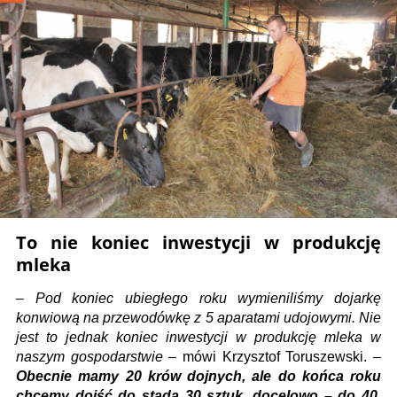
To nie koniec inwestycji w produkcję
mleka
–
Pod koniec ubiegłego roku wymieniliśmy dojarkę
konwiową na przewodówkę z 5 aparatami udojowymi. Nie
jest to jednak koniec inwestycji w produkcję mleka w
naszym gospodarstwie
– mówi Krzysztof Toruszewski. –
Obecnie mamy 20 krów dojnych, ale do końca roku
chcemy dojść do stada 30 sztuk, docelowo – do 40.