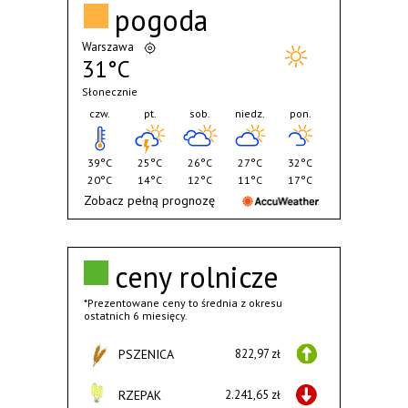
pogoda
Warszawa
31°C
Słonecznie
czw.
pt.
sob.
niedz.
pon.
39°C
25°C
26°C
27°C
32°C
20°C
14°C
12°C
11°C
17°C
Zobacz pełną prognozę
ceny rolnicze
*Prezentowane ceny to średnia z okresu
ostatnich 6 miesięcy.
PSZENICA
822,97 zł
RZEPAK
2.241,65 zł