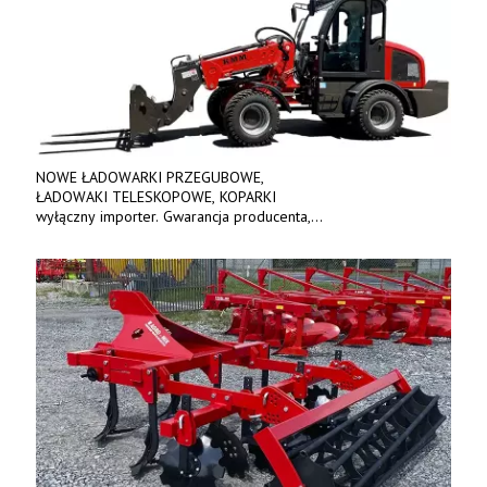
NOWE ŁADOWARKI PRZEGUBOWE,
ŁADOWAKI TELESKOPOWE, KOPARKI
wyłączny importer. Gwarancja producenta,
bogate wyposażenie, prosta konstrukcja.
Ceny od 69 000 zł netto wraz z osprzętem.
Tel: 509-365-675. www.kmm.info.pl