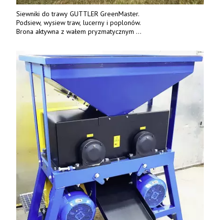
Siewniki do trawy GUTTLER GreenMaster.
Podsiew, wysiew traw, lucerny i poplonów.
Brona aktywna z wałem pryzmatycznym
Guttlera. Bezpośredni importer www.karchex.eu
Tel. 606 211 056, 507 158 699.