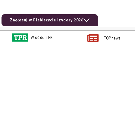
Zagłosuj w Plebiscycie Izydory 2026
Kontakt i regulaminy
Przydatne linki
Wróć do TPR
TOP news
Kontakt
Ceny rolnicze
Reklama
Newsletter rolniczy
Polityka prywatności
Rolniczy Alert Cenowy
Regulamin
Pogoda
RODO
Ogłoszenia drobne
Konkursy TPR
e-Wydania TPR
Kącik Samotnych Serc
Porgram TV
agrarsklep.pl
RSS