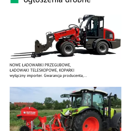
NOWE ŁADOWARKI PRZEGUBOWE,
ŁADOWAKI TELESKOPOWE, KOPARKI
wyłączny importer. Gwarancja producenta,
bogate wyposażenie, prosta konstrukcja.
Ceny od 69 000 zł netto wraz z osprzętem.
Tel: 509-365-675. www.kmm.info.pl