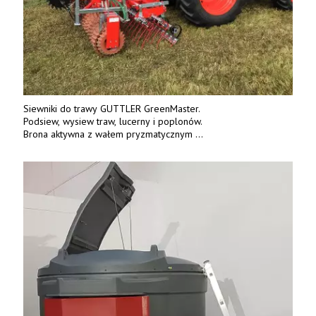
Siewniki do trawy GUTTLER GreenMaster.
Podsiew, wysiew traw, lucerny i poplonów.
Brona aktywna z wałem pryzmatycznym
Guttlera. Bezpośredni importer www.karchex.eu
Tel. 606 211 056, 507 158 699.