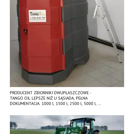
PRODUCENT ZBIORNIKI DWUPŁASZCZOWE -
TANGO OIL LEPSZE NIŻ U SĄSIADA, PEŁNA
DOKUMENTACJA. 1000 l, 1500 l, 2500 l, 5000 l,
produkt polski. Dobra cena, szybkie terminy realizacji. Tel. 536
842 737, www.tango-oil.pl