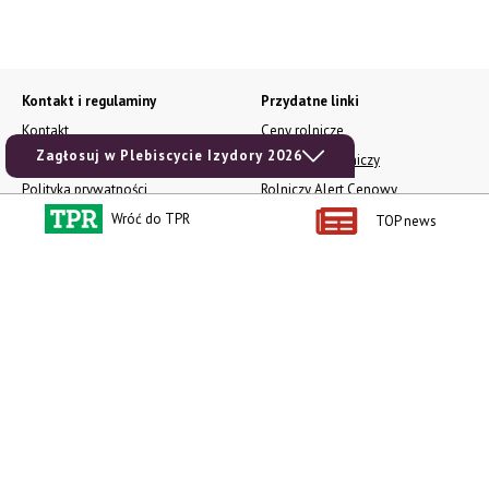
Kontakt i regulaminy
Przydatne linki
Kontakt
Ceny rolnicze
Zagłosuj w Plebiscycie Izydory 2026
Reklama
Newsletter rolniczy
Polityka prywatności
Rolniczy Alert Cenowy
Wróć do TPR
Regulamin
Pogoda
TOP news
RODO
Ogłoszenia drobne
Konkursy TPR
e-Wydania TPR
Kącik Samotnych Serc
Porgram TV
agrarsklep.pl
RSS
Produkty dla Ciebie
Kategorie