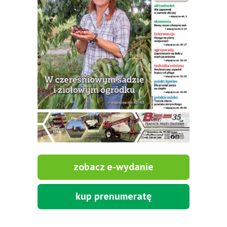
zobacz e-wydanie
kup prenumeratę