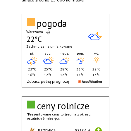
pogoda
Warszawa
22°C
Zachmurzenie umiarkowane
pt.
sob.
niedz.
pon.
wt.
23°C
25°C
28°C
33°C
29°C
16°C
12°C
12°C
17°C
13°C
Zobacz pełną prognozę
ceny rolnicze
*Prezentowane ceny to średnia z okresu
ostatnich 6 miesięcy.
PSZENICA
823,04 zł