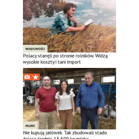
WIADOMOŚCI
Polacy stanęli po stronie rolników. Widzą
wysokie koszty i tani import
MLEKO
Nie kupują jałówek. Tak zbudowali stado
dające średnio 13 600 kg mleka