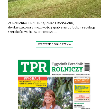
ZGRABIARKO-PRZETRZĄSARKA FRANSGARD,
dwukaruzelowa z możliwością grabienia do boku i regulacją
szerokości wałka, szer robocza
do 6 m. Mocna konstrukcja. Karchex.
Tel. 606 211 056, 507 158 699.
WSZYSTKIE OGŁOSZENIA