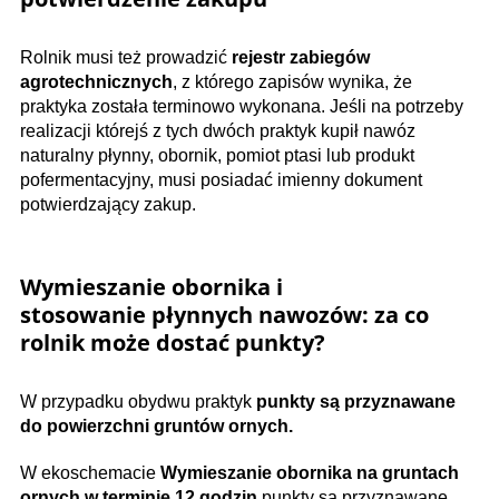
Rolnik musi też prowadzić
rejestr zabiegów
agrotechnicznych
, z którego zapisów wynika, że
praktyka została terminowo wykonana. Jeśli na potrzeby
realizacji którejś z tych dwóch praktyk kupił nawóz
naturalny płynny, obornik, pomiot ptasi lub produkt
pofermentacyjny, musi posiadać imienny dokument
potwierdzający zakup.
Wymieszanie obornika i
stosowanie płynnych nawozów: z
a co
rolnik może dostać punkty?
W przypadku obydwu praktyk
punkty są przyznawane
do powierzchni gruntów ornych.
W ekoschemacie
Wymieszanie obornika na gruntach
ornych w terminie 12 godzin
punkty są przyznawane,