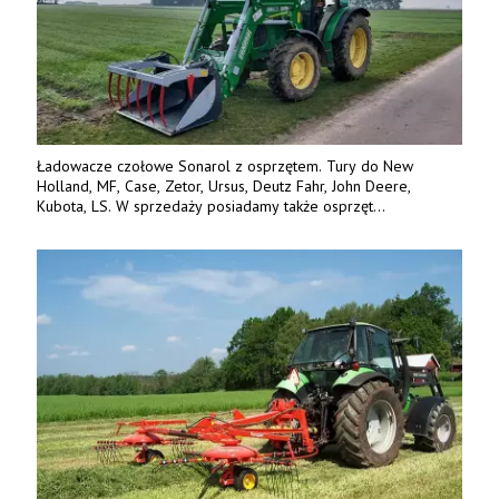
Ładowacze czołowe Sonarol z osprzętem. Tury do New
Holland, MF, Case, Zetor, Ursus, Deutz Fahr, John Deere,
Kubota, LS. W sprzedaży posiadamy także osprzęt
w promocyjnych cenach. Tel. 500 600 106. www.specagro.pl