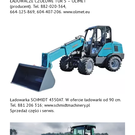
ŁADOWACZE CZOŁOWE TUR 5 – OLIMET
(producent). Tel. 882-020-364,
664-125-869, 604-407-206. www.olimet.eu
Ładowarka SCHMIDT 4350AT. W ofercie ładowarki od 90 cm.
Tel. 881 206 316; www.schmidtmachinery.pl
Sprzedaż części i serwis.