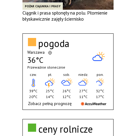
POŻAR CIĄGNIKA I PRASY
Ciągnik i prasa spłonęły na polu. Płomienie
błyskawicznie zajęły ściernisko
pogoda
Warszawa
36°C
Przeważnie słonecznie
czw.
pt.
sob.
niedz.
pon.
39°C
25°C
26°C
27°C
32°C
20°C
14°C
12°C
11°C
17°C
Zobacz pełną prognozę
ceny rolnicze