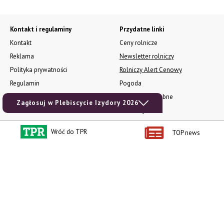
Kontakt i regulaminy
Przydatne linki
Kontakt
Ceny rolnicze
Reklama
Newsletter rolniczy
Polityka prywatności
Rolniczy Alert Cenowy
Regulamin
Pogoda
RODO
Ogłoszenia drobne
Zagłosuj w Plebiscycie Izydory 2026
Konkursy TPR
e-Wydania TPR
Wróć do TPR
TOP news
Kącik Samotnych Serc
Porgram TV
agrarsklep.pl
RSS
Produkty dla Ciebie
Kategorie
Zamów prenumeratę TPR
Wiadomości