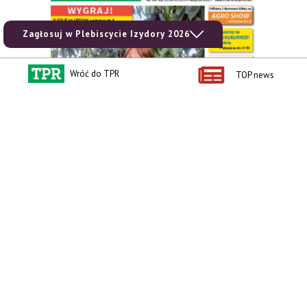
Zagłosuj w Plebiscycie Izydory 2026
Wróć do TPR
TOP news
zobacz e-wydanie