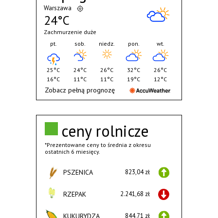
Warszawa
24°C
Zachmurzenie duże
pt.
sob.
niedz.
pon.
wt.
25°C
24°C
26°C
32°C
26°C
16°C
11°C
11°C
19°C
12°C
Zobacz pełną prognozę
ceny rolnicze
*Prezentowane ceny to średnia z okresu
ostatnich 6 miesięcy.
PSZENICA
823,04 zł
RZEPAK
2.241,68 zł
KUKURYDZA
844,71 zł