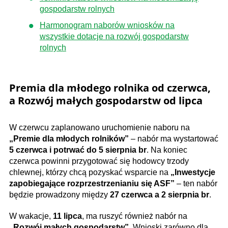
gospodarstw rolnych
Harmonogram naborów wniosków na
wszystkie dotacje na rozwój gospodarstw
rolnych
Premia dla młodego rolnika od czerwca,
a Rozwój małych gospodarstw od lipca
W czerwcu zaplanowano uruchomienie naboru na
„Premie dla młodych rolników”
– nabór ma wystartować
5 czerwca i potrwać do 5 sierpnia br
. Na koniec
czerwca powinni przygotować się hodowcy trzody
chlewnej, którzy chcą pozyskać wsparcie na
„
Inwestycje
zapobiegające rozprzestrzenianiu się ASF”
– ten nabór
będzie prowadzony między
27 czerwca a 2 sierpnia br
.
W wakacje,
11 lipca
, ma ruszyć również nabór na
„Rozwój małych gospodarstw”
. Wnioski zarówno dla