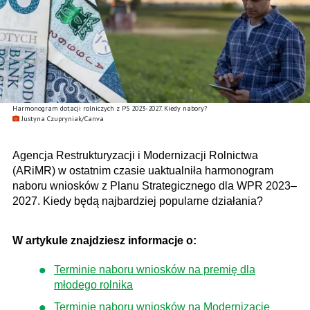
Harmonogram dotacji rolniczych z PS 2023-2027. Kiedy nabory?
Justyna Czupryniak/Canva
Agencja Restrukturyzacji i Modernizacji Rolnictwa
(ARiMR) w ostatnim czasie uaktualniła harmonogram
naboru wniosków z Planu Strategicznego dla WPR 2023–
2027. Kiedy będą najbardziej popularne działania?
W artykule znajdziesz informacje o:
Terminie naboru wniosków na premię dla
młodego rolnika
Terminie naboru wniosków na Modernizację