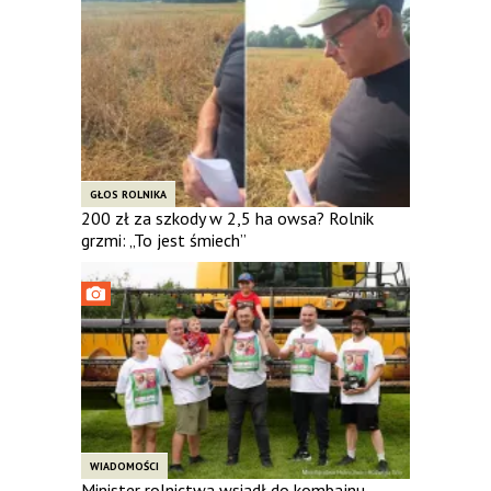
GŁOS ROLNIKA
200 zł za szkody w 2,5 ha owsa? Rolnik
grzmi: „To jest śmiech”
WIADOMOŚCI
Minister rolnictwa wsiadł do kombajnu.