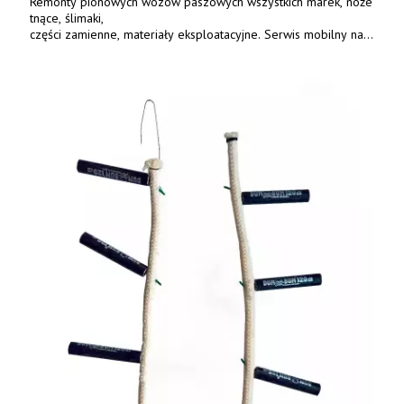
Remonty pionowych wozów paszowych wszystkich marek, noże
tnące, ślimaki,
części zamienne, materiały eksploatacyjne. Serwis mobilny na
terenie całej Polski.
Tel.: 61 285 38 61, 603 626 688.