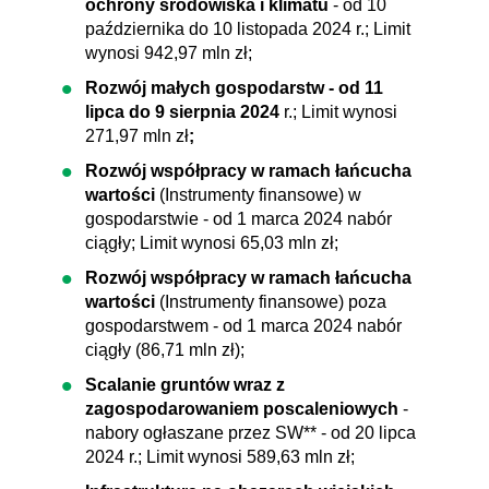
ochrony środowiska i klimatu
- od 10
października do 10 listopada 2024 r.; Limit
wynosi 942,97 mln zł;
Rozwój małych gospodarstw - od 11
lipca do 9 sierpnia 2024
r.; Limit wynosi
271,97 mln zł
;
Rozwój współpracy w ramach łańcucha
wartości
(Instrumenty finansowe) w
gospodarstwie - od 1 marca 2024 nabór
ciągły; Limit wynosi 65,03 mln zł;
Rozwój współpracy w ramach łańcucha
wartości
(Instrumenty finansowe) poza
gospodarstwem - od 1 marca 2024 nabór
ciągły (86,71 mln zł);
Scalanie gruntów wraz z
zagospodarowaniem poscaleniowych
-
nabory ogłaszane przez SW** - od 20 lipca
2024 r.; Limit wynosi 589,63 mln zł;