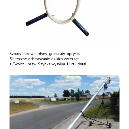
Sznury hukowe, płyny, granulaty, opryski.
Skuteczne odstraszanie dzikich zwierząt
z Twoich upraw. Szybka wysyłka. Hurt i detal.
www.deterren.pl • tel. +48 790 800 510.