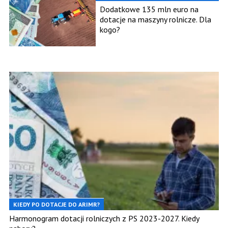
EURO
Dodatkowe 135 mln euro na
dotacje na maszyny rolnicze. Dla
kogo?
KIEDY PO DOTACJE DO ARIMR?
Harmonogram dotacji rolniczych z PS 2023-2027. Kiedy