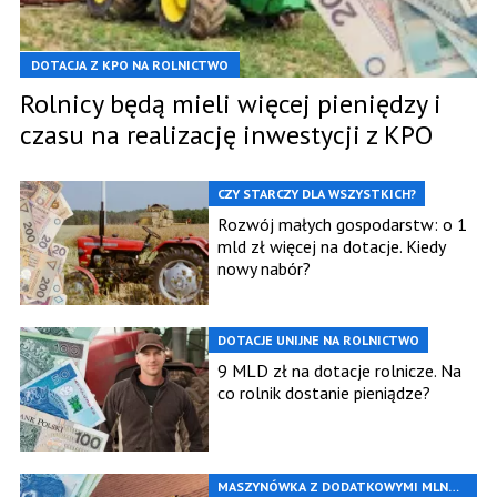
DOTACJA Z KPO NA ROLNICTWO
Rolnicy będą mieli więcej pieniędzy i
czasu na realizację inwestycji z KPO
CZY STARCZY DLA WSZYSTKICH?
Rozwój małych gospodarstw: o 1
mld zł więcej na dotacje. Kiedy
nowy nabór?
DOTACJE UNIJNE NA ROLNICTWO
9 MLD zł na dotacje rolnicze. Na
co rolnik dostanie pieniądze?
MASZYNÓWKA Z DODATKOWYMI MLN