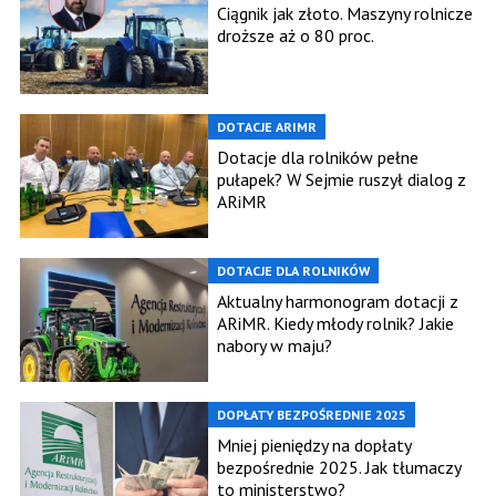
Ciągnik jak złoto. Maszyny rolnicze
droższe aż o 80 proc.
DOTACJE ARIMR
Dotacje dla rolników pełne
pułapek? W Sejmie ruszył dialog z
ARiMR
DOTACJE DLA ROLNIKÓW
Aktualny harmonogram dotacji z
ARiMR. Kiedy młody rolnik? Jakie
nabory w maju?
DOPŁATY BEZPOŚREDNIE 2025
Mniej pieniędzy na dopłaty
bezpośrednie 2025. Jak tłumaczy
to ministerstwo?