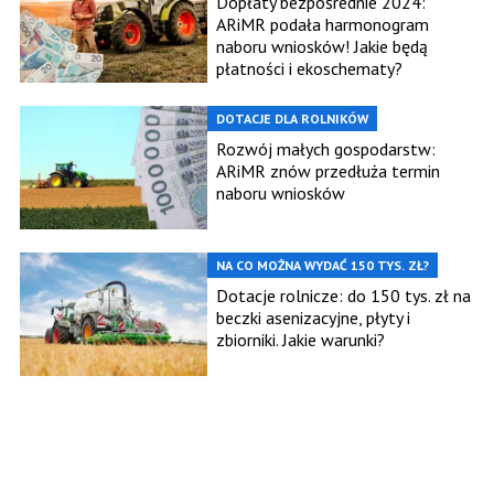
Dopłaty bezpośrednie 2024:
ARiMR podała harmonogram
naboru wniosków! Jakie będą
płatności i ekoschematy?
DOTACJE DLA ROLNIKÓW
Rozwój małych gospodarstw:
ARiMR znów przedłuża termin
naboru wniosków
NA CO MOŻNA WYDAĆ 150 TYS. ZŁ?
Dotacje rolnicze: do 150 tys. zł na
beczki asenizacyjne, płyty i
zbiorniki. Jakie warunki?