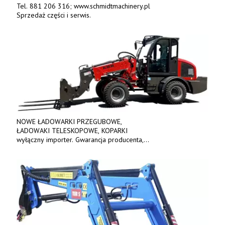
Tel. 881 206 316; www.schmidtmachinery.pl
Sprzedaż części i serwis.
NOWE ŁADOWARKI PRZEGUBOWE,
ŁADOWAKI TELESKOPOWE, KOPARKI
wyłączny importer. Gwarancja producenta,
bogate wyposażenie, prosta konstrukcja.
Ceny od 69 000 zł netto wraz z osprzętem.
Tel: 509-365-675. www.kmm.info.pl