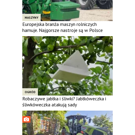
MASZYNY
Europejska branża maszyn rolniczych
hamuje. Najgorsze nastroje są w Polsce
OGRÓD
Robaczywe jabłka i śliwki? Jabłkóweczka i
śliwkóweczka atakują sady