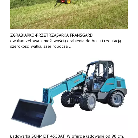
ZGRABIARKO-PRZETRZĄSARKA FRANSGARD,
dwukaruzelowa z możliwością grabienia do boku i regulacją
szerokości wałka, szer robocza
do 6 m. Mocna konstrukcja. Karchex.
Tel. 606 211 056, 507 158 699.
Ładowarka SCHMIDT 4350AT. W ofercie ładowarki od 90 cm.