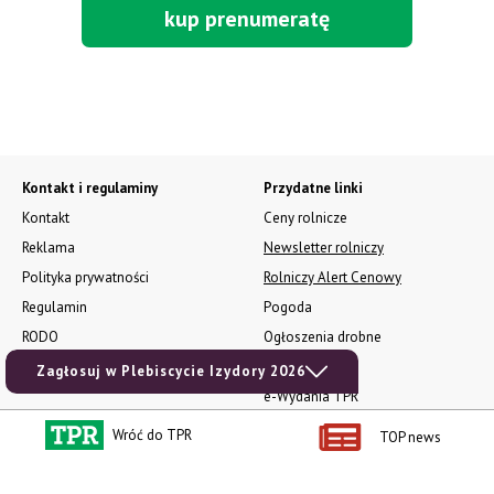
kup prenumeratę
Kontakt i regulaminy
Przydatne linki
Kontakt
Ceny rolnicze
Reklama
Newsletter rolniczy
Polityka prywatności
Rolniczy Alert Cenowy
Regulamin
Pogoda
RODO
Ogłoszenia drobne
Konkursy TPR
Zagłosuj w Plebiscycie Izydory 2026
e-Wydania TPR
Kącik Samotnych Serc
Wróć do TPR
TOP news
Porgram TV
agrarsklep.pl