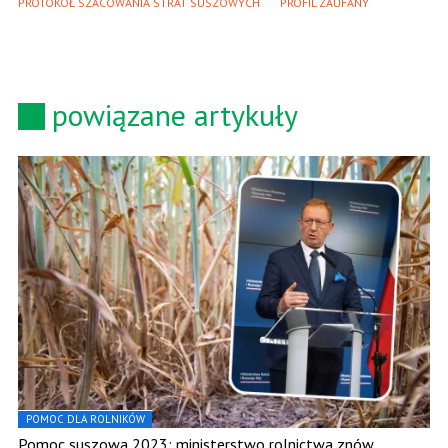
PROTOKÓŁ SZACOWANIA STRAT SUSZOWYCH
PROFIL ZAUFANY
powiązane artykuły
POMOC DLA ROLNIKÓW
Pomoc suszowa 2023: ministerstwo rolnictwa znów