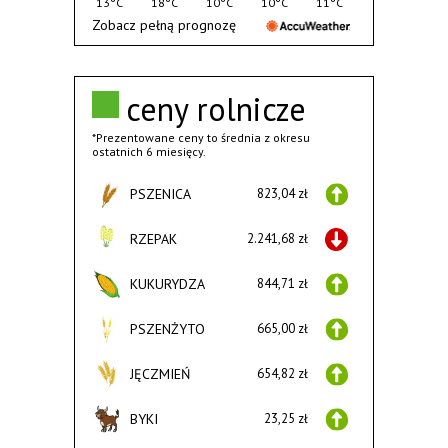
13°C
18°C
10°C
10°C
11°C
Zobacz pełną prognozę
ceny rolnicze
*Prezentowane ceny to średnia z okresu
ostatnich 6 miesięcy.
PSZENICA
823,04 zł
RZEPAK
2.241,68 zł
KUKURYDZA
844,71 zł
PSZENŻYTO
665,00 zł
JĘCZMIEŃ
654,82 zł
BYKI
23,25 zł