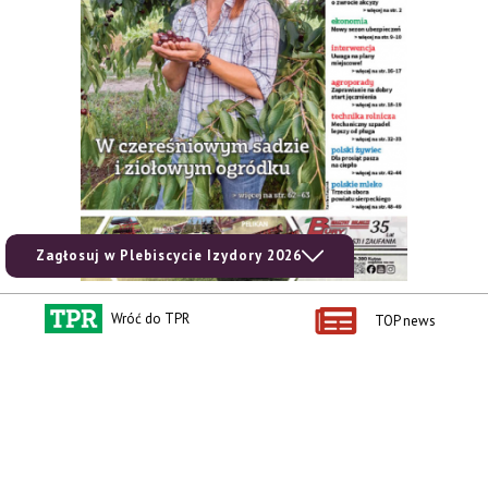
Zagłosuj w Plebiscycie Izydory 2026
Wróć do TPR
TOP news
zobacz e-wydanie
kup prenumeratę