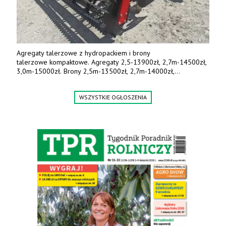
Agregaty talerzowe z hydropackiem i brony
talerzowe kompaktowe. Agregaty 2,5-13900zł, 2,7m-14500zł,
3,0m-15000zł. Brony 2,5m-13500zł, 2,7m-14000zł,
3,0m-14800zł. Tel. 500 800 106, www.agrieko.pl
WSZYSTKIE OGŁOSZENIA