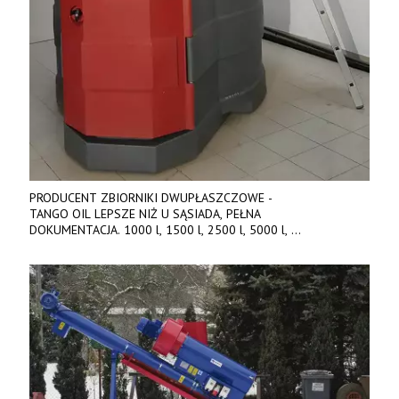
PRODUCENT ZBIORNIKI DWUPŁASZCZOWE -
TANGO OIL LEPSZE NIŻ U SĄSIADA, PEŁNA
DOKUMENTACJA. 1000 l, 1500 l, 2500 l, 5000 l,
produkt polski. Dobra cena, szybkie terminy realizacji. Tel. 536
842 737, www.tango-oil.pl