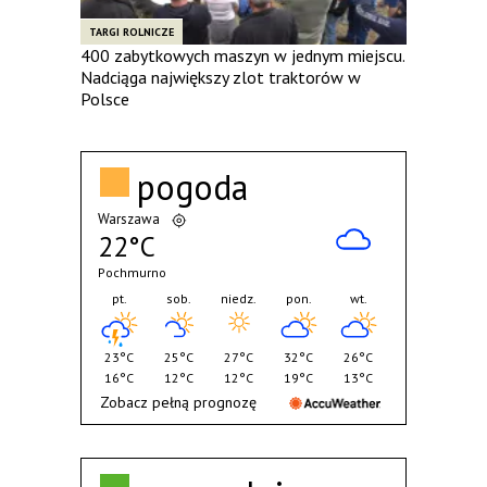
TARGI ROLNICZE
400 zabytkowych maszyn w jednym miejscu.
Nadciąga największy zlot traktorów w
Polsce
pogoda
Warszawa
22°C
Pochmurno
pt.
sob.
niedz.
pon.
wt.
23°C
25°C
27°C
32°C
26°C
16°C
12°C
12°C
19°C
13°C
Zobacz pełną prognozę