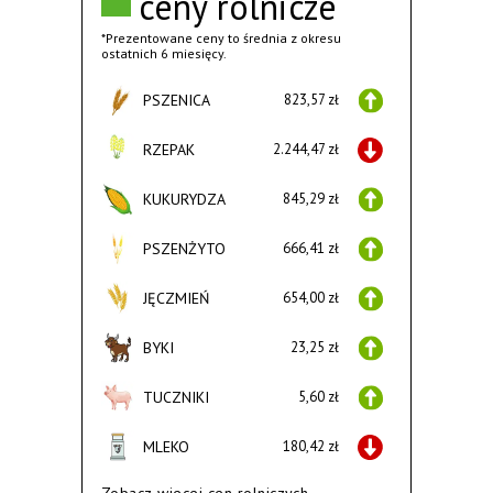
ceny rolnicze
*Prezentowane ceny to średnia z okresu
ostatnich 6 miesięcy.
PSZENICA
823,57 zł
RZEPAK
2.244,47 zł
KUKURYDZA
845,29 zł
PSZENŻYTO
666,41 zł
JĘCZMIEŃ
654,00 zł
BYKI
23,25 zł
TUCZNIKI
5,60 zł
MLEKO
180,42 zł