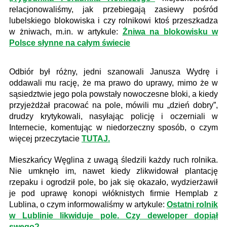
relacjonowaliśmy, jak przebiegają zasiewy pośród
lubelskiego blokowiska i czy rolnikowi ktoś przeszkadza
w żniwach, m.in. w artykule:
Żniwa na blokowisku w
Polsce słynne na całym świecie
Odbiór był różny, jedni szanowali Janusza Wydrę i
oddawali mu rację, że ma prawo do uprawy, mimo że w
sąsiedztwie jego pola powstały nowoczesne bloki, a kiedy
przyjeżdżał pracować na pole, mówili mu „dzień dobry”,
drudzy krytykowali, nasyłając policję i oczerniali w
Internecie, komentując w niedorzeczny sposób, o czym
więcej przeczytacie
TUTAJ.
Mieszkańcy Węglina z uwagą śledzili każdy ruch rolnika.
Nie umknęło im, nawet kiedy zlikwidował plantację
rzepaku i ogrodził pole, bo jak się okazało, wydzierżawił
je pod uprawę konopi włóknistych firmie Hemplab z
Lublina, o czym informowaliśmy w artykule:
Ostatni rolnik
w Lublinie likwiduje pole. Czy deweloper dopiął
swego?