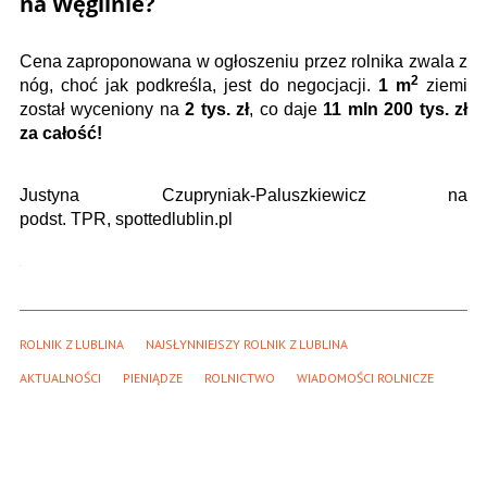
na Węglinie?
Cena zaproponowana w ogłoszeniu przez rolnika zwala z
2
nóg, choć jak podkreśla, jest do negocjacji.
1 m
ziemi
został wyceniony na
2 tys. zł
, co daje
11 mln 200 tys. zł
za całość!
Justyna Czupryniak-Paluszkiewicz na
podst. TPR, spottedlublin.pl
ROLNIK Z LUBLINA
NAJSŁYNNIEJSZY ROLNIK Z LUBLINA
AKTUALNOŚCI
PIENIĄDZE
ROLNICTWO
WIADOMOŚCI ROLNICZE