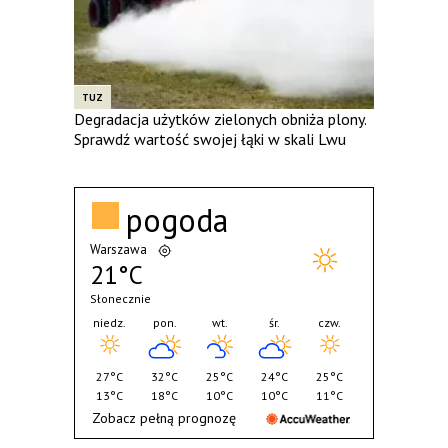
TUZ
Degradacja użytków zielonych obniża plony.
Sprawdź wartość swojej łąki w skali Lwu
pogoda
Warszawa
21°C
Słonecznie
niedz.
pon.
wt.
śr.
czw.
27°C
32°C
25°C
24°C
25°C
13°C
18°C
10°C
10°C
11°C
Zobacz pełną prognozę