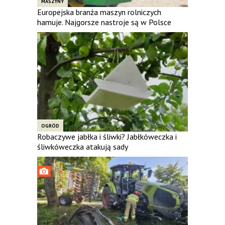
MASZYNY
Europejska branża maszyn rolniczych
hamuje. Najgorsze nastroje są w Polsce
OGRÓD
Robaczywe jabłka i śliwki? Jabłkóweczka i
śliwkóweczka atakują sady