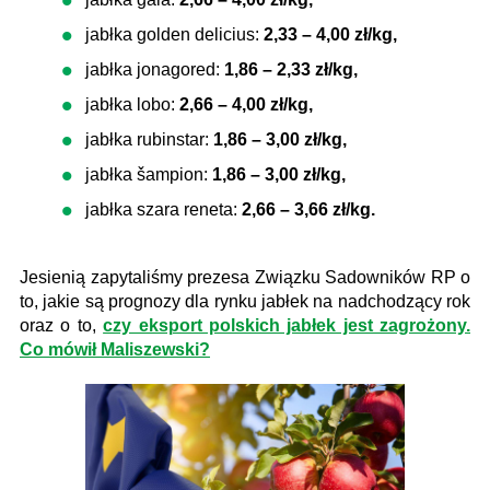
jabłka golden delicius:
2,33 – 4,00 zł/kg,
jabłka jonagored:
1,86 – 2,33 zł/kg,
jabłka lobo:
2,66 – 4,00 zł/kg,
jabłka rubinstar:
1,86 – 3,00 zł/kg,
jabłka šampion:
1,86 – 3,00 zł/kg,
jabłka szara reneta:
2,66 – 3,66 zł/kg.
​Jesienią zapytaliśmy prezesa Związku Sadowników RP o
to, jakie są prognozy dla rynku jabłek na nadchodzący rok
oraz o to,
czy eksport polskich jabłek jest zagrożony.
Co mówił Maliszewski?