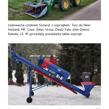
Ładowacze czołowe Sonarol z osprzętem. Tury do New
Holland, MF, Case, Zetor, Ursus, Deutz Fahr, John Deere,
Kubota, LS. W sprzedaży posiadamy także osprzęt
w promocyjnych cenach. Tel. 500 600 106. www.specagro.pl