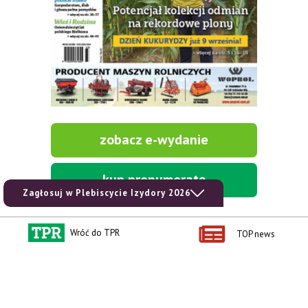
zobacz e-wydanie
kup prenumeratę
Zagłosuj w Plebiscycie Izydory 2026
Wróć do TPR
TOP news
Kontakt i regulaminy
Przydatne linki
Kontakt
Ceny rolnicze