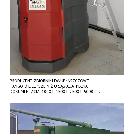
PRODUCENT ZBIORNIKI DWUPŁASZCZOWE -
TANGO OIL LEPSZE NIŻ U SĄSIADA, PEŁNA
DOKUMENTACJA. 1000 l, 1500 l, 2500 l, 5000 l,
produkt polski. Dobra cena, szybkie terminy realizacji. Tel. 536
842 737, www.tango-oil.pl