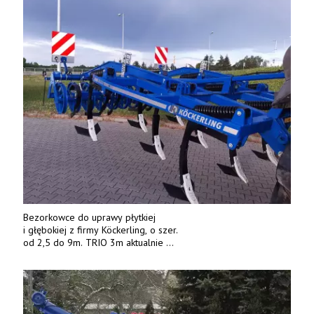
Bezorkowce do uprawy płytkiej
i głębokiej z firmy Köckerling, o szer.
od 2,5 do 9m. TRIO 3m aktualnie
w promocji! TEL. 669 317 410, 603 530 775. DOBRY-PLON,
GORYSZEWO 44.