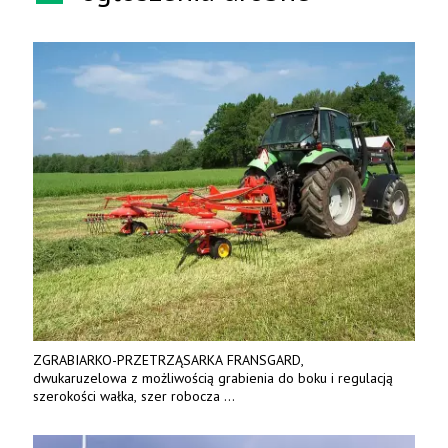
ZGRABIARKO-PRZETRZĄSARKA FRANSGARD,
dwukaruzelowa z możliwością grabienia do boku i regulacją
szerokości wałka, szer robocza
do 6 m. Mocna konstrukcja. Karchex.
Tel. 606 211 056, 507 158 699.