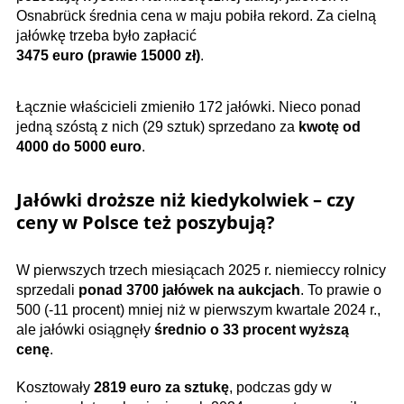
Osnabrück średnia cena w maju pobiła rekord. Za cielną
jałówkę trzeba było zapłacić
3475 euro (prawie 15000 zł)
.
Łącznie właścicieli zmieniło 172 jałówki. Nieco ponad
jedną szóstą z nich (29 sztuk) sprzedano za
kwotę od
4000 do 5000 euro
.
Jałówki droższe niż kiedykolwiek – czy
ceny w Polsce też poszybują?
W pierwszych trzech miesiącach 2025 r. niemieccy rolnicy
sprzedali
ponad 3700 jałówek na aukcjach
. To prawie o
500 (-11 procent) mniej niż w pierwszym kwartale 2024 r.,
ale jałówki osiągnęły
średnio o 33 procent wyższą
cenę
.
Kosztowały
2819 euro za sztukę
, podczas gdy w