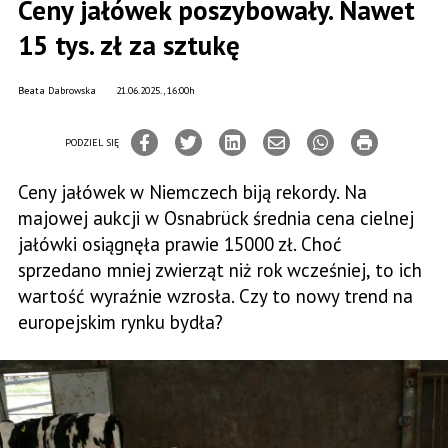
Ceny jałówek poszybowały. Nawet
15 tys. zł za sztukę
Beata Dabrowska
21.06.2025., 16:00h
PODZIEL SIĘ
Ceny jałówek w Niemczech biją rekordy. Na
majowej aukcji w Osnabrück średnia cena cielnej
jałówki osiągnęła prawie 15000 zł. Choć
sprzedano mniej zwierząt niż rok wcześniej, to ich
wartość wyraźnie wzrosła. Czy to nowy trend na
europejskim rynku bydła?