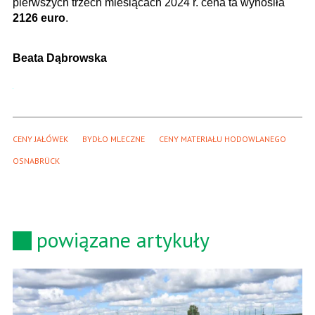
pierwszych trzech miesiącach 2024 r. cena ta wynosiła
2126 euro
.
Beata Dąbrowska
CENY JAŁÓWEK
BYDŁO MLECZNE
CENY MATERIAŁU HODOWLANEGO
OSNABRÜCK
powiązane artykuły