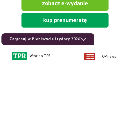
zobacz e-wydanie
kup prenumeratę
Zagłosuj w Plebiscycie Izydory 2026
Wróć do TPR
TOP news
Kontakt i regulaminy
Przydatne linki
Kontakt
Ceny rolnicze
Reklama
Newsletter rolniczy
Polityka prywatności
Rolniczy Alert Cenowy
Regulamin
Pogoda
RODO
Ogłoszenia drobne
Konkursy TPR
e-Wydania TPR
Kącik Samotnych Serc