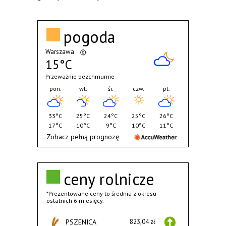
pogoda
Warszawa
15°C
Przeważnie bezchmurnie
pon.
wt.
śr.
czw.
pt.
33°C
25°C
24°C
25°C
26°C
17°C
10°C
9°C
10°C
11°C
Zobacz pełną prognozę
ceny rolnicze
*Prezentowane ceny to średnia z okresu
ostatnich 6 miesięcy.
PSZENICA
823,04 zł