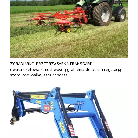
ZGRABIARKO-PRZETRZĄSARKA FRANSGARD,
dwukaruzelowa z możliwością grabienia do boku i regulacją
szerokości wałka, szer robocza
do 6 m. Mocna konstrukcja. Karchex.
Tel. 606 211 056, 507 158 699.