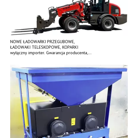
NOWE ŁADOWARKI PRZEGUBOWE,
ŁADOWAKI TELESKOPOWE, KOPARKI
wyłączny importer. Gwarancja producenta,
bogate wyposażenie, prosta konstrukcja.
Ceny od 69 000 zł netto wraz z osprzętem.
Tel: 509-365-675. www.kmm.info.pl