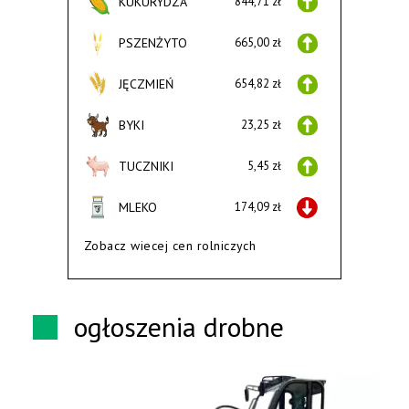
KUKURYDZA
844,71 zł
PSZENŻYTO
665,00 zł
JĘCZMIEŃ
654,82 zł
BYKI
23,25 zł
TUCZNIKI
5,45 zł
MLEKO
174,09 zł
Zobacz wiecej cen rolniczych
ogłoszenia drobne