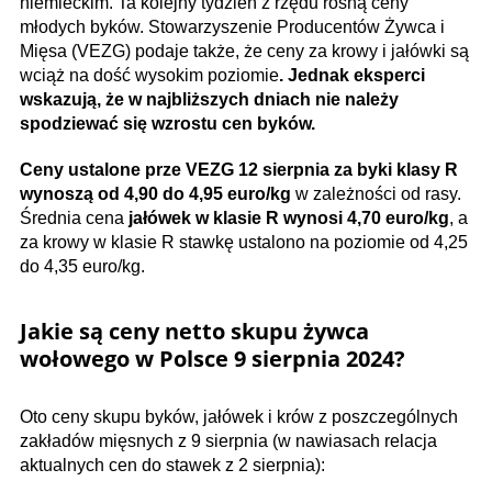
niemieckim. Ta kolejny tydzień z rzędu rosną ceny
młodych byków. Stowarzyszenie Producentów Żywca i
Mięsa (VEZG) podaje także, że ceny za krowy i jałówki są
wciąż na dość wysokim poziomie
. Jednak eksperci
wskazują, że w najbliższych dniach nie należy
spodziewać się wzrostu cen byków.
Ceny ustalone prze VEZG 12 sierpnia za byki klasy R
wynoszą od 4,90 do 4,95 euro/kg
w zależności od rasy.
Średnia cena
jałówek w klasie R wynosi 4,70 euro/kg
, a
za krowy w klasie R stawkę ustalono na poziomie od 4,25
do 4,35 euro/kg.
Jakie są ceny netto skupu żywca
wołowego w Polsce 9 sierpnia 2024?
Oto ceny skupu byków, jałówek i krów z poszczególnych
zakładów mięsnych z 9 sierpnia (w nawiasach relacja
aktualnych cen do stawek z 2 sierpnia):