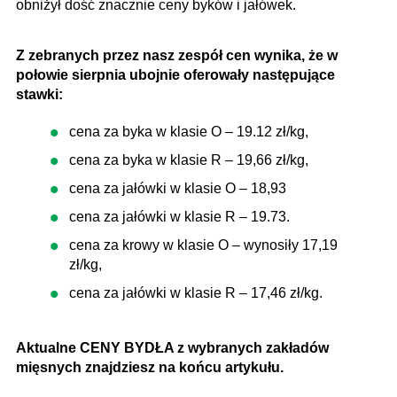
obniżył dość znacznie ceny byków i jałówek.
Z zebranych przez nasz zespół cen wynika, że w
połowie sierpnia ubojnie oferowały następujące
stawki:
cena za byka w klasie O –​ 19.12 zł/kg,
cena za byka w klasie R –​ 19,66 zł/kg,
cena za jałówki w klasie O –​ 18,93
cena za jałówki w klasie R – 19.73.
cena za krowy w klasie O – wynosiły 17,19
zł/kg,
cena za jałówki w klasie R – 17,46 zł/kg.
Aktualne CENY BYDŁA z wybranych zakładów
mięsnych znajdziesz na końcu artykułu.