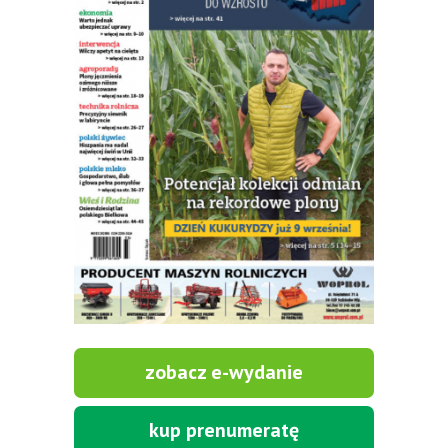
zobacz e-wydanie
kup prenumeratę