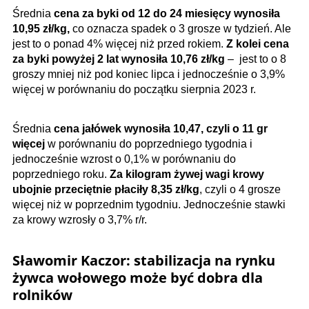
Średnia
cena za byki od 12 do 24 miesięcy wynosiła
10,95 zł/kg,
co oznacza spadek o 3 grosze w tydzień. Ale
jest to o ponad 4% więcej niż przed rokiem.
Z kolei cena
za byki powyżej 2 lat wynosiła 10,76 zł/kg
– jest to o 8
groszy mniej niż pod koniec lipca i jednocześnie o 3,9%
więcej w porównaniu do początku sierpnia 2023 r.
Średnia
cena jałówek wynosiła 10,47, czyli o 11 gr
więcej
w porównaniu do poprzedniego tygodnia i
jednocześnie wzrost o 0,1% w porównaniu do
poprzedniego roku.
Za kilogram żywej wagi krowy
ubojnie przeciętnie płaciły 8,35 zł/kg
, czyli o 4 grosze
więcej niż w poprzednim tygodniu. Jednocześnie stawki
za krowy wzrosły o 3,7% r/r.
Sławomir Kaczor: stabilizacja na rynku
żywca wołowego może być dobra dla
rolników