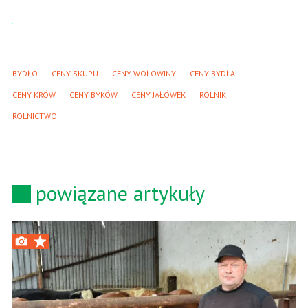
BYDŁO
CENY SKUPU
CENY WOŁOWINY
CENY BYDŁA
CENY KRÓW
CENY BYKÓW
CENY JAŁÓWEK
ROLNIK
ROLNICTWO
powiązane artykuły