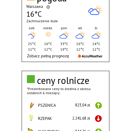
Warszawa
16°C
Zachmurzenie duże
sob.
niedz.
pon.
wt.
śr.
25°C
26°C
33°C
26°C
24°C
11°C
12°C
19°C
12°C
11°C
Zobacz pełną prognozę
ceny rolnicze
*Prezentowane ceny to średnia z okresu
ostatnich 6 miesięcy.
PSZENICA
823,04 zł
RZEPAK
2.241,68 zł