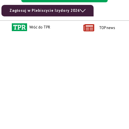
Zagłosuj w Plebiscycie Izydory 2026
Wróć do TPR
TOP news
Kontakt i regulaminy
Przydatne linki
Kontakt
Ceny rolnicze
Reklama
Newsletter rolniczy
Polityka prywatności
Rolniczy Alert Cenowy
Regulamin
Pogoda
RODO
Ogłoszenia drobne
Konkursy TPR
e-Wydania TPR
Kącik Samotnych Serc
Porgram TV
agrarsklep.pl
RSS