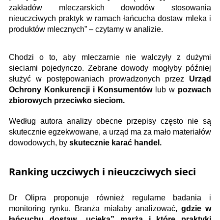
zakładów mleczarskich dowodów stosowania
nieuczciwych praktyk w ramach łańcucha dostaw mleka i
produktów mlecznych” – czytamy w analizie.
Chodzi o to, aby mleczarnie nie walczyły z dużymi
sieciami pojedynczo. Zebrane dowody mogłyby później
służyć w postępowaniach prowadzonych przez
Urząd
Ochrony Konkurencji i Konsumentów
lub w
pozwach
zbiorowych przeciwko sieciom.
Według autora analizy obecne przepisy często nie są
skutecznie egzekwowane, a urząd ma za mało materiałów
dowodowych, by
skutecznie karać handel.
Ranking uczciwych i nieuczciwych sieci
Dr Olipra proponuje również regularne badania i
monitoring rynku. Branża miałaby analizować,
gdzie w
łańcuchu dostaw „ucieka” marża i które praktyki