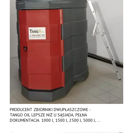
PRODUCENT ZBIORNIKI DWUPŁASZCZOWE -
TANGO OIL LEPSZE NIŻ U SĄSIADA, PEŁNA
DOKUMENTACJA. 1000 l, 1500 l, 2500 l, 5000 l,
produkt polski. Dobra cena, szybkie terminy realizacji. Tel. 536
842 737, www.tango-oil.pl