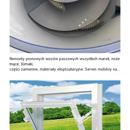
Remonty pionowych wozów paszowych wszystkich marek, noże
tnące, ślimaki,
części zamienne, materiały eksploatacyjne. Serwis mobilny na
terenie całej Polski.
Tel.: 61 285 38 61, 603 626 688.