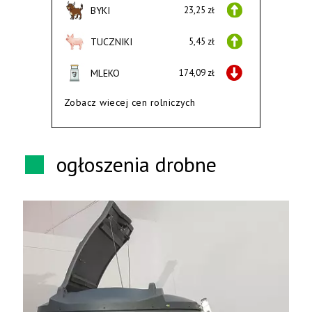
BYKI
23,25 zł
TUCZNIKI
5,45 zł
MLEKO
174,09 zł
Zobacz wiecej cen rolniczych
ogłoszenia drobne