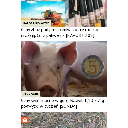
RAPORT RYNKOWY
Ceny zbóż pod presją żniw, świnie mocno
drożeją. Co z paliwem? [RAPORT 7.08]
CENY ŚWIŃ
Ceny świń mocno w górę. Nawet 1,10 zł/kg
podwyżki w tydzień [SONDA]