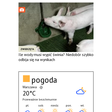
ZWIERZĘTA
Ile wody musi wypić świnia? Niedobór szybko
odbija się na wynikach
pogoda
Warszawa
20°C
Przeważnie bezchmurnie
pt.
sob.
niedz.
pon.
wt.