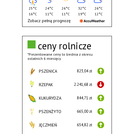
25°C
24°C
26°C
32°C
26°C
16°C
11°C
11°C
19°C
12°C
Zobacz pełną prognozę
ceny rolnicze
*Prezentowane ceny to średnia z okresu
ostatnich 6 miesięcy.
PSZENICA
823,04 zł
RZEPAK
2.241,68 zł
KUKURYDZA
844,71 zł
PSZENŻYTO
665,00 zł
JĘCZMIEŃ
654,82 zł