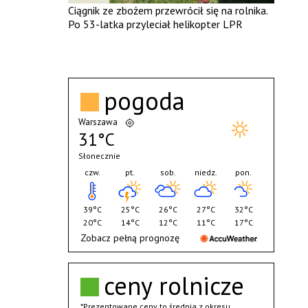
Ciągnik ze zbożem przewrócił się na rolnika.
Po 53-latka przyleciał helikopter LPR
pogoda
Warszawa
31°C
Słonecznie
czw.
pt.
sob.
niedz.
pon.
39°C
25°C
26°C
27°C
32°C
20°C
14°C
12°C
11°C
17°C
Zobacz pełną prognozę
ceny rolnicze
*Prezentowane ceny to średnia z okresu