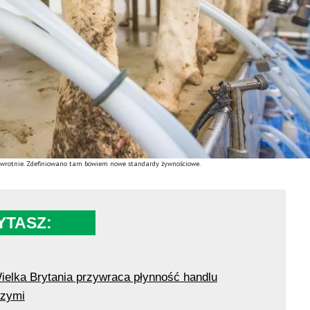
odwrotnie. Zdefiniowano tam bowiem nowe standardy żywnościowe.
YTASZ:
elka Brytania przywraca płynność handlu
czymi