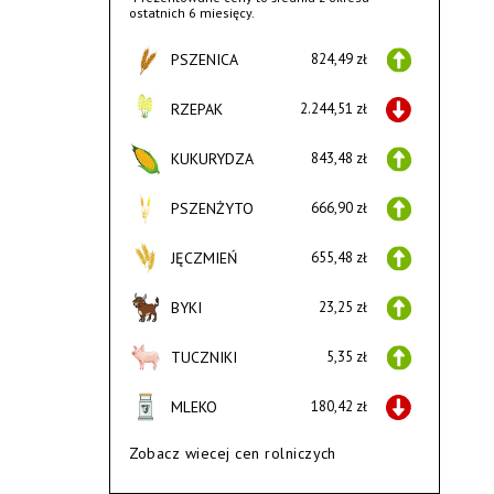
ostatnich 6 miesięcy.
PSZENICA
824,49 zł
RZEPAK
2.244,51 zł
KUKURYDZA
843,48 zł
PSZENŻYTO
666,90 zł
JĘCZMIEŃ
655,48 zł
BYKI
23,25 zł
TUCZNIKI
5,35 zł
MLEKO
180,42 zł
Zobacz wiecej cen rolniczych