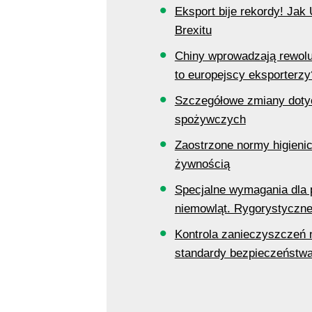
Eksport bije rekordy! Ja
Brexitu
Chiny wprowadzają rewol
to europejscy eksporterzy
Szczegółowe zmiany doty
spożywczych
Zaostrzone normy higieni
żywnością
Specjalne wymagania dla 
niemowląt. Rygorystyczn
Kontrola zanieczyszczeń 
standardy bezpieczeństw