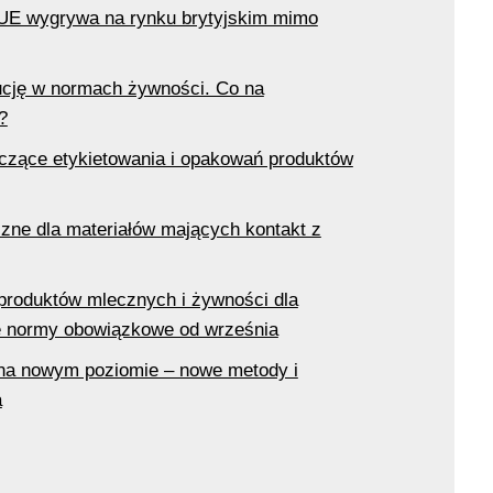
k UE wygrywa na rynku brytyjskim mimo
ucję w normach żywności. Co na
?
czące etykietowania i opakowań produktów
czne dla materiałów mających kontakt z
produktów mlecznych i żywności dla
e normy obowiązkowe od września
na nowym poziomie – nowe metody i
a