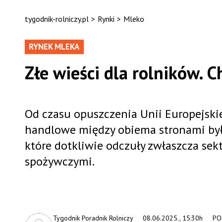
tygodnik-rolniczy.pl
>
Rynki
>
Mleko
RYNEK MLEKA
Złe wieści dla rolników. C
Od czasu opuszczenia Unii Europejskie
handlowe między obiema stronami były
które dotkliwie odczuły zwłaszcza se
spożywczymi.
Tygodnik Poradnik Rolniczy
08.06.2025., 15:30h
PO