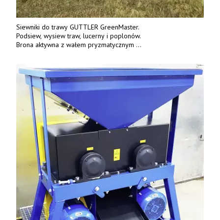
Siewniki do trawy GUTTLER GreenMaster.
Podsiew, wysiew traw, lucerny i poplonów.
Brona aktywna z wałem pryzmatycznym
Guttlera. Bezpośredni importer www.karchex.eu
Tel. 606 211 056, 507 158 699.