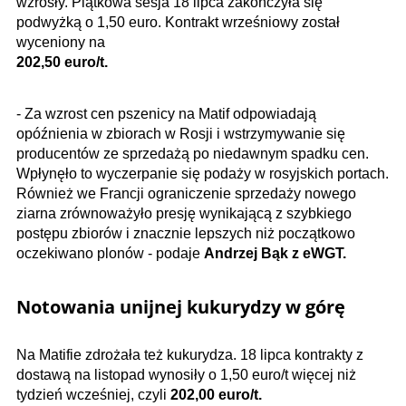
wzrosły. Piątkowa sesja 18 lipca zakończyła się
podwyżką o 1,50 euro. Kontrakt wrześniowy został
wyceniony na
202,50
euro/t.
- Za wzrost cen pszenicy na Matif odpowiadają
opóźnienia w zbiorach w Rosji i wstrzymywanie się
producentów ze sprzedażą po niedawnym spadku cen.
Wpłynęło to wyczerpanie się podaży w rosyjskich portach.
Również we Francji ograniczenie sprzedaży nowego
ziarna zrównoważyło presję wynikającą z szybkiego
postępu zbiorów i znacznie lepszych niż początkowo
oczekiwano plonów - podaje
Andrzej Bąk z eWGT.
Notowania unijnej kukurydzy w górę
Na Matifie zdrożała też kukurydza. 18 lipca kontrakty z
dostawą na listopad wynosiły o 1,50 euro/t więcej niż
tydzień wcześniej, czyli
202,00​ euro/t.