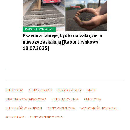
RAPORT RYNKOWY
Pszenica tanieje, bydło na zakręcie, a
nawozy zaskakują [Raport rynkowy
18.07.2025]
CENY ZBÓŻ
CENY RZEPAKU
CENY PSZENICY
MATIF
IZBA ZBOŻOWO-PASZOWA
CENY JĘCZMIENIA
CENY ŻYTA
CENY ZBÓŻ W SKUPACH
CENY PSZENŻYTA
WIADOMOŚCI ROLNICZE
ROLNICTWO
CENY PSZENICY 2025