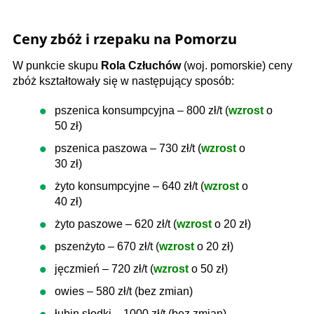
Ceny zbóż i rzepaku na Pomorzu
W punkcie skupu
Rola Człuchów
(woj. pomorskie) ceny
zbóż kształtowały się w następujący sposób:
pszenica konsumpcyjna – 800 zł/t (
wzrost
o
50 zł)
pszenica paszowa – 730 zł/t (
wzrost
o
30 zł)
żyto konsumpcyjne – 640 zł/t (
wzrost
o
40 zł)
żyto paszowe – 620 zł/t (
wzrost
o 20 zł)
pszenżyto – 670 zł/t (
wzrost
o 20 zł)
jęczmień – 720 zł/t (
wzrost
o 50 zł)
owies – 580 zł/t (bez zmian)
łubin słodki – 1000 zł/t (bez zmian)