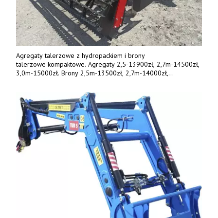
Agregaty talerzowe z hydropackiem i brony
talerzowe kompaktowe. Agregaty 2,5-13900zł, 2,7m-14500zł,
3,0m-15000zł. Brony 2,5m-13500zł, 2,7m-14000zł,
3,0m-14800zł. Tel. 500 800 106, www.agrieko.pl