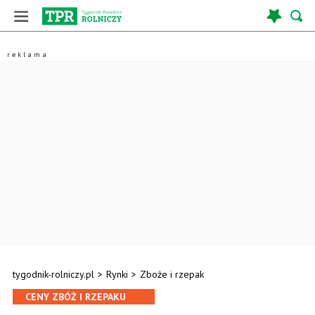
tygodnik-rolniczy.pl
>
Rynki
>
Zboże i rzepak
CENY ZBÓŻ I RZEPAKU