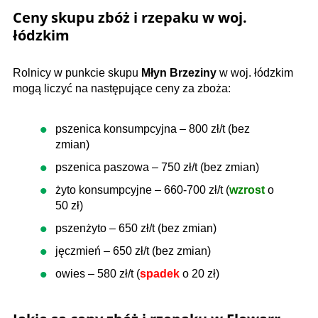
Ceny skupu zbóż i rzepaku w woj.
łódzkim
Rolnicy w punkcie skupu
Młyn Brzeziny
w woj. łódzkim
mogą liczyć na następujące ceny za zboża:
pszenica konsumpcyjna – 800 zł/t (bez
zmian)
pszenica paszowa – 750 zł/t (bez zmian)
żyto konsumpcyjne – 660-700 zł/t (
wzrost
o
50 zł)
pszenżyto – 650 zł/t (bez zmian)
jęczmień – 650 zł/t (bez zmian)
owies – 580 zł/t (
spadek
o 20 zł)