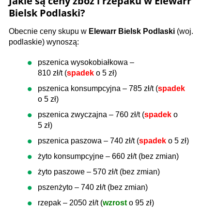
Jakie są ceny zbóż i rzepaku w Elewarr
Bielsk Podlaski?
Obecnie ceny skupu w
Elewarr Bielsk Podlaski
(woj.
podlaskie) wynoszą:
pszenica wysokobiałkowa –
810 zł/t (
spadek
o 5 zł)
pszenica konsumpcyjna – 785 zł/t (
spadek
o 5 zł)
pszenica zwyczajna – 760 zł/t (
spadek
o
5 zł)
pszenica paszowa – 740 zł/t (
spadek
o 5 zł)
żyto konsumpcyjne – 660 zł/t (bez zmian)
żyto paszowe – 570 zł/t (bez zmian)
pszenżyto – 740 zł/t (bez zmian)
rzepak – 2050 zł/t (
wzrost
o 95 zł)