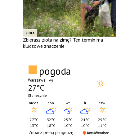
ZIOŁA
Zbierasz zioła na zimę? Ten termin ma
kluczowe znaczenie
pogoda
Warszawa
27°C
Słonecznie
niedz.
pon.
wt.
śr.
czw.
27°C
32°C
25°C
24°C
25°C
13°C
18°C
10°C
10°C
11°C
Zobacz pełną prognozę