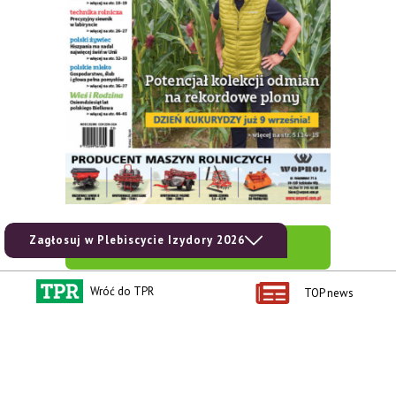
Zagłosuj w Plebiscycie Izydory 2026
zobacz e-wydanie
Wróć do TPR
TOP news
kup prenumeratę