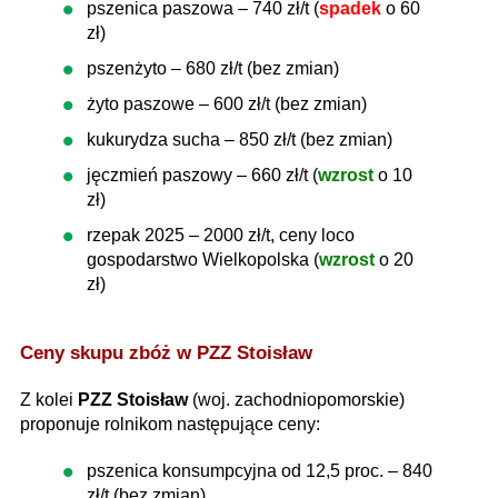
pszenica paszowa – 740 zł/t (
spadek
o 60
zł)
pszenżyto – 680 zł/t (bez zmian)
żyto paszowe – 600 zł/t (bez zmian)
kukurydza sucha – 850 zł/t (bez zmian)
jęczmień paszowy – 660 zł/t (
wzrost
o 10
zł)
rzepak 2025 – 2000 zł/t, ceny loco
gospodarstwo Wielkopolska (
wzrost
o 20
zł)
Ceny skupu zbóż w PZZ Stoisław
Z kolei
PZZ Stoisław
(woj. zachodniopomorskie)
proponuje rolnikom następujące ceny:
pszenica konsumpcyjna od 12,5 proc. – 840
zł/t (bez zmian)