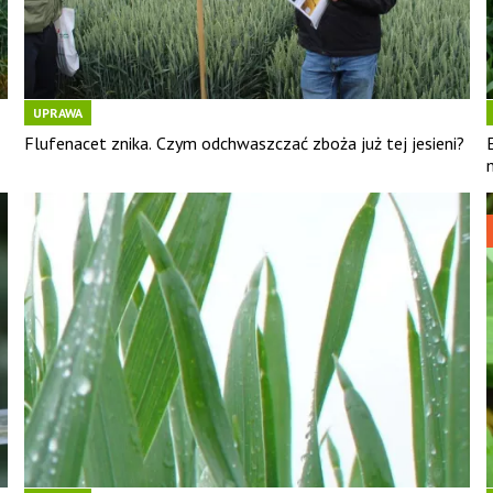
UPRAWA
Flufenacet znika. Czym odchwaszczać zboża już tej jesieni?