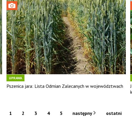
UPRAWA
Pszenica jara: Lista Odmian Zalecanych w województwach
1
2
3
4
5
następny
ostatni