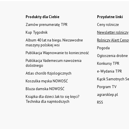
Produkty dla Ciebie
Przydatne linki
Zamów prenumeratę TPR
Ceny rolnicze
Kup Tygodnik
Newsletter rolniczy
Album 40 lat na biegu. Niezawodne
Rolniczy Alert Cen
maszyny polskiej wsi
Pogoda
Publikacja Wapnowanie to konieczność
Ogłoszenia drobne
Publikacja Vademecum nawożenia
Konkursy TPR
dolistnego
e-Wydania TPR
Atlas chorób fizjologicznych
Kącik Samotnych Se
Koszulka męska NOWOŚĆ
Porgram TV
Bluza damska NOWOŚĆ
agrarsklep.pl
Książka dla dzieci Jak to się kręci?
Technika dla najmłodszych
RSS