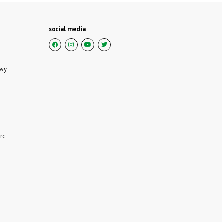
social media
owy
rc