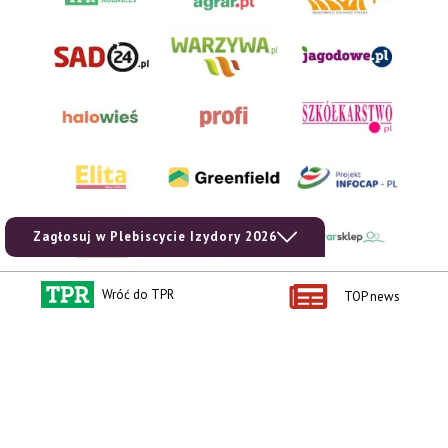
Zagłosuj w Plebiscycie Izydory 2026
Wróć do TPR
TOP news
AgroHorti Media Sp. z o.o. ul. Metalowa 5, 60-118 Poznań. Akta rejestrowe
przechowywane w Sądzie Rejonowym Poznań - Nowe Miasto i Wilda w Poznaniu,
VIII Wydziale Gospodarczym, KRS 0001116269, NIP 7792573719, REGON
529158846, kapitał zakładowy: 3.608.000 PLN.