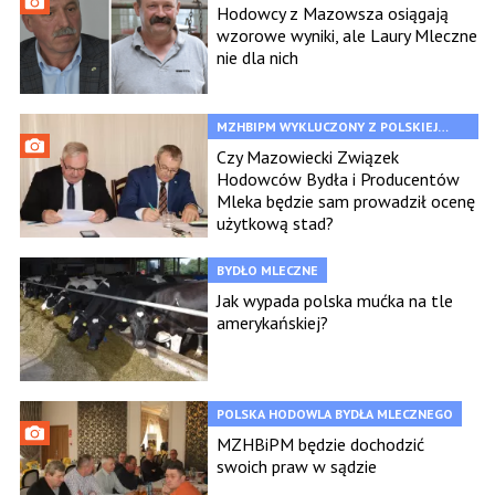
Hodowcy z Mazowsza osiągają
wzorowe wyniki, ale Laury Mleczne
nie dla nich
MZHBIPM WYKLUCZONY Z POLSKIEJ
FEDERACJI
Czy Mazowiecki Związek
Hodowców Bydła i Producentów
Mleka będzie sam prowadził ocenę
użytkową stad?
BYDŁO MLECZNE
Jak wypada polska mućka na tle
amerykańskiej?
POLSKA HODOWLA BYDŁA MLECZNEGO
MZHBiPM będzie dochodzić
swoich praw w sądzie