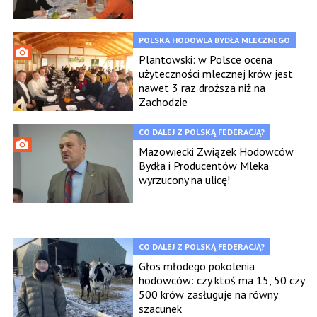
POLSKA HODOWLA BYDŁA MLECZNEGO
Plantowski: w Polsce ocena
użyteczności mlecznej krów jest
nawet 3 raz droższa niż na
Zachodzie
CO DALEJ Z POLSKĄ FEDERACJĄ?
Mazowiecki Związek Hodowców
Bydła i Producentów Mleka
wyrzucony na ulicę!
CO DALEJ Z POLSKĄ FEDERACJĄ?
Głos młodego pokolenia
hodowców: czy ktoś ma 15, 50 czy
500 krów zasługuje na równy
szacunek