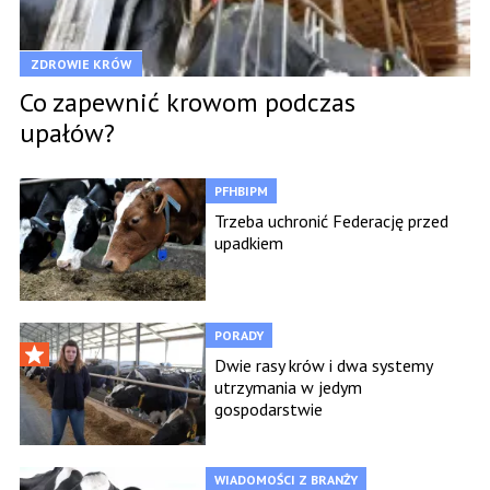
ZDROWIE KRÓW
Co zapewnić krowom podczas
upałów?
PFHBIPM
Trzeba uchronić Federację przed
upadkiem
PORADY
Dwie rasy krów i dwa systemy
utrzymania w jedym
gospodarstwie
WIADOMOŚCI Z BRANŻY