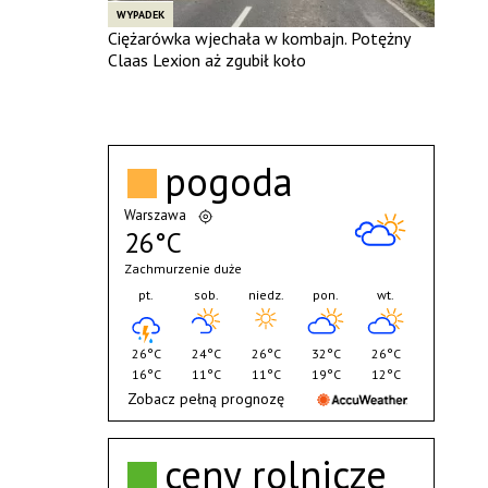
WYPADEK
Ciężarówka wjechała w kombajn. Potężny
Claas Lexion aż zgubił koło
pogoda
Warszawa
26°C
Zachmurzenie duże
pt.
sob.
niedz.
pon.
wt.
26°C
24°C
26°C
32°C
26°C
16°C
11°C
11°C
19°C
12°C
Zobacz pełną prognozę
ceny rolnicze