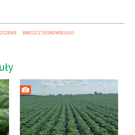
ZCZENIE
BARSZCZ SOSNOWSKIEGO
uły