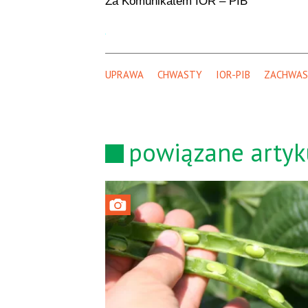
Za Komunikatem IOR – PIB
UPRAWA
CHWASTY
IOR-PIB
ZACHWAS
powiązane artyk