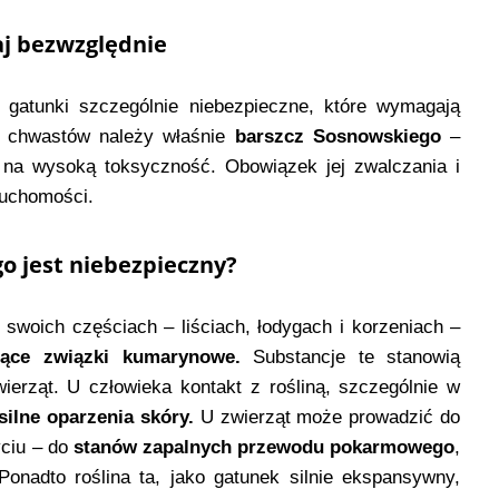
aj bezwzględnie
ą gatunki szczególnie niebezpieczne, które wymagają
 chwastów należy właśnie
barszcz Sosnowskiego
–
 na wysoką toksyczność. Obowiązek jej zwalczania i
ruchomości.
o jest niebezpieczny?
woich częściach – liściach, łodygach i korzeniach –
ające związki kumarynowe.
Substancje te stanowią
wierząt. U człowieka kontakt z rośliną, szczególnie w
silne oparzenia skóry.
U zwierząt może prowadzić do
yciu – do
stanów zapalnych przewodu pokarmowego
,
onadto roślina ta, jako gatunek silnie ekspansywny,