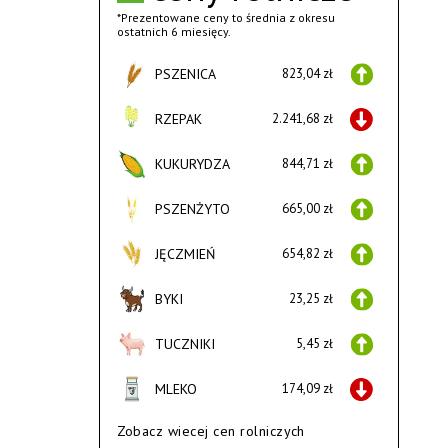
*Prezentowane ceny to średnia z okresu
ostatnich 6 miesięcy.
PSZENICA
823,04 zł
RZEPAK
2.241,68 zł
KUKURYDZA
844,71 zł
PSZENŻYTO
665,00 zł
JĘCZMIEŃ
654,82 zł
BYKI
23,25 zł
TUCZNIKI
5,45 zł
MLEKO
174,09 zł
Zobacz wiecej cen rolniczych