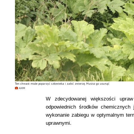
Ten chwast może poparzyć człowieka i zabić zwierzę. Musisz go usunąć
AHM
W zdecydowanej większości upr
odpowiednich środków chemicznych j
wykonanie zabiegu w optymalnym term
uprawnymi.